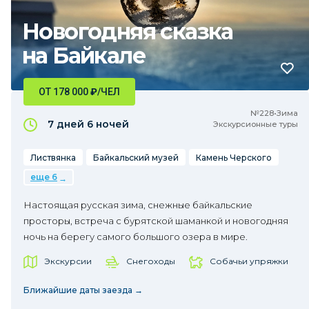
Новогодняя сказка
на Байкале
ОТ 178 000
₽
/ЧЕЛ
№228•Зима
7 дней
6 ночей
Экскурсионные туры
Листвянка
Байкальский музей
Камень Черского
еще 6
Настоящая русская зима, снежные байкальские
просторы, встреча с бурятской шаманкой и новогодняя
ночь на берегу самого большого озера в мире.
Экскурсии
Снегоходы
Собачьи упряжки
Ближайшие даты заезда →