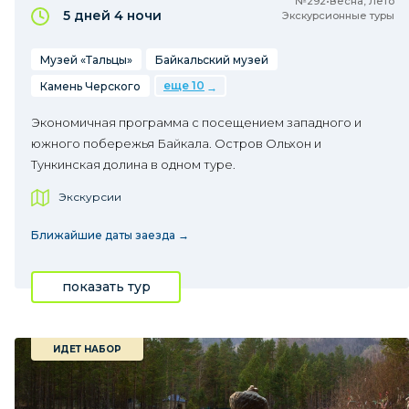
№292•Весна, Лето
5 дней
4 ночи
Экскурсионные туры
Музей «Тальцы»
Байкальский музей
еще 10
Камень Черского
Экономичная программа с посещением западного и
южного побережья Байкала. Остров Ольхон и
Тункинская долина в одном туре.
Экскурсии
Ближайшие даты заезда →
показать тур
ИДЕТ НАБОР