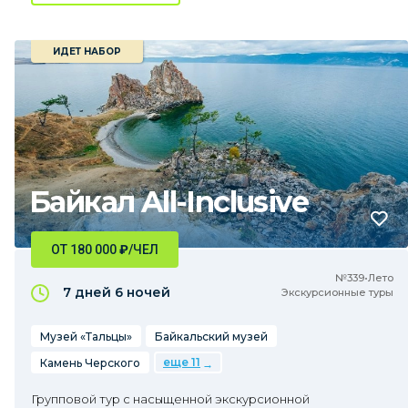
ИДЕТ НАБОР
Байкал All-Inclusive
ОТ 180 000
₽
/ЧЕЛ
№339•Лето
7 дней
6 ночей
Экскурсионные туры
Музей «Тальцы»
Байкальский музей
еще 11
Камень Черского
Групповой тур с насыщенной экскурсионной