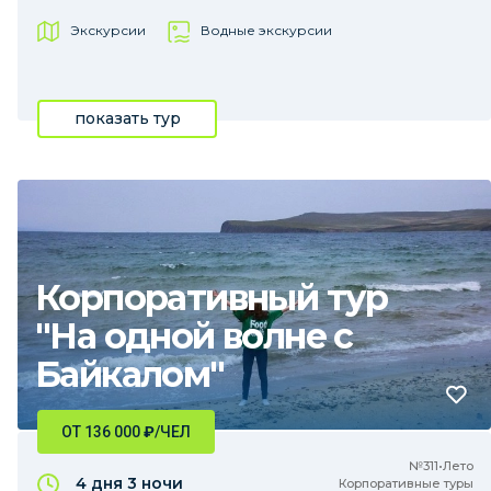
Экскурсии
Водные экскурсии
показать тур
Корпоративный тур
"На одной волне с
Байкалом"
ОТ 136 000
₽
/ЧЕЛ
№311•Лето
4 дня
3 ночи
Корпоративные туры