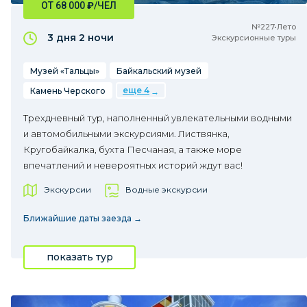
ОТ 68 000
₽
/ЧЕЛ
№227•Лето
3 дня
2 ночи
Экскурсионные туры
Музей «Тальцы»
Байкальский музей
еще 4
Камень Черского
Трехдневный тур, наполненный увлекательными водными
и автомобильными экскурсиями. Листвянка,
Кругобайкалка, бухта Песчаная, а также море
впечатлений и невероятных историй ждут вас!
Экскурсии
Водные экскурсии
Ближайшие даты заезда →
показать тур