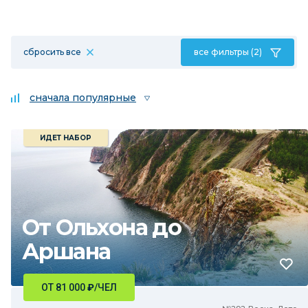
сбросить все
все фильтры (2)
сначала популярные
ИДЕТ НАБОР
От Ольхона до
Аршана
ОТ 81 000
₽
/ЧЕЛ