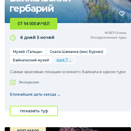
гербарий
ОТ 94 000
₽
/ЧЕЛ
№367•Осень
6 дней
5 ночей
Экскурсионные туры
Музей «Тальцы»
Скала Шаманка (мыс Бурхан)
еще 7
Байкальский музей
Самые красивые локации осеннего Байкала в одном туре
Экскурсии
Ближайшие даты заезда →
показать тур
ИДЕТ НАБОР