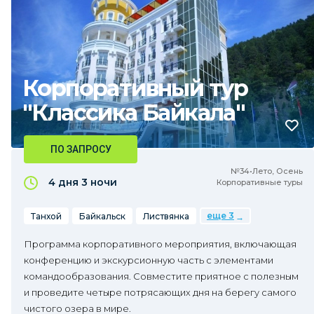
Корпоративный тур
"Классика Байкала"
ПО ЗАПРОСУ
№34•Лето, Осень
4 дня
3 ночи
Корпоративные туры
еще 3
Танхой
Байкальск
Листвянка
Программа корпоративного мероприятия, включающая
конференцию и экскурсионную часть с элементами
командообразования. Совместите приятное с полезным
и проведите четыре потрясающих дня на берегу самого
чистого озера в мире.