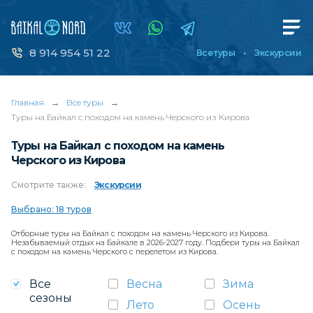
8 914 954 51 22
Все туры
Экскурсии
Главная
→
Все туры
→
Туры на Байкал с походом на камень Черского из Кирова
Туры на Байкал с походом на камень
Черского из Кирова
Смотрите
также:
Экскурсии
Выбрано: 18 туров
Отборные туры на Байкал с походом на камень Черского из Кирова.
Незабываемый отдых на Байкале в 2026-2027 году. Подбери туры на Байкал
с походом на камень Черского с перелетом из Кирова.
Все
Весна
Зима
сезоны
Лето
Осень