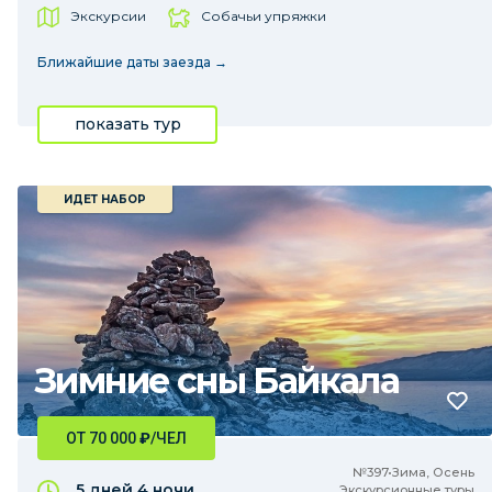
Экскурсии
Собачьи упряжки
Ближайшие даты заезда →
показать тур
ИДЕТ НАБОР
Зимние сны Байкала
ОТ 70 000
₽
/ЧЕЛ
№397•Зима, Осень
5 дней
4 ночи
Экскурсионные туры