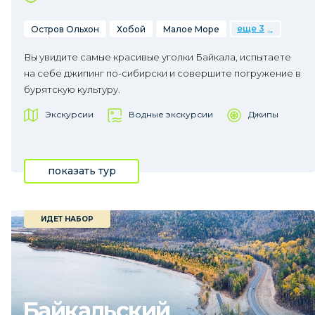
еще 3
Остров Ольхон
Хобой
Малое Море
Вы увидите самые красивые уголки Байкала, испытаете
на себе джипинг по-сибирски и совершите погружение в
бурятскую культуру.
Экскурсии
Водные экскурсии
Джипы
показать тур
ИДЕТ НАБОР
Байкальский