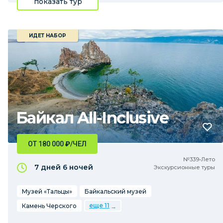
показать тур
ИДЕТ НАБОР
Байкал All-Inclusive
ОТ 180 000
₽
/ЧЕЛ
№339•Лето
7 дней
6 ночей
Экскурсионные туры
Музей «Тальцы»
Байкальский музей
еще 11
Камень Черского