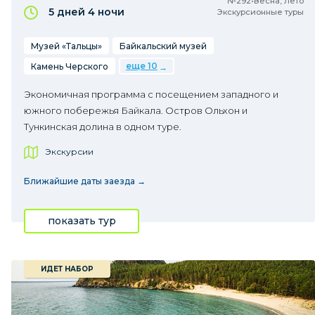
№292•Весна, Лето
5 дней
4 ночи
Экскурсионные туры
Музей «Тальцы»
Байкальский музей
еще 10
Камень Черского
Экономичная программа с посещением западного и
южного побережья Байкала. Остров Ольхон и
Тункинская долина в одном туре.
Экскурсии
Ближайшие даты заезда →
показать тур
ИДЕТ НАБОР