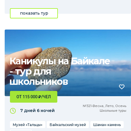
показать тур
Каникулы на Байкале
- тур для
школьников
ОТ 115 000
₽
/ЧЕЛ
№321•Весна, Лето, Осень
7 дней
6 ночей
Школьные туры
Музей «Тальцы»
Байкальский музей
Шаман-камень