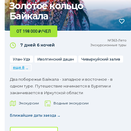
Золотое кольцо
Байкала
ОТ 198 000
₽
/ЧЕЛ
№363•Лето
7 дней
6 ночей
Экскурсионные туры
Улан-Удэ
Иволгинский дацан
Чивыркуйский залив
еще 8
Два побережья Байкала - западное и восточное - в
одном туре. Путешествие начинается в Бурятии и
заканчивается в Иркутской области
Экскурсии
Водные экскурсии
Ближайшие даты заезда →