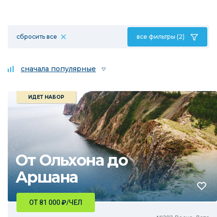
сбросить все
все фильтры (2)
сначала популярные
ИДЕТ НАБОР
От Ольхона до
Аршана
ОТ 81 000
₽
/ЧЕЛ