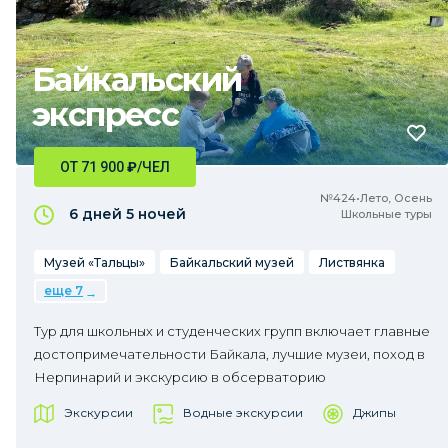
Байкальский
экспресс
ОТ 71 900
₽
/ЧЕЛ
№424•Лето, Осень
6 дней
5 ночей
Школьные туры
Музей «Тальцы»
Байкальский музей
Листвянка
еще 7
Тур для школьных и студенческих групп включает главные
достопримечательности Байкала, лучшие музеи, поход в
Нерпинарий и экскурсию в обсерваторию
Экскурсии
Водные экскурсии
Джипы