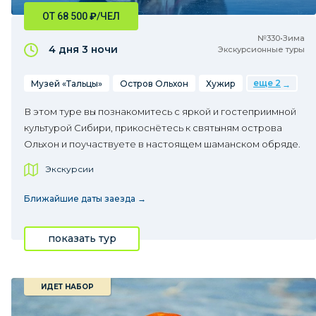
ОТ 68 500
₽
/ЧЕЛ
№330•Зима
4 дня
3 ночи
Экскурсионные туры
еще 2
Музей «Тальцы»
Остров Ольхон
Хужир
В этом туре вы познакомитесь с яркой и гостеприимной
культурой Сибири, прикоснётесь к святыням острова
Ольхон и поучаствуете в настоящем шаманском обряде.
Экскурсии
Ближайшие даты заезда →
показать тур
ИДЕТ НАБОР