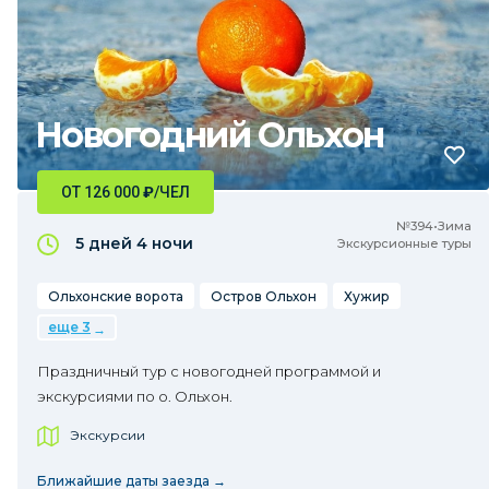
Новогодний Ольхон
ОТ 126 000
₽
/ЧЕЛ
№394•Зима
5 дней
4 ночи
Экскурсионные туры
Ольхонские ворота
Остров Ольхон
Хужир
еще 3
Праздничный тур с новогодней программой и
экскурсиями по о. Ольхон.
Экскурсии
Ближайшие даты заезда →