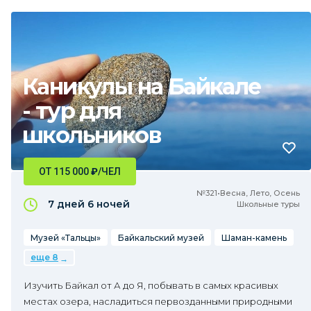
Каникулы на Байкале
- тур для
школьников
ОТ 115 000
₽
/ЧЕЛ
№321•Весна, Лето, Осень
7 дней
6 ночей
Школьные туры
Музей «Тальцы»
Байкальский музей
Шаман-камень
еще 8
Изучить Байкал от А до Я, побывать в самых красивых
местах озера, насладиться первозданными природными