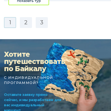
показать тур
1
2
3
Хотите
путешествовать
по Байкалу
С ИНДИВИДУАЛЬНОЙ
ПРОГРАММОЙ?
Оставьте заявку прямо
сейчас, и мы разработаем для
вас индивидуальный
маршрут