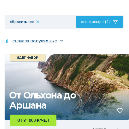
сбросить все
все фильтры (2)
сначала популярные
ИДЕТ НАБОР
От Ольхона до
Аршана
ОТ 81 000
₽
/ЧЕЛ