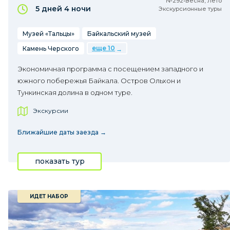
№292•Весна, Лето
5 дней
4 ночи
Экскурсионные туры
Музей «Тальцы»
Байкальский музей
еще 10
Камень Черского
Экономичная программа с посещением западного и
южного побережья Байкала. Остров Ольхон и
Тункинская долина в одном туре.
Экскурсии
Ближайшие даты заезда →
показать тур
ИДЕТ НАБОР