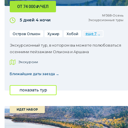
ОТ 74 000
₽
/ЧЕЛ
№368•Осень
5 дней
4 ночи
Экскурсионные туры
еще 7
Остров Ольхон
Хужир
Хобой
Экскурсионный тур, в котором вы можете полюбоваться
осенними пейзажами Ольхона и Аршана
Экскурсии
Ближайшие даты заезда →
показать тур
ИДЕТ НАБОР