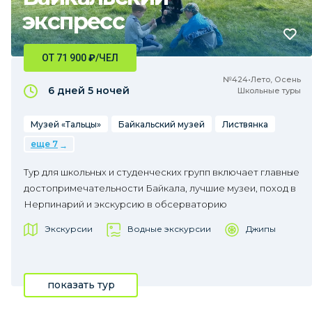
экспресс
ОТ 71 900
₽
/ЧЕЛ
№424•Лето, Осень
6 дней
5 ночей
Школьные туры
Музей «Тальцы»
Байкальский музей
Листвянка
еще 7
Тур для школьных и студенческих групп включает главные
достопримечательности Байкала, лучшие музеи, поход в
Нерпинарий и экскурсию в обсерваторию
Экскурсии
Водные экскурсии
Джипы
показать тур