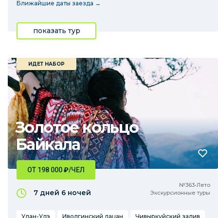
Ближайшие даты заезда →
показать тур
ИДЕТ НАБОР
Золотое кольцо
Байкала
ОТ 198 000
₽
/ЧЕЛ
№363•Лето
7 дней
6 ночей
Экскурсионные туры
Улан-Удэ
Иволгинский дацан
Чивыркуйский залив