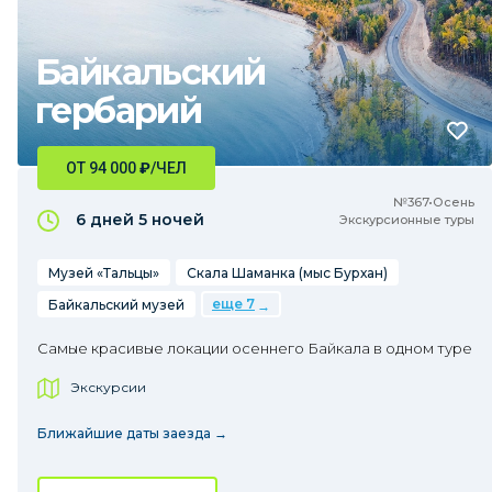
Байкальский
гербарий
ОТ 94 000
₽
/ЧЕЛ
№367•Осень
6 дней
5 ночей
Экскурсионные туры
Музей «Тальцы»
Скала Шаманка (мыс Бурхан)
еще 7
Байкальский музей
Самые красивые локации осеннего Байкала в одном туре
Экскурсии
Ближайшие даты заезда →