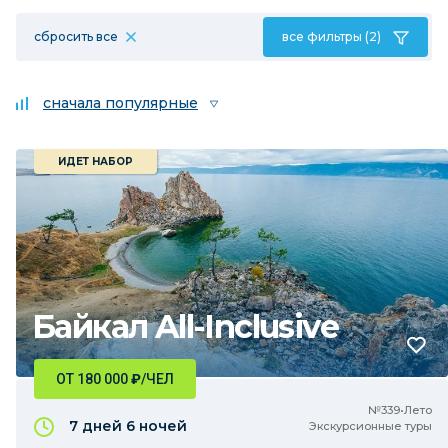
сбросить все
все фильтры (2)
сначала популярные
ИДЕТ НАБОР
Байкал All-Inclusive
ОТ 180 000
₽
/ЧЕЛ
№339•Лето
7 дней
6 ночей
Экскурсионные туры