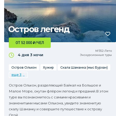
Остров легенд
ОТ 52 000
₽
/ЧЕЛ
№352•Лето
4 дня
3 ночи
Экскурсионные туры
Остров Ольхон
Хужир
Скала Шаманка (мыс Бурхан)
еще 3
Остров Ольхон, разделяющий Байкал на Большое и
Малое Море, окутан флёром легенд и преданий.В этом
туре вы познакомитесь с самыми красивыми и
знаменитыми мысами Ольхона, увидите знаменитую
скалу Шаманку и совершите путешествие к острову
Огой