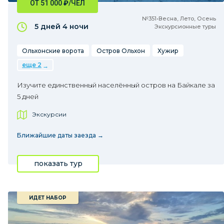
ОТ 51 000
₽
/ЧЕЛ
№351•Весна, Лето, Осень
5 дней
4 ночи
Экскурсионные туры
Ольхонские ворота
Остров Ольхон
Хужир
еще 2
Изучите единственный населённый остров на Байкале за
5 дней
Экскурсии
Ближайшие даты заезда →
показать тур
ИДЕТ НАБОР