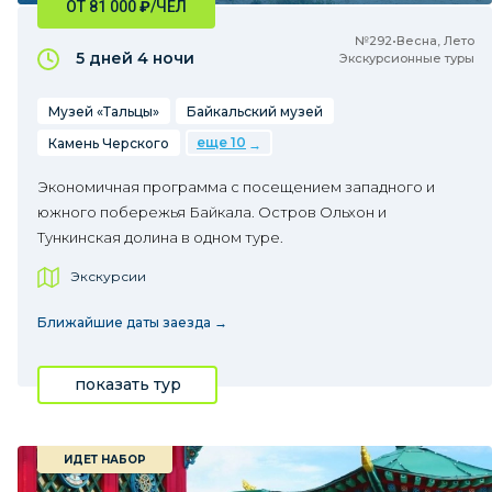
ОТ 81 000
₽
/ЧЕЛ
№292•Весна, Лето
5 дней
4 ночи
Экскурсионные туры
Музей «Тальцы»
Байкальский музей
еще 10
Камень Черского
Экономичная программа с посещением западного и
южного побережья Байкала. Остров Ольхон и
Тункинская долина в одном туре.
Экскурсии
Ближайшие даты заезда →
показать тур
ИДЕТ НАБОР