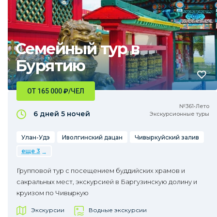
Семейный тур в
Бурятию
ОТ 165 000
₽
/ЧЕЛ
№361•Лето
6 дней
5 ночей
Экскурсионные туры
Улан-Удэ
Иволгинский дацан
Чивыркуйский залив
еще 3
Групповой тур с посещением буддийских храмов и
сакральных мест, экскурсией в Баргузинскую долину и
круизом по Чивыркую
Экскурсии
Водные экскурсии