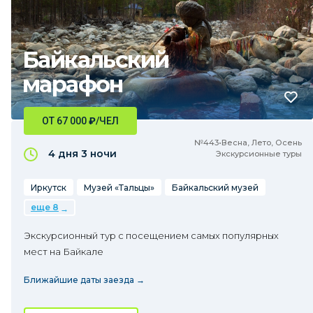
Байкальский
марафон
ОТ 67 000
₽
/ЧЕЛ
№443•Весна, Лето, Осень
4 дня
3 ночи
Экскурсионные туры
Иркутск
Музей «Тальцы»
Байкальский музей
еще 8
Экскурсионный тур с посещением самых популярных
мест на Байкале
Ближайшие даты заезда →