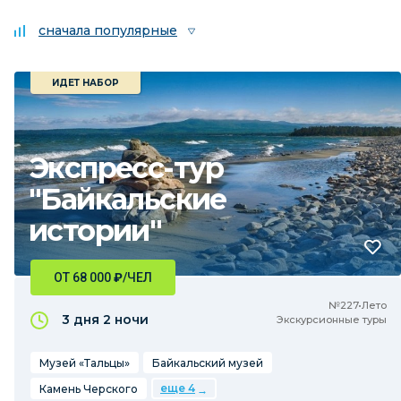
сначала популярные
ИДЕТ НАБОР
Экспресс-тур
"Байкальские
истории"
ОТ 68 000
₽
/ЧЕЛ
№227•Лето
3 дня
2 ночи
Экскурсионные туры
Музей «Тальцы»
Байкальский музей
еще 4
Камень Черского