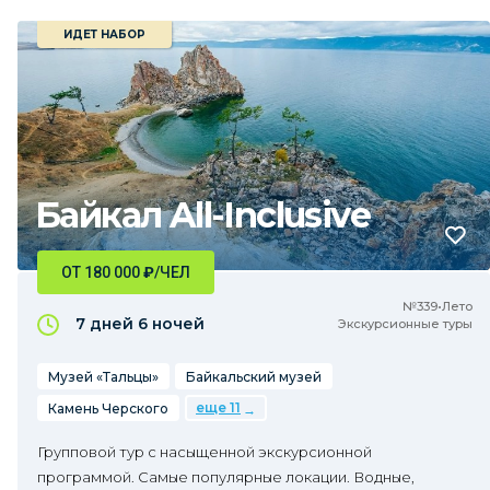
ИДЕТ НАБОР
Байкал All-Inclusive
ОТ 180 000
₽
/ЧЕЛ
№339•Лето
7 дней
6 ночей
Экскурсионные туры
Музей «Тальцы»
Байкальский музей
еще 11
Камень Черского
Групповой тур с насыщенной экскурсионной
программой. Самые популярные локации. Водные,