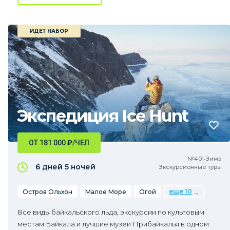
ИДЕТ НАБОР
Экспедиция Ice Hunt
ОТ 181 000
₽
/ЧЕЛ
№401•Зима
6 дней
5 ночей
Экскурсионные туры
еще 10
Остров Ольхон
Малое Море
Огой
Все виды байкальского льда, экскурсии по культовым
местам Байкала и лучшие музеи Прибайкалья в одном