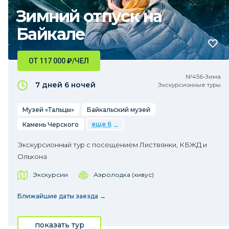
Зимний отпуск на
Байкале
ОТ 117 000
₽
/ЧЕЛ
№456•Зима
7 дней
6 ночей
Экскурсионные туры
Музей «Тальцы»
Байкальский музей
еще 6
Камень Черского
Экскурсионный тур с посещением Листвянки, КБЖД и
Ольхона
Экскурсии
Аэролодка (хивус)
Ближайшие даты заезда →
показать тур