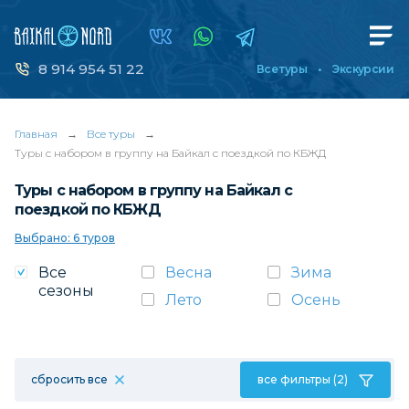
8 914 954 51 22
Все туры
Экскурсии
Главная
→
Все туры
→
Туры с набором в группу на Байкал с поездкой по КБЖД
Туры с набором в группу на Байкал с
поездкой по КБЖД
Выбрано: 6 туров
Все
Весна
Зима
сезоны
Лето
Осень
сбросить все
все фильтры (2)