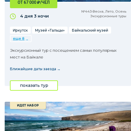
ОТ 67 000
₽
/ЧЕЛ
№443•Весна, Лето, Осень
4 дня
3 ночи
Экскурсионные туры
Иркутск
Музей «Тальцы»
Байкальский музей
еще 8
Экскурсионный тур с посещением самых популярных
мест на Байкале
Ближайшие даты заезда →
показать тур
ИДЕТ НАБОР