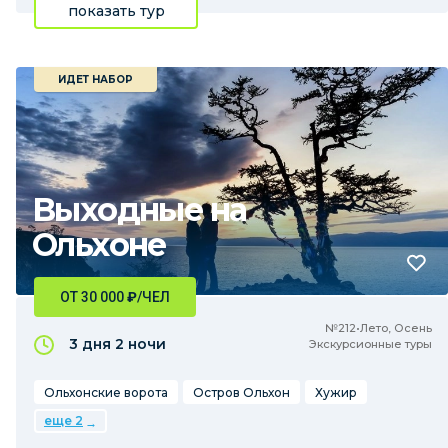
показать тур
ИДЕТ НАБОР
Выходные на
Ольхоне
ОТ 30 000
₽
/ЧЕЛ
№212•Лето, Осень
3 дня
2 ночи
Экскурсионные туры
Ольхонские ворота
Остров Ольхон
Хужир
еще 2