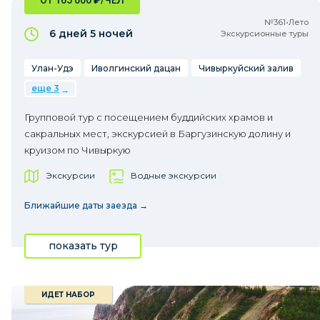
ОТ 165 000
₽
/ЧЕЛ
№361•Лето
6 дней
5 ночей
Экскурсионные туры
Улан-Удэ
Иволгинский дацан
Чивыркуйский залив
еще 3
Групповой тур с посещением буддийских храмов и
сакральных мест, экскурсией в Баргузинскую долину и
круизом по Чивыркую
Экскурсии
Водные экскурсии
Ближайшие даты заезда →
показать тур
ИДЕТ НАБОР