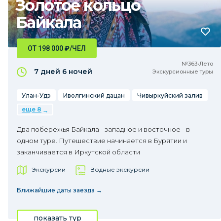
Золотое кольцо
Байкала
ОТ 198 000
₽
/ЧЕЛ
№363•Лето
7 дней
6 ночей
Экскурсионные туры
Улан-Удэ
Иволгинский дацан
Чивыркуйский залив
еще 8
Два побережья Байкала - западное и восточное - в
одном туре. Путешествие начинается в Бурятии и
заканчивается в Иркутской области
Экскурсии
Водные экскурсии
Ближайшие даты заезда →
показать тур