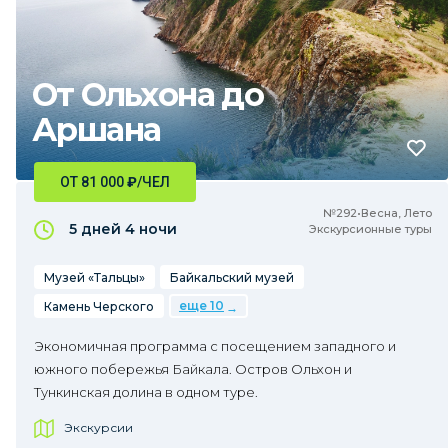
От Ольхона до
Аршана
ОТ 81 000
₽
/ЧЕЛ
№292•Весна, Лето
5 дней
4 ночи
Экскурсионные туры
Музей «Тальцы»
Байкальский музей
еще 10
Камень Черского
Экономичная программа с посещением западного и
южного побережья Байкала. Остров Ольхон и
Тункинская долина в одном туре.
Экскурсии