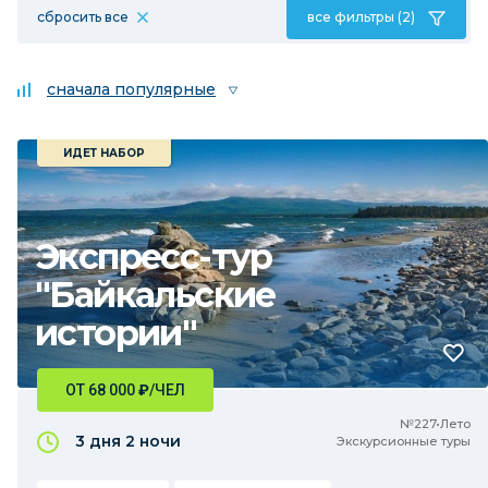
сбросить все
все фильтры (2)
сначала популярные
ИДЕТ НАБОР
Экспресс-тур
"Байкальские
истории"
ОТ 68 000
₽
/ЧЕЛ
№227•Лето
3 дня
2 ночи
Экскурсионные туры