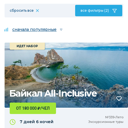
сбросить все
все фильтры (2)
сначала популярные
ИДЕТ НАБОР
Байкал All-Inclusive
ОТ 180 000
₽
/ЧЕЛ
№339•Лето
7 дней
6 ночей
Экскурсионные туры