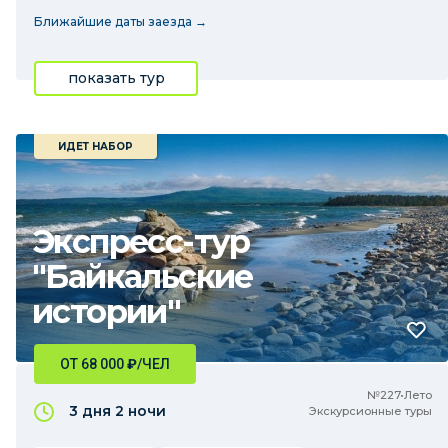
Ближайшие даты заезда →
показать тур
ИДЕТ НАБОР
Экспресс-тур
"Байкальские
истории"
ОТ 68 000
₽
/ЧЕЛ
№227•Лето
3 дня
2 ночи
Экскурсионные туры