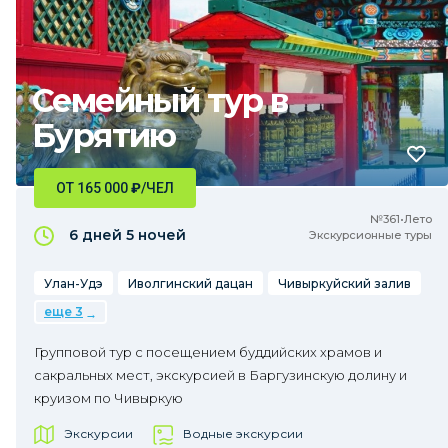
Семейный тур в
Бурятию
ОТ 165 000
₽
/ЧЕЛ
№361•Лето
6 дней
5 ночей
Экскурсионные туры
Улан-Удэ
Иволгинский дацан
Чивыркуйский залив
еще 3
Групповой тур с посещением буддийских храмов и
сакральных мест, экскурсией в Баргузинскую долину и
круизом по Чивыркую
Экскурсии
Водные экскурсии