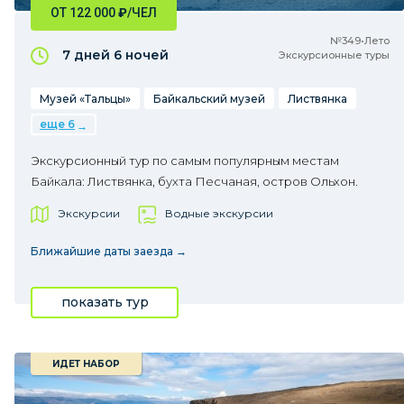
ОТ 122 000
₽
/ЧЕЛ
№349•Лето
7 дней
6 ночей
Экскурсионные туры
Музей «Тальцы»
Байкальский музей
Листвянка
еще 6
Экскурсионный тур по самым популярным местам
Байкала: Листвянка, бухта Песчаная, остров Ольхон.
Экскурсии
Водные экскурсии
Ближайшие даты заезда →
показать тур
ИДЕТ НАБОР