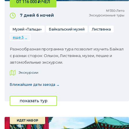
ОТ 116 000
₽
/ЧЕЛ
№350•Лето
7 дней
6 ночей
Экскурсионные туры
Музей «Тальцы»
Байкальский музей
Листвянка
еще 5
Разнообразная программа тура позволит изучить Байкал
с разных сторон: Ольхон, Листвянка, музеи, пешие и
автомобильные экскурсии.
Экскурсии
Ближайшие даты заезда →
показать тур
ИДЕТ НАБОР