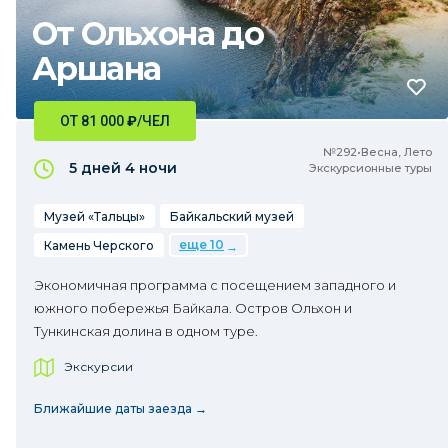
От Ольхона до
Аршана
ОТ 81 000
₽
/ЧЕЛ
№292•Весна, Лето
5 дней
4 ночи
Экскурсионные туры
Музей «Тальцы»
Байкальский музей
еще 10
Камень Черского
Экономичная программа с посещением западного и
южного побережья Байкала. Остров Ольхон и
Тункинская долина в одном туре.
Экскурсии
Ближайшие даты заезда →