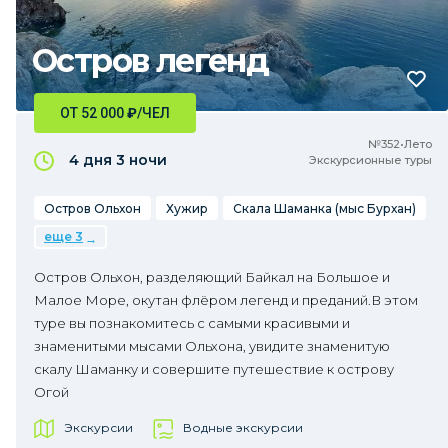
Остров легенд
ОТ 52 000
₽
/ЧЕЛ
№352•Лето
4 дня
3 ночи
Экскурсионные туры
Остров Ольхон
Хужир
Скала Шаманка (мыс Бурхан)
еще 3
Остров Ольхон, разделяющий Байкал на Большое и
Малое Море, окутан флёром легенд и преданий.В этом
туре вы познакомитесь с самыми красивыми и
знаменитыми мысами Ольхона, увидите знаменитую
скалу Шаманку и совершите путешествие к острову
Огой
Экскурсии
Водные экскурсии