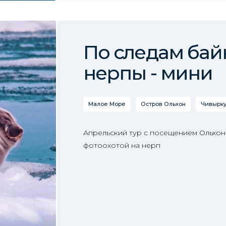
По следам бай
нерпы - мини
Малое Море
Остров Ольхон
Чивырку
Апрельский тур с посещением Ольхона
фотоохотой на нерп