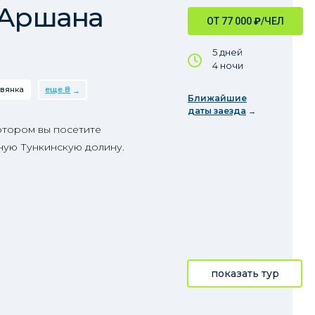
 Аршана
ОТ 77 000
₽
/ЧЕЛ
5 дней
4 ночи
вянка
еще 8
Ближайшие
даты заезда
отором вы посетите
ную Тункинскую долину.
показать тур