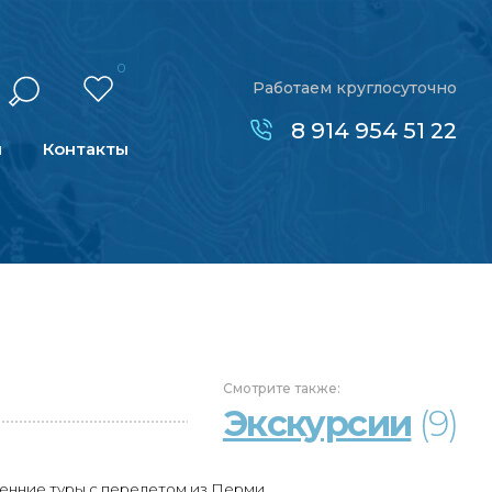
0
Работаем круглосуточно
8 914 954 51 22
н
Контакты
Смотрите
также:
Экскурсии
(9)
енние туры с перелетом из Перми.