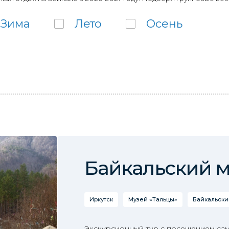
Зима
Лето
Осень
Байкальский 
Иркутск
Музей «Тальцы»
Байкальски
Экскурсионный тур с посещением сам