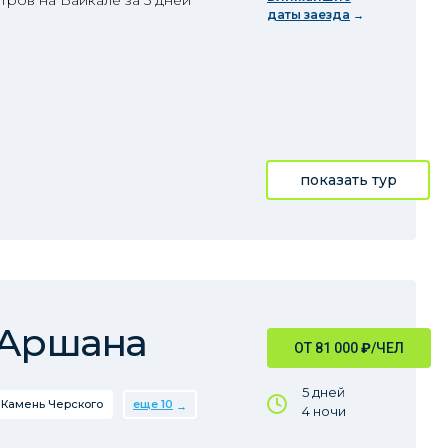
ров на Байкале за 5 дней
даты заезда
показать тур
 Аршана
ОТ 81 000
₽
/ЧЕЛ
5 дней
Камень Черского
еще 10
4 ночи