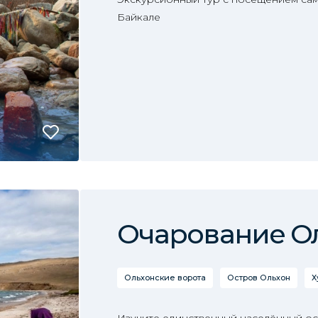
Байкале
Очарование О
Ольхонские ворота
Остров Ольхон
Х