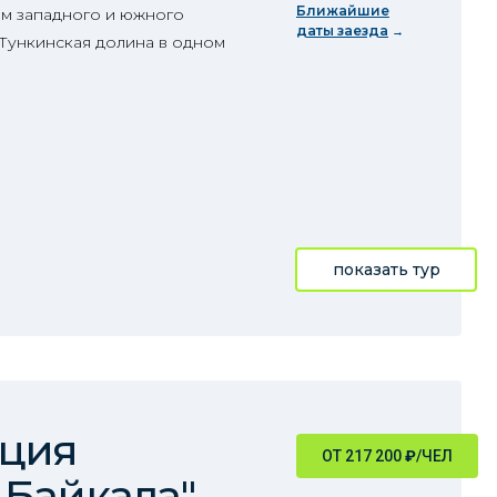
Ближайшие
м западного и южного
даты заезда
 Тункинская долина в одном
показать тур
иция
ОТ 217 200
₽
/ЧЕЛ
 Байкала"