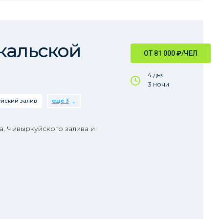
кальской
ОТ 81 000
₽
/ЧЕЛ
4 дня
3 ночи
йский залив
еще 3
, Чивыркуйского залива и