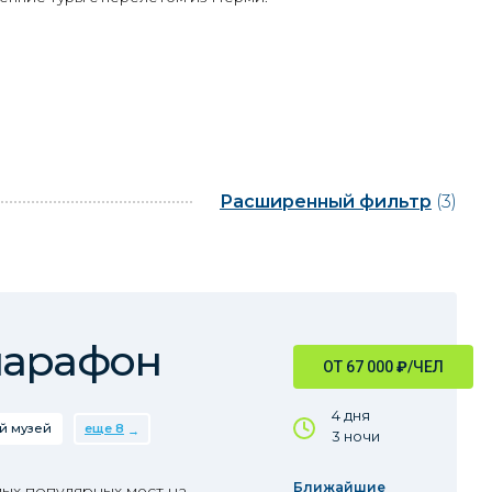
Расширенный фильтр
(3)
марафон
ОТ 67 000
₽
/ЧЕЛ
4 дня
й музей
еще 8
3 ночи
Ближайшие
ых популярных мест на