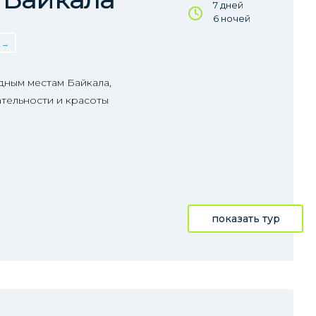
7 дней
6 ночей
дным местам Байкала,
тельности и красоты
показать тур