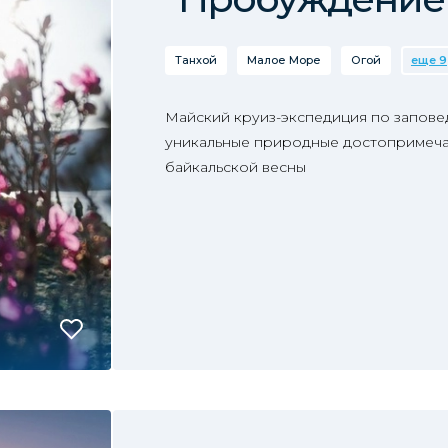
Танхой
Малое Море
Огой
еще 9
Майский круиз-экспедиция по запове
уникальные природные достопримеча
байкальской весны