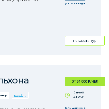
даты заезда
показать тур
льхона
ОТ 51 000
₽
/ЧЕЛ
5 дней
ужир
еще 2
4 ночи
Ближайшие