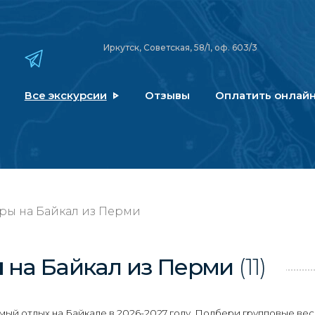
Иркутск, Советская, 58/1, оф. 603/3
Все экскурсии
Отзывы
Оплатить онлай
ры на Байкал из Перми
ы
на Байкал
из Перми
(11)
й отдых на Байкале в 2026-2027 году. Подбери групповые вес