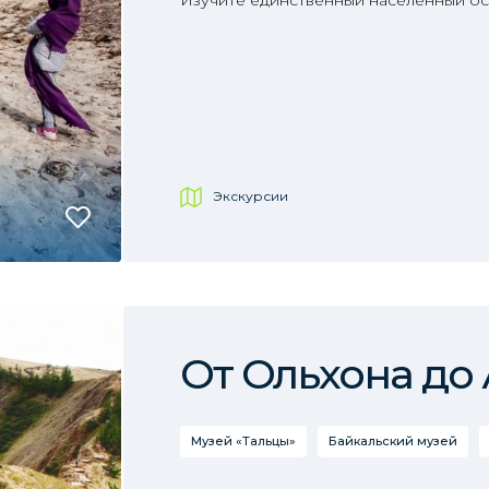
Изучите единственный населённый ост
Экскурсии
От Ольхона до
Музей «Тальцы»
Байкальский музей