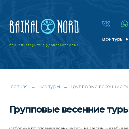
Все туры
байкальствуйте
с удовольствием!
Главная
→
Все туры
→
Групповые весенние ту
Групповые весенние тур
Отборные групповые весенние туры из Перми. Незабываемы