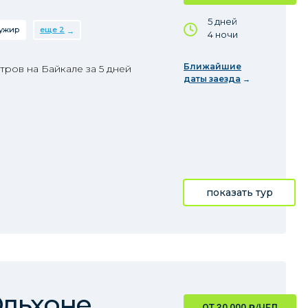
5 дней
ужир
еще 2
4 ночи
Ближайшие
ров на Байкале за 5 дней
даты заезда
показать тур
Ольхоне