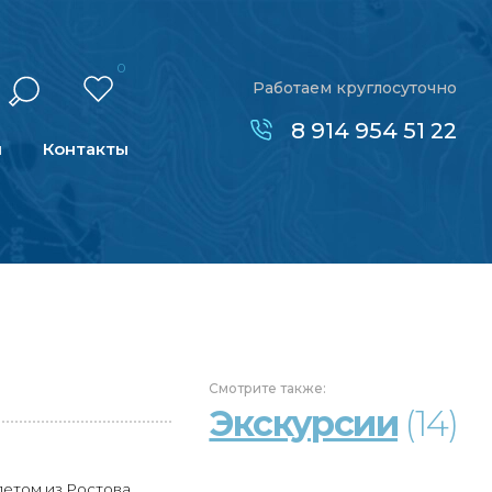
0
Работаем круглосуточно
8 914 954 51 22
н
Контакты
Смотрите
также:
Экскурсии
(14)
летом из Ростова.