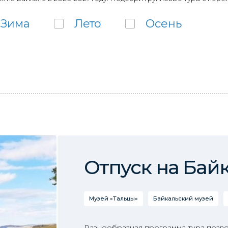
Зима
Лето
Осень
Отпуск на Бай
Музей «Тальцы»
Байкальский музей
Разнообразная программа тура позвол