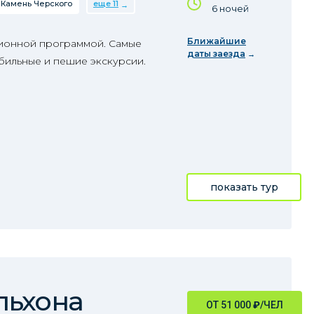
Камень Черского
еще 11
6 ночей
Ближайшие
сионной программой. Самые
даты заезда
бильные и пешие экскурсии.
показать тур
льхона
ОТ 51 000
₽
/ЧЕЛ