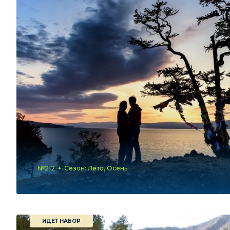
№212
Сезон: Лето, Осень
ИДЕТ НАБОР