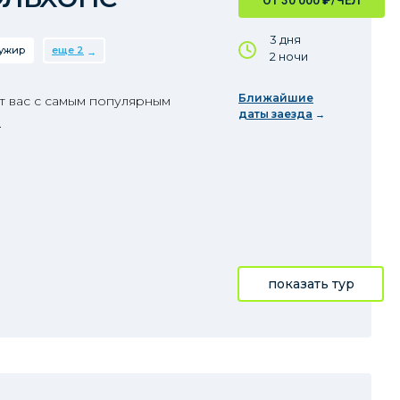
ОТ 30 000
₽
/ЧЕЛ
3 дня
ужир
еще 2
2 ночи
Ближайшие
т вас с самым популярным
даты заезда
.
показать тур