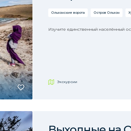
Ольхонские ворота
Остров Ольхон
Х
Изучите единственный населённый ост
Экскурсии
Выходные на 