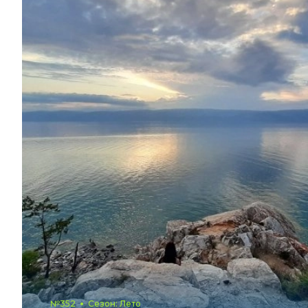
№352
Сезон: Лето