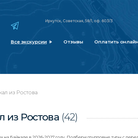
Иркутск, Советская, 58/1, оф. 603/3
Все экскурсии
Отзывы
Оплатить онлай
кал из Ростова
л
из Ростова
(42)
 на Байкале в 2026-2027 году. Подбери групповые туры с пере