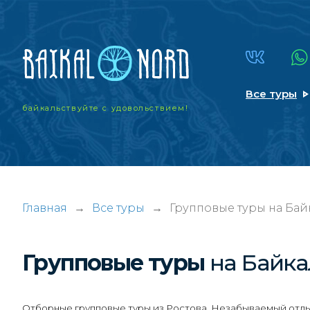
Все туры
байкальствуйте
с удовольствием!
Главная
→
Все туры
→
Групповые туры на Бай
Групповые туры
на Байка
Отборные групповые туры из Ростова. Незабываемый отдых