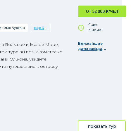
ОТ 52 000
₽
/ЧЕЛ
4 дня
 (мыс Бурхан)
еще 3
3 ночи
Ближайшие
 на Большое и Малое Море,
даты заезда
том туре вы познакомитесь с
ами Ольхона, увидите
те путешествие к острову
показать тур