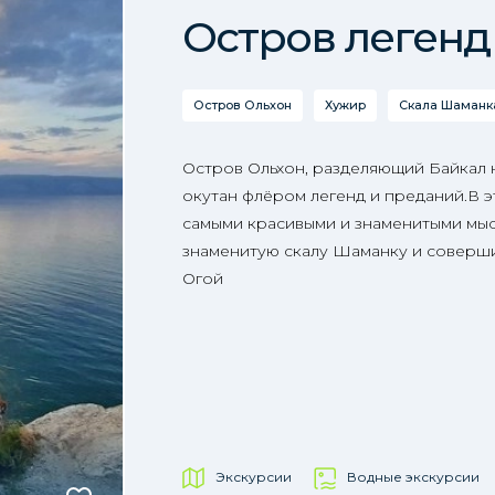
Остров легенд
Остров Ольхон
Хужир
Скала Шаманка
Остров Ольхон, разделяющий Байкал
окутан флёром легенд и преданий.В э
самыми красивыми и знаменитыми мыс
знаменитую скалу Шаманку и соверши
Огой
Экскурсии
Водные экскурсии