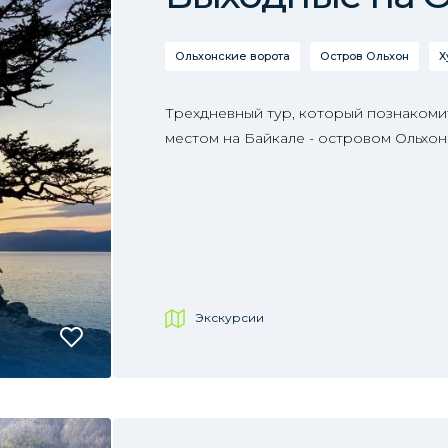
Ольхонские ворота
Остров Ольхон
Х
Трехдневный тур, который познакоми
местом на Байкале - островом Ольхон
Экскурсии