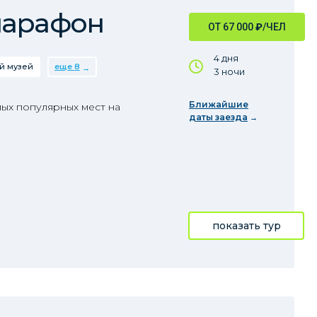
марафон
ОТ 67 000
₽
/ЧЕЛ
4 дня
й музей
еще 8
3 ночи
Ближайшие
ых популярных мест на
даты заезда
показать тур