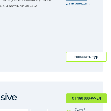
даты заезда
ешие и автомобильные
показать тур
sive
ОТ 180 000
₽
/ЧЕЛ
7 дней