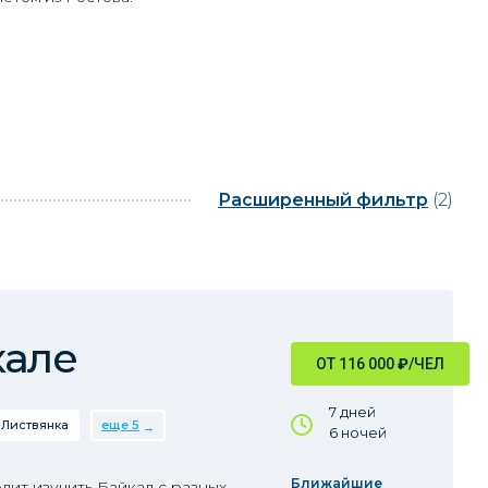
Расширенный фильтр
(2)
кале
ОТ 116 000
₽
/ЧЕЛ
7 дней
Листвянка
еще 5
6 ночей
Ближайшие
ит изучить Байкал с разных