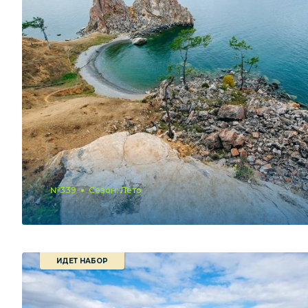
№339
Сезон: Лето
ИДЕТ НАБОР