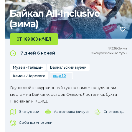
Байкал All-Inclusive
(зима)
ОТ 189 000
₽
/ЧЕЛ
№336•Зима
7 дней
6 ночей
Экскурсионные туры
Музей «Тальцы»
Байкальский музей
еще 10
Камень Черского
Групповой экскурсионный тур по самым популярным
местам на Байкале: остров Ольхон, Листвянка, бухта
Песчаная и КБЖД.
Экскурсии
Аэролодка (хивус)
Снегоходы
Собачьи упряжки