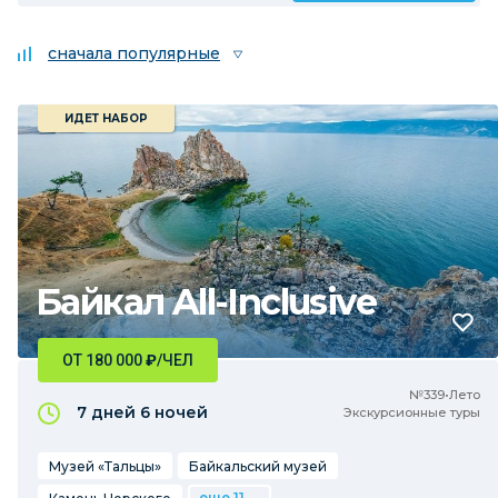
сначала популярные
ИДЕТ НАБОР
Байкал All-Inclusive
ОТ 180 000
₽
/ЧЕЛ
№339•Лето
7 дней
6 ночей
Экскурсионные туры
Музей «Тальцы»
Байкальский музей
еще 11