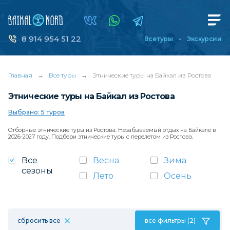
8 914 954 51 22
Все туры
Экскурсии
Главная
→
Все туры
→
Этнические туры на Байкал из Ростова
Этнические туры на Байкал из Ростова
Выбрано: 5 туров
Отборные этнические туры из Ростова. Незабываемый отдых на Байкале в
2026-2027 году. Подбери этнические туры с перелетом из Ростова.
Все
Весна
Зима
сезоны
Лето
Осень
сбросить все
все фильтры (2)