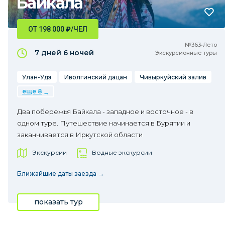
Байкала
ОТ 198 000
₽
/ЧЕЛ
№363•Лето
7 дней
6 ночей
Экскурсионные туры
Улан-Удэ
Иволгинский дацан
Чивыркуйский залив
еще 8
Два побережья Байкала - западное и восточное - в
одном туре. Путешествие начинается в Бурятии и
заканчивается в Иркутской области
Экскурсии
Водные экскурсии
Ближайшие даты заезда →
показать тур