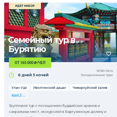
ИДЕТ НАБОР
Семейный тур в
Бурятию
ОТ 165 000
₽
/ЧЕЛ
№361•Лето
6 дней
5 ночей
Экскурсионные туры
Улан-Удэ
Иволгинский дацан
Чивыркуйский залив
еще 3
Групповой тур с посещением буддийских храмов и
сакральных мест, экскурсией в Баргузинскую долину и