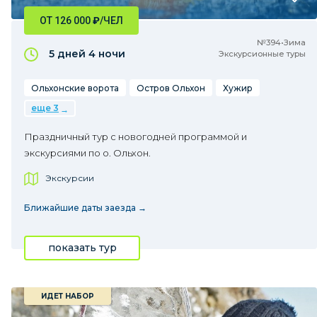
ОТ 126 000
₽
/ЧЕЛ
№394•Зима
5 дней
4 ночи
Экскурсионные туры
Ольхонские ворота
Остров Ольхон
Хужир
еще 3
Праздничный тур с новогодней программой и
экскурсиями по о. Ольхон.
Экскурсии
Ближайшие даты заезда →
показать тур
ИДЕТ НАБОР