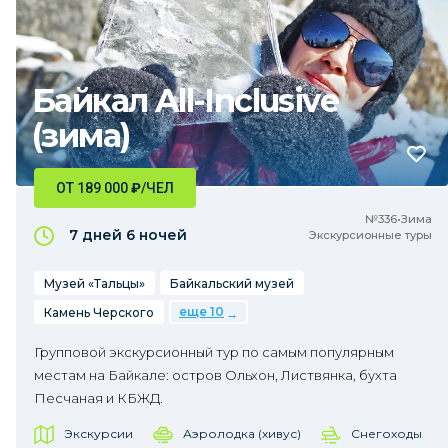
Байкал All-Inclusive
(зима)
ОТ 189 000
₽
/ЧЕЛ
№336•Зима
7 дней
6 ночей
Экскурсионные туры
Музей «Тальцы»
Байкальский музей
еще 10
Камень Черского
Групповой экскурсионный тур по самым популярным
местам на Байкале: остров Ольхон, Листвянка, бухта
Песчаная и КБЖД.
Экскурсии
Аэролодка (хивус)
Снегоходы