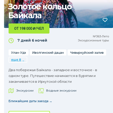
Золотое кольцо
Байкала
ОТ 198 000
₽
/ЧЕЛ
№363•Лето
7 дней
6 ночей
Экскурсионные туры
Улан-Удэ
Иволгинский дацан
Чивыркуйский залив
еще 8
Два побережья Байкала - западное и восточное - в
одном туре. Путешествие начинается в Бурятии и
заканчивается в Иркутской области
Экскурсии
Водные экскурсии
Ближайшие даты заезда →