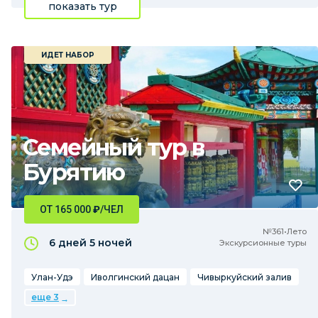
показать тур
ИДЕТ НАБОР
Семейный тур в
Бурятию
ОТ 165 000
₽
/ЧЕЛ
№361•Лето
6 дней
5 ночей
Экскурсионные туры
Улан-Удэ
Иволгинский дацан
Чивыркуйский залив
еще 3