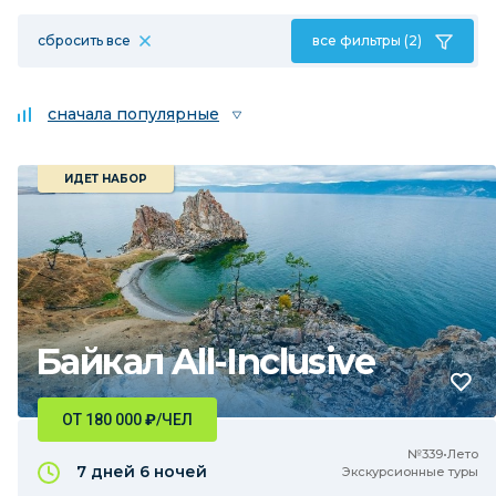
сбросить все
все фильтры (2)
сначала популярные
ИДЕТ НАБОР
Байкал All-Inclusive
ОТ 180 000
₽
/ЧЕЛ
№339•Лето
7 дней
6 ночей
Экскурсионные туры