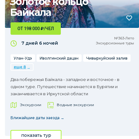
Золотое кольцо
Байкала
ОТ 198 000
₽
/ЧЕЛ
№363•Лето
7 дней
6 ночей
Экскурсионные туры
Улан-Удэ
Иволгинский дацан
Чивыркуйский залив
еще 8
Два побережья Байкала - западное и восточное - в
одном туре. Путешествие начинается в Бурятии и
заканчивается в Иркутской области
Экскурсии
Водные экскурсии
Ближайшие даты заезда →
показать тур