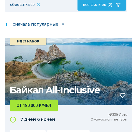
сбросить все
все фильтры (2)
сначала популярные
ИДЕТ НАБОР
Байкал All-Inclusive
ОТ 180 000
₽
/ЧЕЛ
№339•Лето
7 дней
6 ночей
Экскурсионные туры