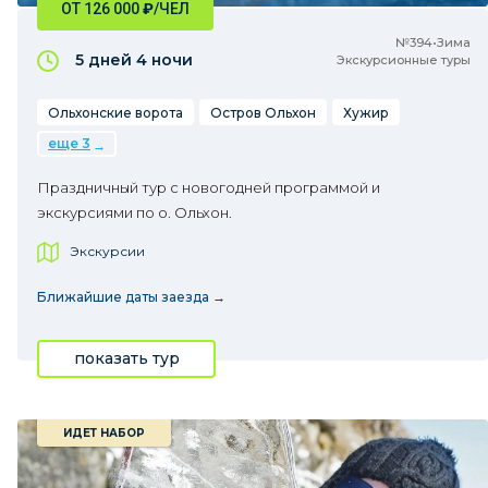
ОТ 126 000
₽
/ЧЕЛ
№394•Зима
5 дней
4 ночи
Экскурсионные туры
Ольхонские ворота
Остров Ольхон
Хужир
еще 3
Праздничный тур с новогодней программой и
экскурсиями по о. Ольхон.
Экскурсии
Ближайшие даты заезда →
показать тур
ИДЕТ НАБОР