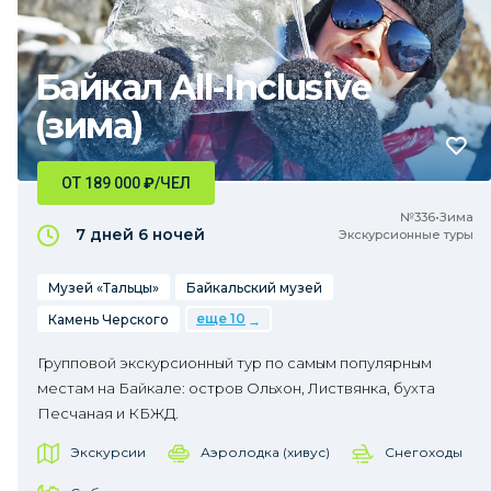
Байкал All-Inclusive
(зима)
ОТ 189 000
₽
/ЧЕЛ
№336•Зима
7 дней
6 ночей
Экскурсионные туры
Музей «Тальцы»
Байкальский музей
еще 10
Камень Черского
Групповой экскурсионный тур по самым популярным
местам на Байкале: остров Ольхон, Листвянка, бухта
Песчаная и КБЖД.
Экскурсии
Аэролодка (хивус)
Снегоходы