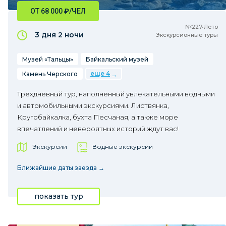
ОТ 68 000
₽
/ЧЕЛ
№227•Лето
3 дня
2 ночи
Экскурсионные туры
Музей «Тальцы»
Байкальский музей
еще 4
Камень Черского
Трехдневный тур, наполненный увлекательными водными
и автомобильными экскурсиями. Листвянка,
Кругобайкалка, бухта Песчаная, а также море
впечатлений и невероятных историй ждут вас!
Экскурсии
Водные экскурсии
Ближайшие даты заезда →
показать тур