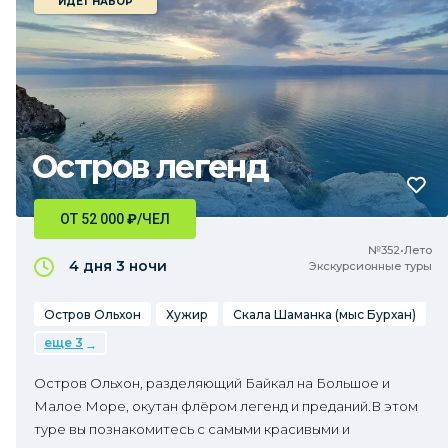
ИДЕТ НАБОР
Остров легенд
ОТ 52 000
₽
/ЧЕЛ
№352•Лето
4 дня
3 ночи
Экскурсионные туры
Остров Ольхон
Хужир
Скала Шаманка (мыс Бурхан)
еще 3
Остров Ольхон, разделяющий Байкал на Большое и
Малое Море, окутан флёром легенд и преданий.В этом
туре вы познакомитесь с самыми красивыми и