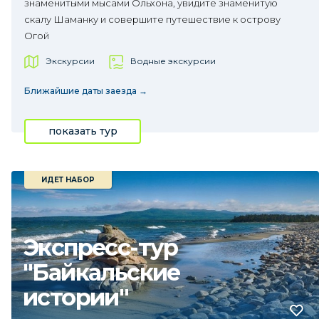
знаменитыми мысами Ольхона, увидите знаменитую
скалу Шаманку и совершите путешествие к острову
Огой
Экскурсии
Водные экскурсии
Ближайшие даты заезда →
показать тур
ИДЕТ НАБОР
Экспресс-тур
"Байкальские
истории"