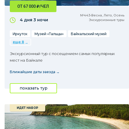
ОТ 67 000
₽
/ЧЕЛ
№443•Весна, Лето, Осень
4 дня
3 ночи
Экскурсионные туры
Иркутск
Музей «Тальцы»
Байкальский музей
еще 8
Экскурсионный тур с посещением самых популярных
мест на Байкале
Ближайшие даты заезда →
показать тур
ИДЕТ НАБОР