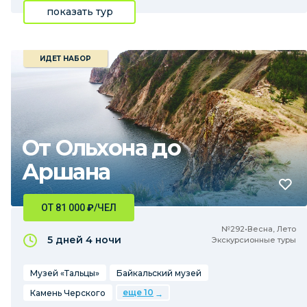
показать тур
ИДЕТ НАБОР
От Ольхона до
Аршана
ОТ 81 000
₽
/ЧЕЛ
№292•Весна, Лето
5 дней
4 ночи
Экскурсионные туры
Музей «Тальцы»
Байкальский музей
еще 10
Камень Черского