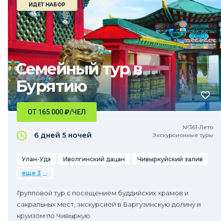
ИДЕТ НАБОР
Семейный тур в
Бурятию
ОТ 165 000
₽
/ЧЕЛ
№361•Лето
6 дней
5 ночей
Экскурсионные туры
Улан-Удэ
Иволгинский дацан
Чивыркуйский залив
еще 3
Групповой тур с посещением буддийских храмов и
сакральных мест, экскурсией в Баргузинскую долину и
круизом по Чивыркую