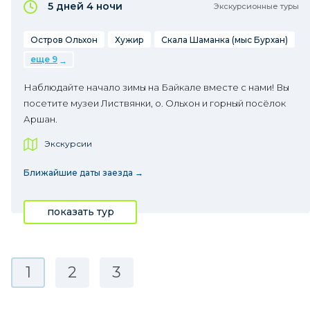
5 дней
4 ночи
Экскурсионные туры
Остров Ольхон
Хужир
Скала Шаманка (мыс Бурхан)
еще 9
Наблюдайте начало зимы на Байкале вместе с нами! Вы
посетите музеи Листвянки, о. Ольхон и горный посёлок
Аршан.
Экскурсии
Ближайшие даты заезда →
показать тур
1
2
3