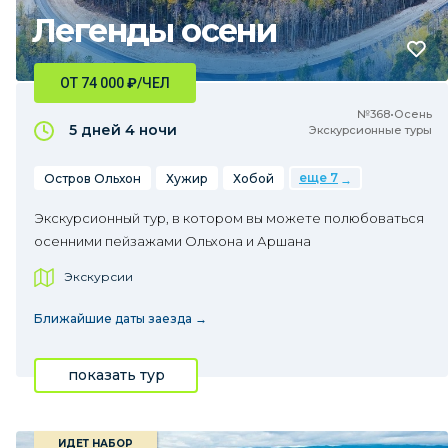
Легенды осени
ОТ 74 000
₽
/ЧЕЛ
№368•Осень
5 дней
4 ночи
Экскурсионные туры
еще 7
Остров Ольхон
Хужир
Хобой
Экскурсионный тур, в котором вы можете полюбоваться
осенними пейзажами Ольхона и Аршана
Экскурсии
Ближайшие даты заезда →
показать тур
ИДЕТ НАБОР