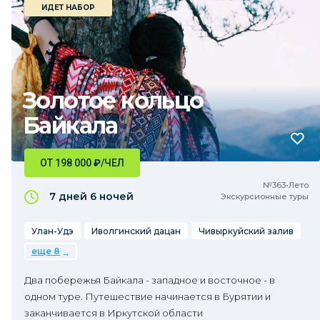
ИДЕТ НАБОР
Золотое кольцо
Байкала
ОТ 198 000
₽
/ЧЕЛ
№363•Лето
7 дней
6 ночей
Экскурсионные туры
Улан-Удэ
Иволгинский дацан
Чивыркуйский залив
еще 8
Два побережья Байкала - западное и восточное - в
одном туре. Путешествие начинается в Бурятии и
заканчивается в Иркутской области