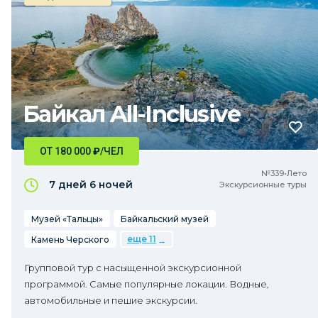
Байкал All-Inclusive
ОТ 180 000
₽
/ЧЕЛ
№339•Лето
7 дней
6 ночей
Экскурсионные туры
Музей «Тальцы»
Байкальский музей
еще 11
Камень Черского
Групповой тур с насыщенной экскурсионной
программой. Самые популярные локации. Водные,
автомобильные и пешие экскурсии.