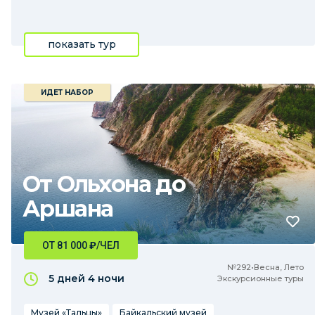
показать тур
ИДЕТ НАБОР
От Ольхона до
Аршана
ОТ 81 000
₽
/ЧЕЛ
№292•Весна, Лето
5 дней
4 ночи
Экскурсионные туры
Музей «Тальцы»
Байкальский музей