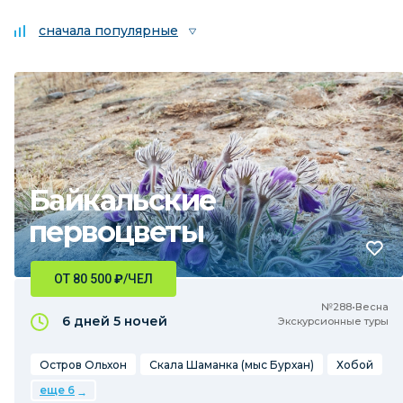
сначала популярные
Байкальские
первоцветы
ОТ 80 500
₽
/ЧЕЛ
№288•Весна
6 дней
5 ночей
Экскурсионные туры
Остров Ольхон
Скала Шаманка (мыс Бурхан)
Хобой
еще 6