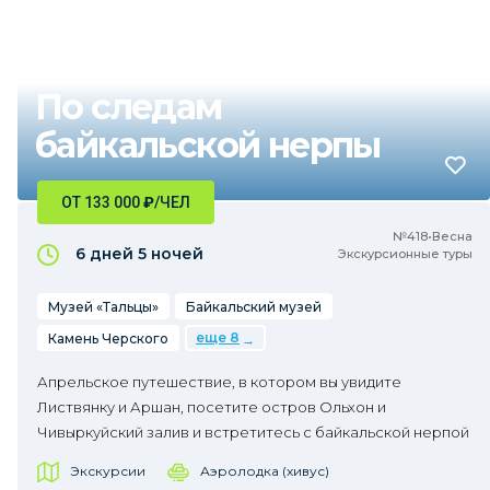
По следам
байкальской нерпы
ОТ 133 000
₽
/ЧЕЛ
№418•Весна
6 дней
5 ночей
Экскурсионные туры
Музей «Тальцы»
Байкальский музей
еще 8
Камень Черского
Апрельское путешествие, в котором вы увидите
Листвянку и Аршан, посетите остров Ольхон и
Чивыркуйский залив и встретитесь с байкальской нерпой
Экскурсии
Аэролодка (хивус)