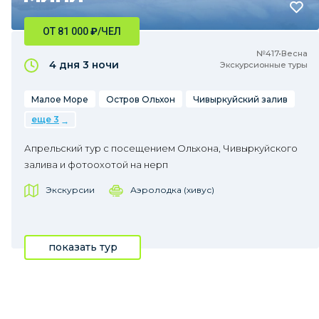
ОТ 81 000
₽
/ЧЕЛ
№417•Весна
4 дня
3 ночи
Экскурсионные туры
Малое Море
Остров Ольхон
Чивыркуйский залив
еще 3
Апрельский тур с посещением Ольхона, Чивыркуйского
залива и фотоохотой на нерп
Экскурсии
Аэролодка (хивус)
показать тур