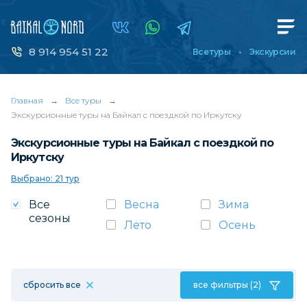
8 914 954 51 22
Все туры
Экскурсии
Главная
→
Все туры
→
Экскурсионные туры на Байкал с поездкой по Иркутску
Экскурсионные туры на Байкал с поездкой по
Иркутску
Выбрано: 21 тур
Все
Весна
Зима
сезоны
Лето
Осень
сбросить все
все фильтры (2)