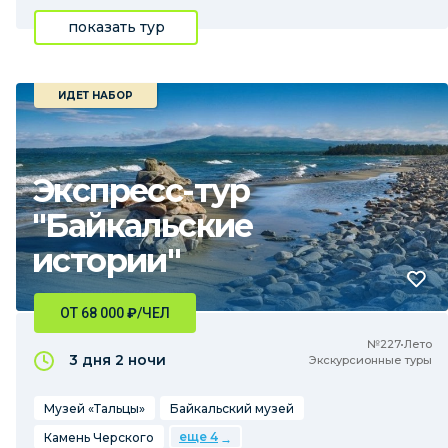
показать тур
ИДЕТ НАБОР
Экспресс-тур
"Байкальские
истории"
ОТ 68 000
₽
/ЧЕЛ
№227•Лето
3 дня
2 ночи
Экскурсионные туры
Музей «Тальцы»
Байкальский музей
еще 4
Камень Черского