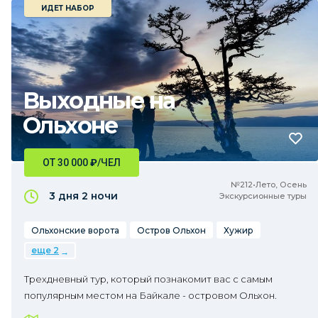
ИДЕТ НАБОР
Выходные на
Ольхоне
ОТ 30 000
₽
/ЧЕЛ
№212•Лето, Осень
3 дня
2 ночи
Экскурсионные туры
Ольхонские ворота
Остров Ольхон
Хужир
еще 2
Трехдневный тур, который познакомит вас с самым
популярным местом на Байкале - островом Ольхон.