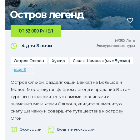
Остров легенд
ОТ 52 000
₽
/ЧЕЛ
№352•Лето
4 дня
3 ночи
Экскурсионные туры
Остров Ольхон
Хужир
Скала Шаманка (мыс Бурхан)
еще 3
Остров Ольхон, разделяющий Байкал на Большое и
Малое Море, окутан флёром легенд и преданий.В этом
туре вы познакомитесь с самыми красивыми и
знаменитыми мысами Ольхона, увидите знаменитую
скалу Шаманку и совершите путешествие к острову
Огой
Экскурсии
Водные экскурсии