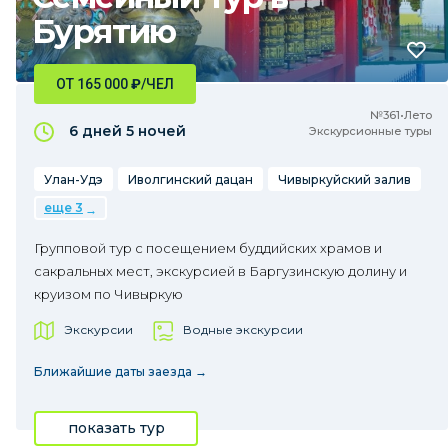
Бурятию
ОТ 165 000
₽
/ЧЕЛ
№361•Лето
6 дней
5 ночей
Экскурсионные туры
Улан-Удэ
Иволгинский дацан
Чивыркуйский залив
еще 3
Групповой тур с посещением буддийских храмов и
сакральных мест, экскурсией в Баргузинскую долину и
круизом по Чивыркую
Экскурсии
Водные экскурсии
Ближайшие даты заезда →
показать тур