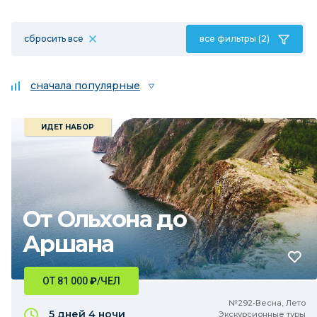
сбросить все
все фильтры (2)
сначала популярные
ИДЕТ НАБОР
От Ольхона до
Аршана
ОТ 81 000
₽
/ЧЕЛ
№292•Весна, Лето
5 дней
4 ночи
Экскурсионные туры