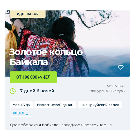
ИДЕТ НАБОР
Золотое кольцо
Байкала
ОТ 198 000
₽
/ЧЕЛ
№363•Лето
7 дней
6 ночей
Экскурсионные туры
Улан-Удэ
Иволгинский дацан
Чивыркуйский залив
еще 8
Два побережья Байкала - западное и восточное - в