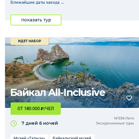
Ближайшие даты заезда →
показать тур
ИДЕТ НАБОР
Байкал All-Inclusive
ОТ 180 000
₽
/ЧЕЛ
№339•Лето
7 дней
6 ночей
Экскурсионные туры
Музей «Тальцы»
Байкальский музей