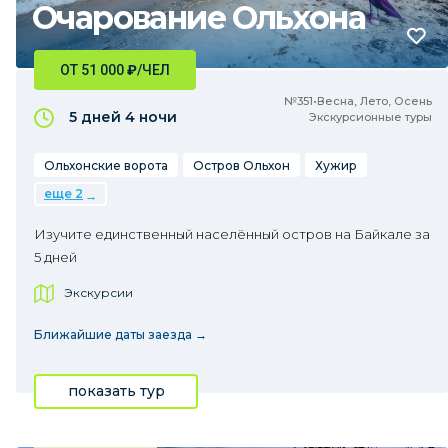
Очарование Ольхона
ОТ 51 000
₽
/ЧЕЛ
№351•Весна, Лето, Осень
5 дней
4 ночи
Экскурсионные туры
Ольхонские ворота
Остров Ольхон
Хужир
еще 2
Изучите единственный населённый остров на Байкале за
5 дней
Экскурсии
Ближайшие даты заезда →
показать тур