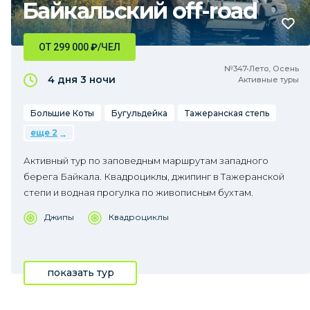
Байкальский off-road
ОТ 299 000
₽
/ЧЕЛ
№347•Лето, Осень
4 дня
3 ночи
Активные туры
Большие Коты
Бугульдейка
Тажеранская степь
еще 2
Активный тур по заповедным маршрутам западного
берега Байкала. Квадроциклы, джипинг в Тажеранской
степи и водная прогулка по живописным бухтам.
Джипы
Квадроциклы
показать тур