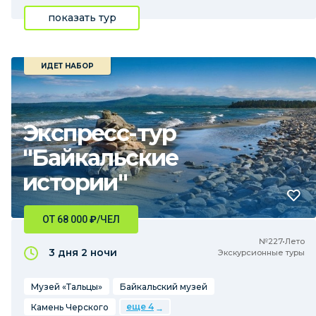
показать тур
ИДЕТ НАБОР
Экспресс-тур
"Байкальские
истории"
ОТ 68 000
₽
/ЧЕЛ
№227•Лето
3 дня
2 ночи
Экскурсионные туры
Музей «Тальцы»
Байкальский музей
еще 4
Камень Черского