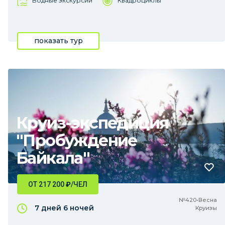
Водные экскурсии
Квадроциклы
показать тур
Круиз-экспедиция
"Пробуждение
Байкала"
ОТ 217 200
₽
/ЧЕЛ
№420•Весна
7 дней
6 ночей
Круизы