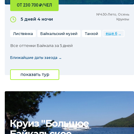
ОТ 230 700
₽
/ЧЕЛ
№430•Лето, Осень
5 дней
4 ночи
Круизы
еще 6
Листвянка
Байкальский музей
Танхой
Все оттенки Байкала за 5 дней
Ближайшие даты заезда →
показать тур
Круиз "Большое
Байкальское