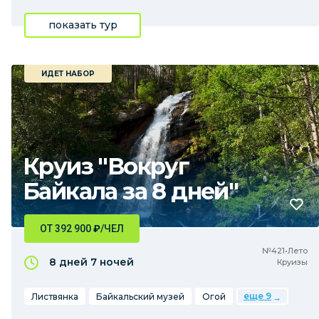
показать тур
ИДЕТ НАБОР
Круиз "Вокруг
Байкала за 8 дней"
ОТ 392 900
₽
/ЧЕЛ
№421•Лето
8 дней
7 ночей
Круизы
еще 9
Листвянка
Байкальский музей
Огой