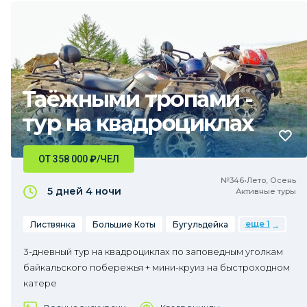
Таёжными тропами -
тур на квадроциклах
ОТ 358 000
₽
/ЧЕЛ
№346•Лето, Осень
5 дней
4 ночи
Активные туры
еще 1
Листвянка
Большие Коты
Бугульдейка
3-дневный тур на квадроциклах по заповедным уголкам
байкальского побережья + мини-круиз на быстроходном
катере