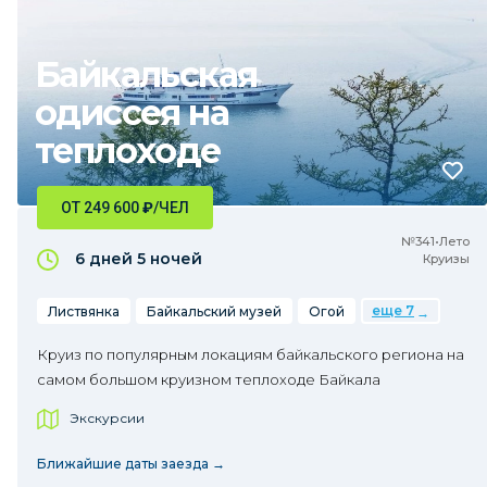
Байкальская
одиссея на
теплоходе
ОТ 249 600
₽
/ЧЕЛ
№341•Лето
6 дней
5 ночей
Круизы
еще 7
Листвянка
Байкальский музей
Огой
Круиз по популярным локациям байкальского региона на
самом большом круизном теплоходе Байкала
Экскурсии
Ближайшие даты заезда →