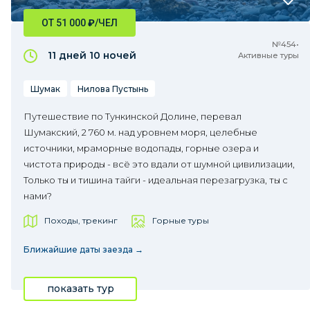
ОТ 51 000
₽
/ЧЕЛ
№454•
11 дней
10 ночей
Активные туры
Шумак
Нилова Пустынь
Путешествие по Тункинской Долине, перевал
Шумакский, 2 760 м. над уровнем моря, целебные
источники, мраморные водопады, горные озера и
чистота природы - всё это вдали от шумной цивилизации,
Только ты и тишина тайги - идеальная перезагрузка, ты с
нами?
Походы, трекинг
Горные туры
Ближайшие даты заезда →
показать тур