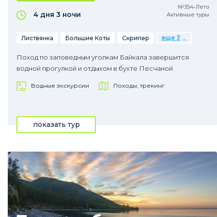
№354•Лето
4 дня
3 ночи
Активные туры
еще 3
Листвянка
Большие Коты
Скрипер
Поход по заповедным уголкам Байкала завершится
водной прогулкой и отдыхом в бухте Песчаной
Водные экскурсии
Походы, трекинг
показать тур