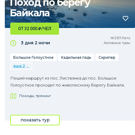
Поход по берегу
Байкала
ОТ 32 000
₽
/ЧЕЛ
№297•Лето
3 дня
2 ночи
Активные туры
Большое Голоустное
Кадильная падь
Скрипер
еще 2
Пеший маршрут из пос. Листвянка до пос. Большое
Голоустное проходит по живописному берегу Байкала.
Походы, трекинг
показать тур