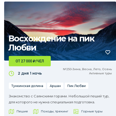
Восхождение на пик
Любви
ОТ 27 000
₽
/ЧЕЛ
№250•Зима, Весна, Лето, Осень
2 дня
1 ночь
Активные туры
Тункинская долина
Аршан
Пик Любви
Знакомство с Саянскими горами. Небольшой пеший тур,
для которого не нужна специальная подготовка.
Пешие
Походы, трекинг
Горные туры