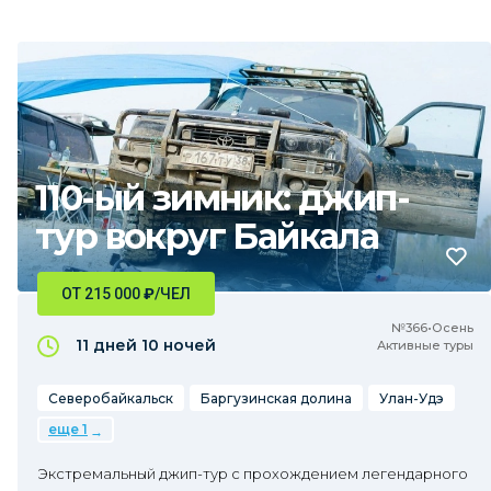
110-ый зимник: джип-
тур вокруг Байкала
ОТ 215 000
₽
/ЧЕЛ
№366•Осень
11 дней
10 ночей
Активные туры
Северобайкальск
Баргузинская долина
Улан-Удэ
еще 1
Экстремальный джип-тур с прохождением легендарного