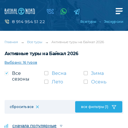
8 914 954 51 22
Все туры
Экскурсии
Главная
→
Все туры
→
Активные туры на Байкал 2026
Активные туры на Байкал 2026
Выбрано: 16 туров
Все
Весна
Зима
сезоны
Лето
Осень
сбросить все
все фильтры (1)
сначала популярные