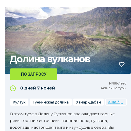
Долина вулканов
ПО ЗАПРОСУ
№88•Лето
8 дней
7 ночей
Активные туры
еще 3
Култук
Тункинская долина
Хамар-Дабан
В этом туре в Долину Вулканов вас ожидают горные
реки, горячие источники, лавовые поля, вулканы,
водопады, настоящая тайга и изумрудные озёра. Вы