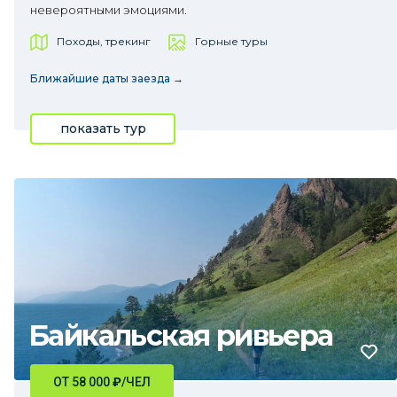
невероятными эмоциями.
Походы, трекинг
Горные туры
Ближайшие даты заезда →
показать тур
Байкальская ривьера
ОТ 58 000
₽
/ЧЕЛ