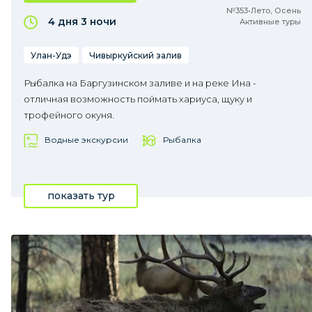
№353•Лето, Осень
4 дня
3 ночи
Активные туры
Улан-Удэ
Чивыркуйский залив
Рыбалка на Баргузинском заливе и на реке Ина -
отличная возможность поймать хариуса, щуку и
трофейного окуня.
Водные экскурсии
Рыбалка
показать тур