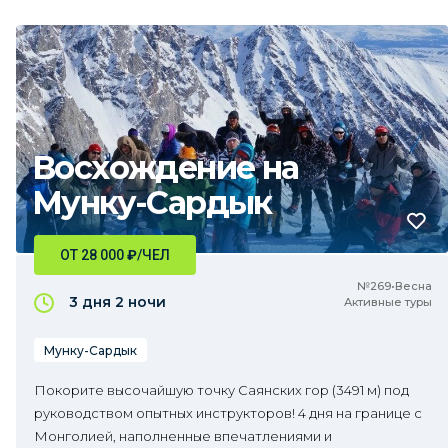
Восхождение на
Мунку-Сардык
ОТ 28 000
₽
/ЧЕЛ
№269•Весна
3 дня
2 ночи
Активные туры
Мунку-Сардык
Покорите высочайшую точку Саянских гор (3491 м) под
руководством опытных инструкторов! 4 дня на границе с
Монголией, наполненные впечатлениями и