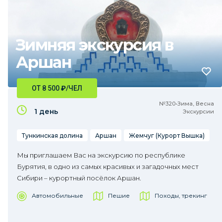
Зимняя экскурсия в
Аршан
ОТ 8 500
₽
/ЧЕЛ
№320•Зима, Весна
1 день
Экскурсии
Тункинская долина
Аршан
Жемчуг (Курорт Вышка)
Мы приглашаем Вас на экскурсию по республике
Бурятия, в одно из самых красивых и загадочных мест
Сибири – курортный посёлок Аршан.
Автомобильные
Пешие
Походы, трекинг