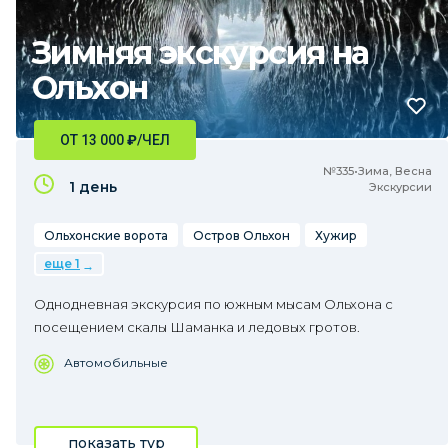
Зимняя экскурсия на
Ольхон
ОТ 13 000
₽
/ЧЕЛ
№335•Зима, Весна
1 день
Экскурсии
Ольхонские ворота
Остров Ольхон
Хужир
еще 1
Однодневная экскурсия по южным мысам Ольхона с
посещением скалы Шаманка и ледовых гротов.
Автомобильные
показать тур