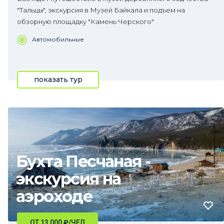
"Тальцы", экскурсия в Музей Байкала и подъем на
обзорную площадку "Камень Черского"
Автомобильные
показать тур
Бухта Песчаная -
экскурсия на
аэроходе
ОТ 13 000
₽
/ЧЕЛ