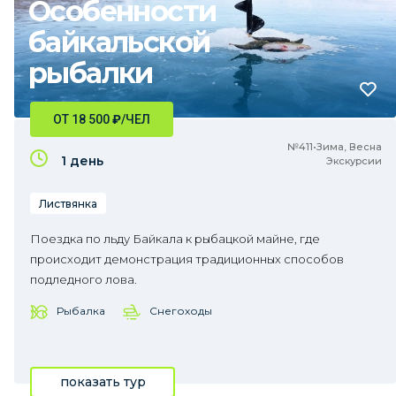
Особенности
байкальской
рыбалки
ОТ 18 500
₽
/ЧЕЛ
№411•Зима, Весна
1 день
Экскурсии
Листвянка
Поездка по льду Байкала к рыбацкой майне, где
происходит демонстрация традиционных способов
подледного лова.
Рыбалка
Снегоходы
показать тур