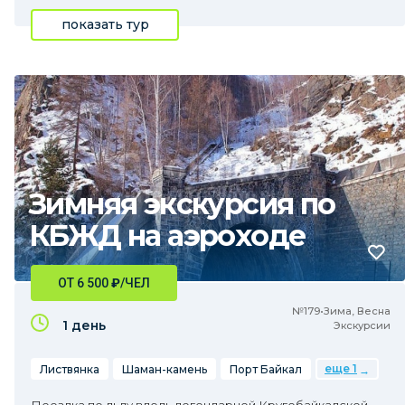
показать тур
Зимняя экскурсия по
КБЖД на аэроходе
ОТ 6 500
₽
/ЧЕЛ
№179•Зима, Весна
1 день
Экскурсии
еще 1
Листвянка
Шаман-камень
Порт Байкал