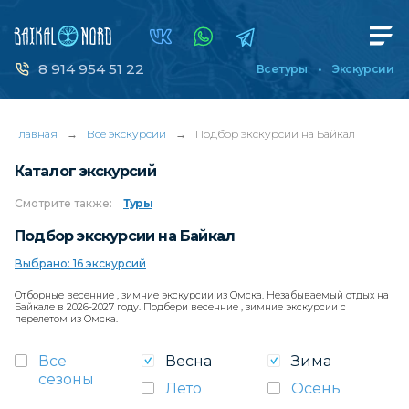
8 914 954 51 22
Все туры
Экскурсии
Главная
→
Все экскурсии
→
Подбор экскурсии на Байкал
Каталог экскурсий
Смотрите
также:
Туры
Подбор экскурсии на Байкал
Выбрано: 16 экскурсий
Отборные весенние , зимние экскурсии из Омска. Незабываемый отдых на
Байкале в 2026-2027 году. Подбери весенние , зимние экскурсии с
перелетом из Омска.
Все
Весна
Зима
сезоны
Лето
Осень