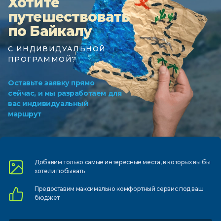
Хотите
путешествовать
по Байкалу
С ИНДИВИДУАЛЬНОЙ
ПРОГРАММОЙ?
Оставьте заявку прямо
сейчас, и мы разработаем для
вас индивидуальный
маршрут
Добавим только самые
интересные места, в которых
вы бы
хотели побывать
Предоставим
максимально комфортный
сервис под ваш
бюджет