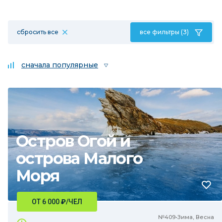
сбросить все
все фильтры (3)
сначала популярные
Остров Огой и
острова Малого
Моря
ОТ 6 000
₽
/ЧЕЛ
№409•Зима, Весна