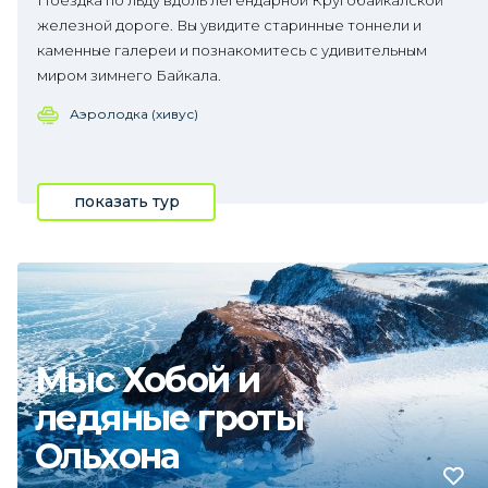
Поездка по льду вдоль легендарной Кругобайкалской
железной дороге. Вы увидите старинные тоннели и
каменные галереи и познакомитесь с удивительным
миром зимнего Байкала.
Аэролодка (хивус)
показать тур
Мыс Хобой и
ледяные гроты
Ольхона