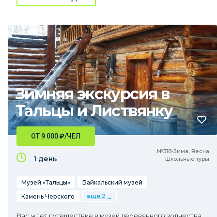
Зимняя экскурсия в
Тальцы и Листвянку
ОТ 9 000
₽
/ЧЕЛ
№318•Зима, Весна
1 день
Школьные туры
Музей «Тальцы»
Байкальский музей
еще 2
Камень Черского
Вас ждет путешествие в музей деревянного зодчества