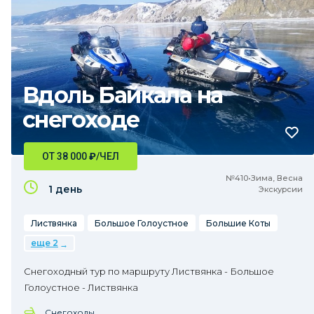
Вдоль Байкала на
снегоходе
ОТ 38 000
₽
/ЧЕЛ
№410•Зима, Весна
1 день
Экскурсии
Листвянка
Большое Голоустное
Большие Коты
еще 2
Снегоходный тур по маршруту Листвянка - Большое
Голоустное - Листвянка
Снегоходы