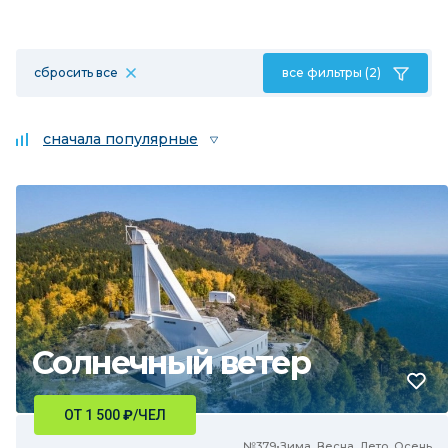
сбросить все
все фильтры (2)
сначала популярные
Солнечный ветер
ОТ 1 500
₽
/ЧЕЛ
№379•Зима, Весна, Лето, Осень