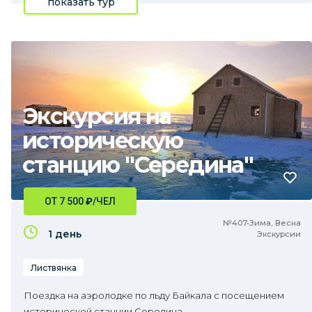
показать тур
Экскурсия на
историческую
станцию "Середина"
ОТ 7 500
₽
/ЧЕЛ
№407•Зима, Весна
1 день
Экскурсии
Листвянка
Поездка на аэролодке по льду Байкала с посещением
исторической станции Середина.