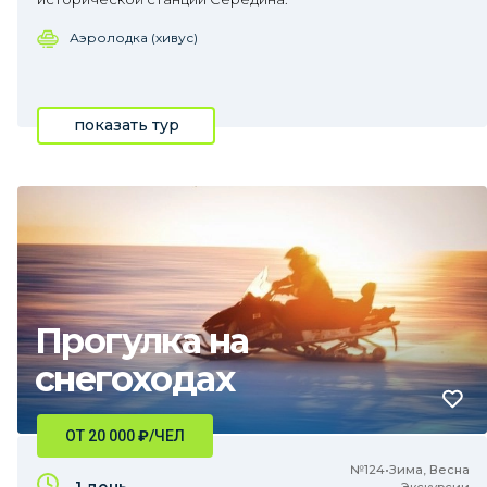
Аэролодка (хивус)
показать тур
Прогулка на
снегоходах
ОТ 20 000
₽
/ЧЕЛ
№124•Зима, Весна