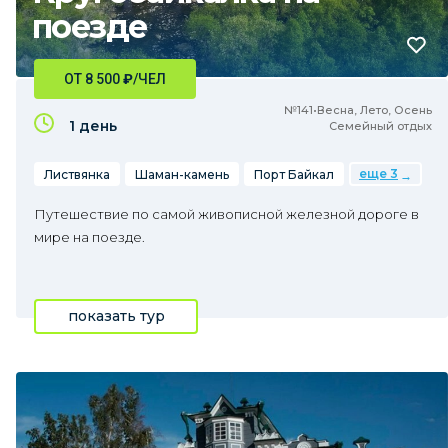
поезде
ОТ 8 500
₽
/ЧЕЛ
№141•Весна, Лето, Осень
1 день
Семейный отдых
еще 3
Листвянка
Шаман-камень
Порт Байкал
Путешествие по самой живописной железной дороге в
мире на поезде.
показать тур