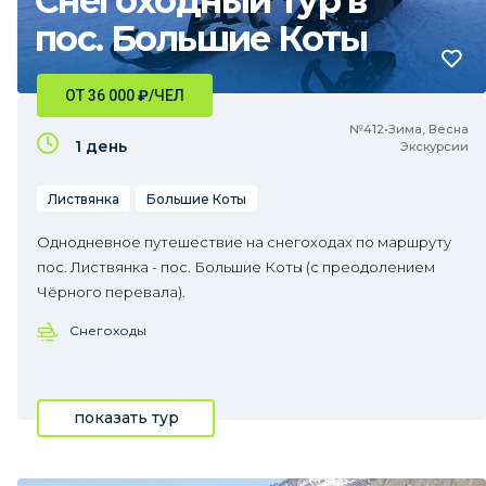
Снегоходный тур в
пос. Большие Коты
ОТ 36 000
₽
/ЧЕЛ
№412•Зима, Весна
1 день
Экскурсии
Листвянка
Большие Коты
Однодневное путешествие на снегоходах по маршруту
пос. Листвянка - пос. Большие Коты (с преодолением
Чёрного перевала).
Снегоходы
показать тур