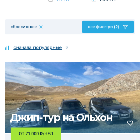
сбросить все
все фильтры (2)
сначала популярные
Джип-тур на Ольхон
ОТ 71 000
₽
/ЧЕЛ