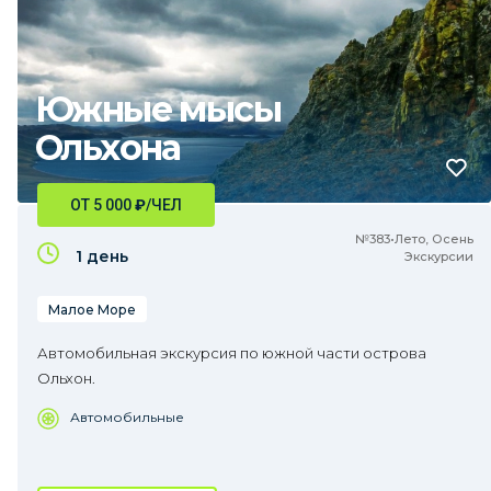
Южные мысы
Ольхона
ОТ 5 000
₽
/ЧЕЛ
№383•Лето, Осень
1 день
Экскурсии
Малое Море
Автомобильная экскурсия по южной части острова
Ольхон.
Автомобильные