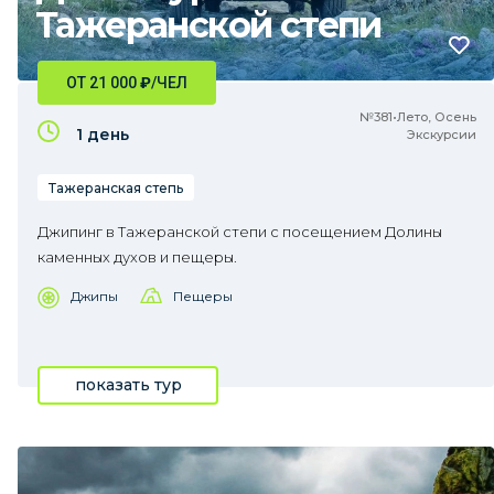
Тажеранской степи
ОТ 21 000
₽
/ЧЕЛ
№381•Лето, Осень
1 день
Экскурсии
Тажеранская степь
Джипинг в Тажеранской степи с посещением Долины
каменных духов и пещеры.
Джипы
Пещеры
показать тур