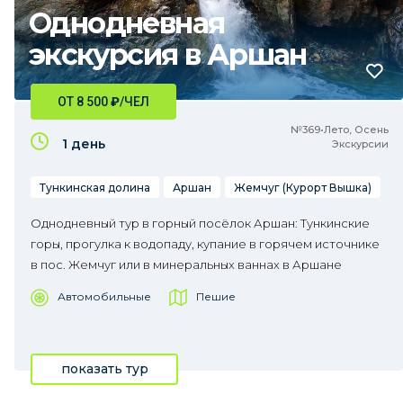
Однодневная
экскурсия в Аршан
ОТ 8 500
₽
/ЧЕЛ
№369•Лето, Осень
1 день
Экскурсии
Тункинская долина
Аршан
Жемчуг (Курорт Вышка)
Однодневный тур в горный посёлок Аршан: Тункинские
горы, прогулка к водопаду, купание в горячем источнике
в пос. Жемчуг или в минеральных ваннах в Аршане
Автомобильные
Пешие
показать тур