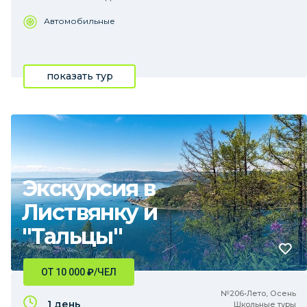
Автомобильные
показать тур
Экскурсия в
Листвянку и
"Тальцы"
ОТ 10 000
₽
/ЧЕЛ
№206•Лето, Осень
1 день
Школьные туры