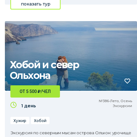
показать тур
Хобой и север
Ольхона
ОТ 5 500
₽
/ЧЕЛ
№386•Лето, Осень
1 день
Экскурсии
Хужир
Хобой
Экскурсия по северным мысам острова Ольхон: урочище