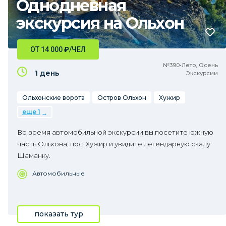
Однодневная
экскурсия на Ольхон
ОТ 14 000
₽
/ЧЕЛ
№390•Лето, Осень
1 день
Экскурсии
Ольхонские ворота
Остров Ольхон
Хужир
еще 1
Во время автомобильной экскурсии вы посетите южную
часть Ольхона, пос. Хужир и увидите легендарную скалу
Шаманку.
Автомобильные
показать тур