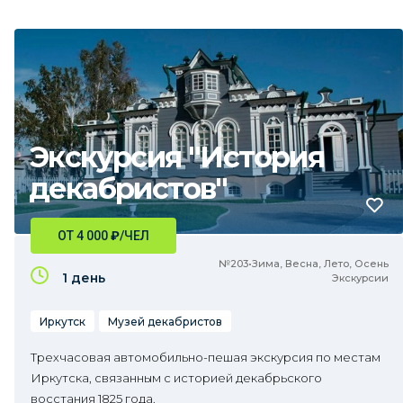
Экскурсия "История
декабристов"
ОТ 4 000
₽
/ЧЕЛ
№203•Зима, Весна, Лето, Осень
1 день
Экскурсии
Иркутск
Музей декабристов
Трехчасовая автомобильно-пешая экскурсия по местам
Иркутска, связанным с историей декабрьского
восстания 1825 года.