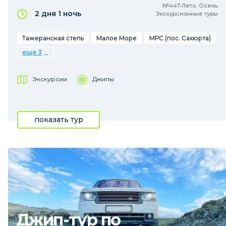
№447•Лето, Осень
2 дня
1 ночь
Экскурсионные туры
Тажеранская степь
Малое Море
МРС (пос. Сахюрта)
еще 3
Экскурсии
Джипы
показать тур
Джип-тур по