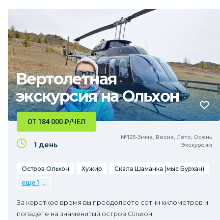
Вертолетная
экскурсия на Ольхон
ОТ 184 000
₽
/ЧЕЛ
№125•Зима, Весна, Лето, Осень
1 день
Экскурсии
Остров Ольхон
Хужир
Скала Шаманка (мыс Бурхан)
еще 1
За короткое время вы преодолеете сотни километров и
попадёте на знаменитый остров Ольхон.