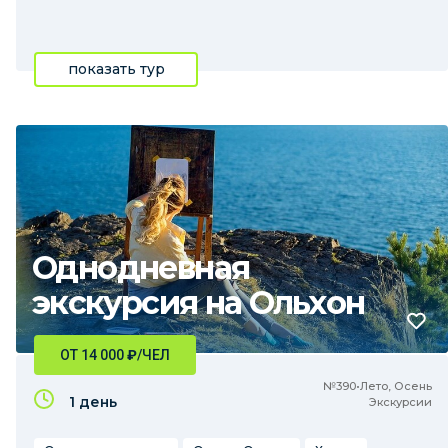
показать тур
Однодневная
экскурсия на Ольхон
ОТ 14 000
₽
/ЧЕЛ
№390•Лето, Осень
1 день
Экскурсии