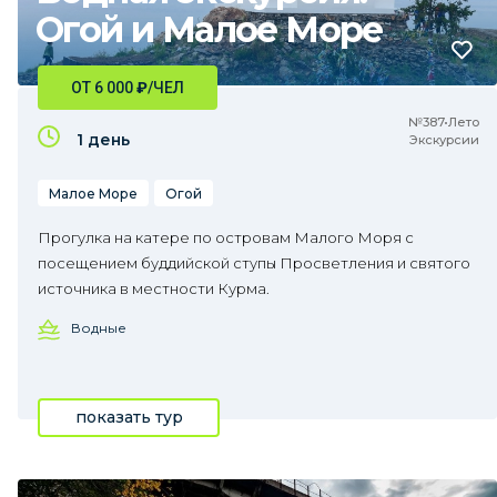
Огой и Малое Море
ОТ 6 000
₽
/ЧЕЛ
№387•Лето
1 день
Экскурсии
Малое Море
Огой
Прогулка на катере по островам Малого Моря с
посещением буддийской ступы Просветления и святого
источника в местности Курма.
Водные
показать тур