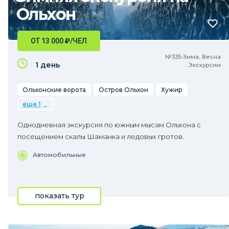
Ольхон
ОТ 13 000
₽
/ЧЕЛ
№335•Зима, Весна
1 день
Экскурсии
Ольхонские ворота
Остров Ольхон
Хужир
еще 1
Однодневная экскурсия по южным мысам Ольхона с
посещением скалы Шаманка и ледовых гротов.
Автомобильные
показать тур