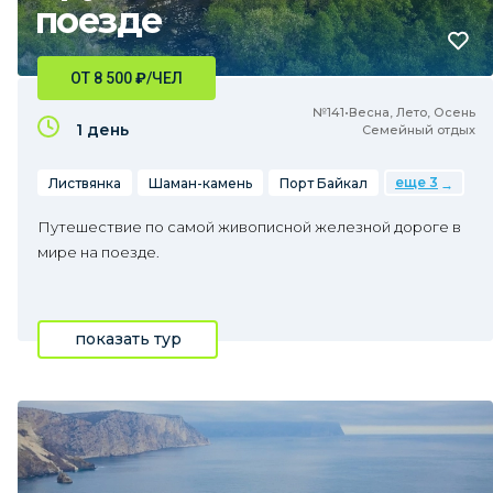
поезде
ОТ 8 500
₽
/ЧЕЛ
№141•Весна, Лето, Осень
1 день
Семейный отдых
еще 3
Листвянка
Шаман-камень
Порт Байкал
Путешествие по самой живописной железной дороге в
мире на поезде.
показать тур