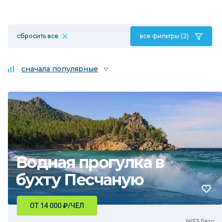
сбросить все
все фильтры (2)
сначала популярные
Водная прогулка в
бухту Песчаную
ОТ 14 000
₽
/ЧЕЛ
№57•Лето