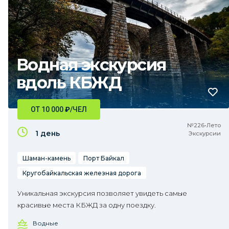
Водная экскурсия
вдоль КБЖД
ОТ 10 000
₽
/ЧЕЛ
№226•Лето
1 день
Экскурсии
Шаман-камень
Порт Байкал
Кругобайкальская железная дорога
Уникальная экскурсия позволяет увидеть самые
красивые места КБЖД за одну поездку.
Водные