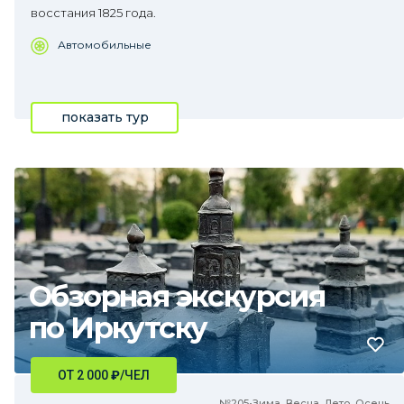
восстания 1825 года.
Автомобильные
показать тур
Обзорная экскурсия
по Иркутску
ОТ 2 000
₽
/ЧЕЛ
№205•Зима, Весна, Лето, Осень