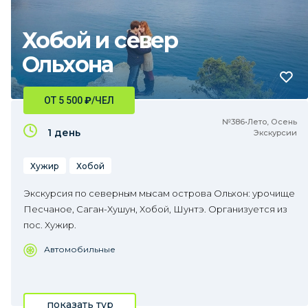
Хобой и север
Ольхона
ОТ 5 500
₽
/ЧЕЛ
№386•Лето, Осень
1 день
Экскурсии
Хужир
Хобой
Экскурсия по северным мысам острова Ольхон: урочище
Песчаное, Саган-Хушун, Хобой, Шунтэ. Организуется из
пос. Хужир.
Автомобильные
показать тур