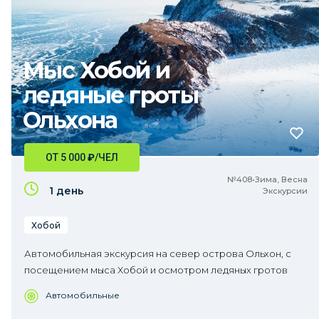
Мыс Хобой и
ледяные гроты
Ольхона
ОТ 5 000
₽
/ЧЕЛ
№408•Зима, Весна
1 день
Экскурсии
Хобой
Автомобильная экскурсия на север острова Ольхон, с
посещением мыса Хобой и осмотром ледяных гротов
Автомобильные