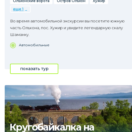
Ольхонские ворота
Остров Ольхон
Хужир
еще 1
Во время автомобильной экскурсии вы посетите южную
часть Ольхона, пос. Хужир и увидите легендарную скалу
Шаманку.
Автомобильные
показать тур
Кругобайкалка на