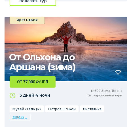
показать тур
ИДЕТ НАБОР
От Ольхона до
Аршана (зима)
ОТ 77 000
₽
/ЧЕЛ
№309•Зима, Весна
5 дней
4 ночи
Экскурсионные туры
Музей «Тальцы»
Остров Ольхон
Листвянка
еще 8