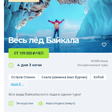
Весь лёд Байкала
ОТ 109 000
₽
/ЧЕЛ
№399•Зима
4 дня
3 ночи
Экскурсионные туры
Остров Ольхон
Скала Шаманка (мыс Бурхан)
Хобой
еще 6
Все виды байкальского льда в одном туре!
Экскурсии
Аэролодка (хивус)