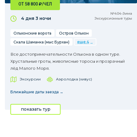
ОТ 58 800
₽
/ЧЕЛ
№404•Зима
4 дня
3 ночи
Экскурсионные туры
Ольхонские ворота
Остров Ольхон
еще 4
Скала Шаманка (мыс Бурхан)
Все достопримечательности Ольхона в одном туре.
Хрустальные гроты, живописные торосы и прозрачный
лёд Малого Моря.
Экскурсии
Аэролодка (хивус)
Ближайшие даты заезда →
показать тур