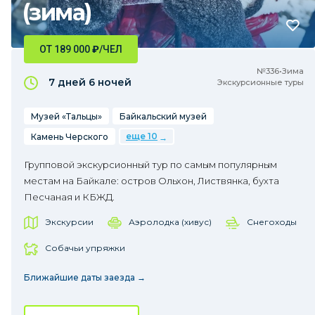
(зима)
ОТ 189 000
₽
/ЧЕЛ
№336•Зима
7 дней
6 ночей
Экскурсионные туры
Музей «Тальцы»
Байкальский музей
еще 10
Камень Черского
Групповой экскурсионный тур по самым популярным
местам на Байкале: остров Ольхон, Листвянка, бухта
Песчаная и КБЖД.
Экскурсии
Аэролодка (хивус)
Снегоходы
Собачьи упряжки
Ближайшие даты заезда →