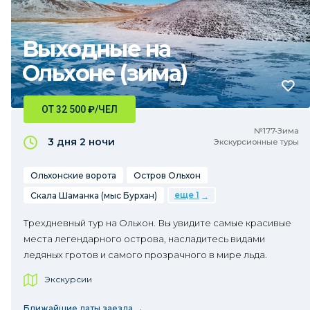
Выходные на
Ольхоне (зима)
ОТ 32 500
₽
/ЧЕЛ
№177•Зима
3 дня
2 ночи
Экскурсионные туры
Ольхонские ворота
Остров Ольхон
еще 1
Скала Шаманка (мыс Бурхан)
Трехдневный тур на Ольхон. Вы увидите самые красивые
места легендарного острова, насладитесь видами
ледяных гротов и самого прозрачного в мире льда.
Экскурсии
Ближайшие даты заезда →