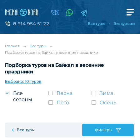
8 914 954 51 22
Все туры
Экскурсии
Главная
→
Все туры
→
Подборка туров на Байкал в весенние праздники
Подборка туров на Байкал в весенние
праздники
Выбрано: 10 туров
Все
Весна
Зима
сезоны
Лето
Осень
Все туры
фильтры