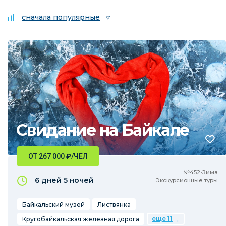
сначала популярные
Свидание на Байкале
ОТ 267 000
₽
/ЧЕЛ
№452•Зима
6 дней
5 ночей
Экскурсионные туры
Байкальский музей
Листвянка
еще 11
Кругобайкальская железная дорога