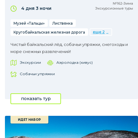
№162•Зима
4 дня
3 ночи
Экскурсионные туры
Музей «Тальцы»
Листвянка
еще 2
Кругобайкальская железная дорога
Чистый байкальский лёд, собачьи упряжки, снегоходы и
море снежных развлечений!
Экскурсии
Аэролодка (хивус)
Собачьи упряжки
показать тур
ИДЕТ НАБОР