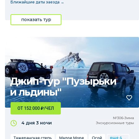
Ближайшие даты заезда →
показать тур
Джип-тур "Пузырьки
и льдины"
ОТ 152 000
₽
/ЧЕЛ
№306•Зима
4 дня
3 ночи
Экскурсионные туры
еще 4
Тажеранская степь
Малое Море
Огой