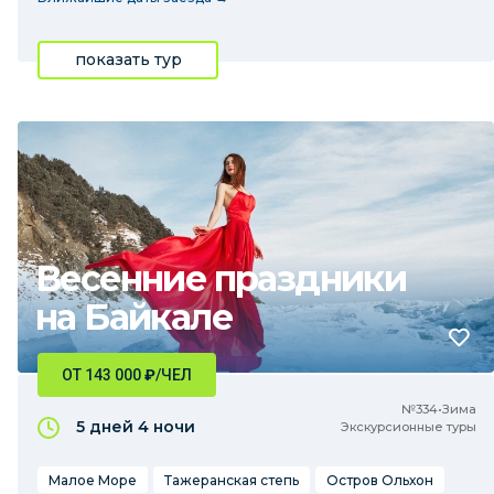
показать тур
Весенние праздники
на Байкале
ОТ 143 000
₽
/ЧЕЛ
№334•Зима
5 дней
4 ночи
Экскурсионные туры
Малое Море
Тажеранская степь
Остров Ольхон