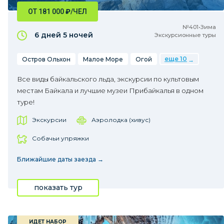
ОТ 181 000
₽
/ЧЕЛ
№401•Зима
6 дней
5 ночей
Экскурсионные туры
еще 10
Остров Ольхон
Малое Море
Огой
Все виды байкальского льда, экскурсии по культовым
местам Байкала и лучшие музеи Прибайкалья в одном
туре!
Экскурсии
Аэролодка (хивус)
Собачьи упряжки
Ближайшие даты заезда →
показать тур
ИДЕТ НАБОР