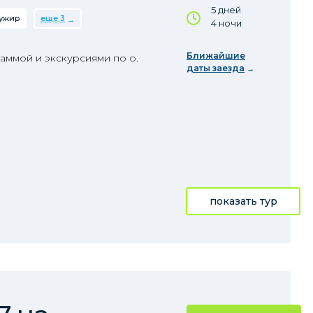
5 дней
ужир
еще 3
4 ночи
Ближайшие
аммой и экскурсиями по о.
даты заезда
показать тур