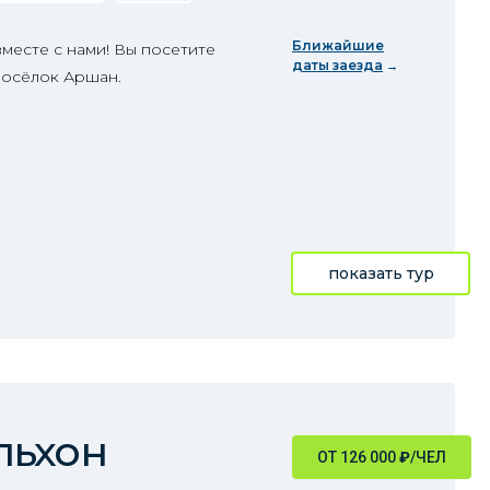
Ближайшие
месте с нами! Вы посетите
даты заезда
 посёлок Аршан.
показать тур
льхон
ОТ 126 000
₽
/ЧЕЛ