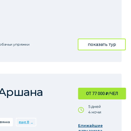
показать тур
обачьи упряжки
 Аршана
ОТ 77 000
₽
/ЧЕЛ
5 дней
4 ночи
вянка
еще 8
Ближайшие
даты заезда