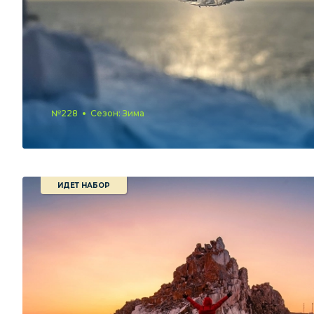
№228
Сезон: Зима
ИДЕТ НАБОР