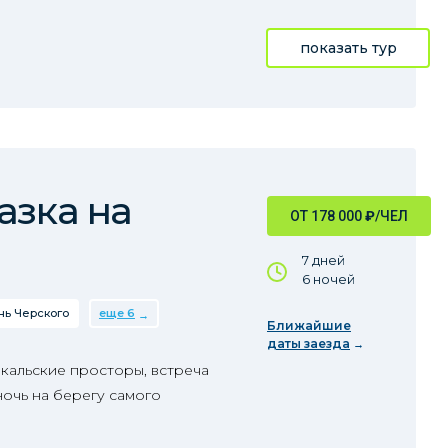
показать тур
азка на
ОТ 178 000
₽
/ЧЕЛ
7 дней
6 ночей
нь Черского
еще 6
Ближайшие
даты заезда
кальские просторы, встреча
очь на берегу самого