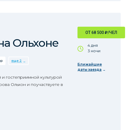
ОТ 68 500
₽
/ЧЕЛ
на Ольхоне
4 дня
3 ночи
ир
еще 2
Ближайшие
даты заезда
й и гостеприимной культурой
рова Ольхон и поучаствуете в