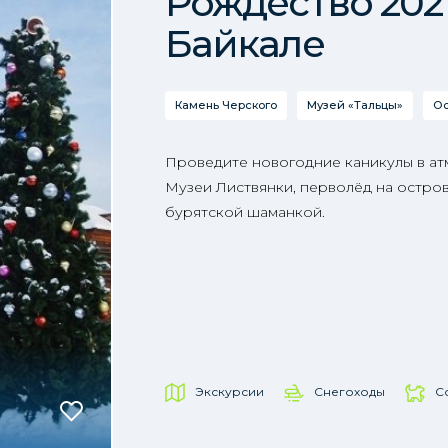
Рождество 202
Байкале
Камень Черского
Музей «Тальцы»
Ос
Проведите новогодние каникулы в ат
Музеи Листвянки, перволёд на остров
бурятской шаманкой.
Экскурсии
Снегоходы
С