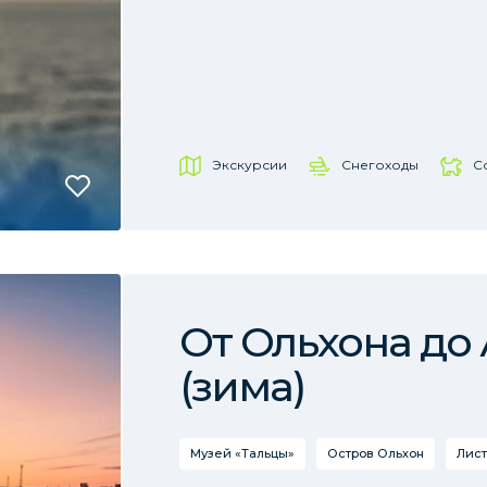
Экскурсии
Снегоходы
С
От Ольхона до
(зима)
Музей «Тальцы»
Остров Ольхон
Лист