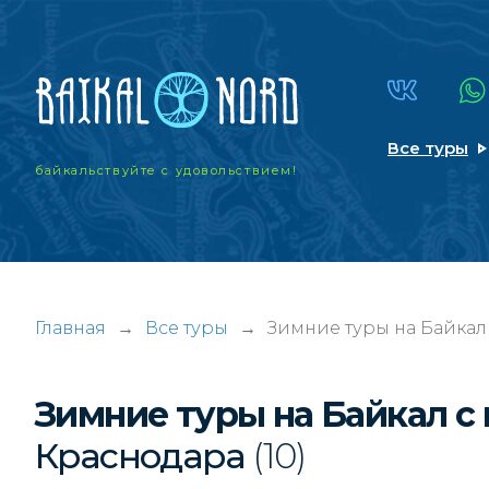
Все туры
байкальствуйте
с удовольствием!
Главная
→
Все туры
→
Зимние туры на Байкал
Зимние туры на Байкал с
Краснодара
(10)