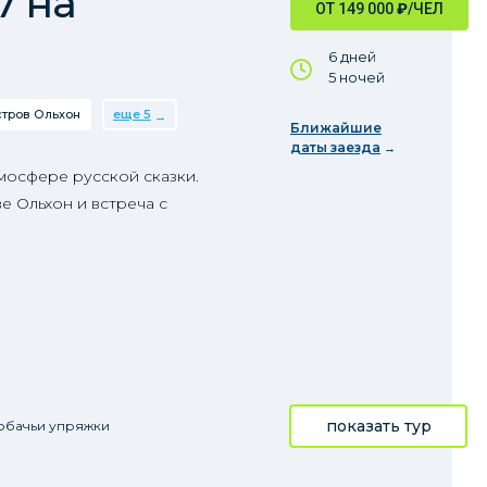
7 на
ОТ 149 000
₽
/ЧЕЛ
6 дней
5 ночей
тров Ольхон
еще 5
Ближайшие
даты заезда
мосфере русской сказки.
е Ольхон и встреча с
показать тур
обачьи упряжки