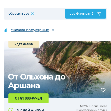
сбросить все
все фильтры (2)
сначала популярные
ИДЕТ НАБОР
От Ольхона до
Аршана
ОТ 81 000
₽
/ЧЕЛ
№292•Весна, Лето
5 дней
4 ночи
Экскурсионные туры