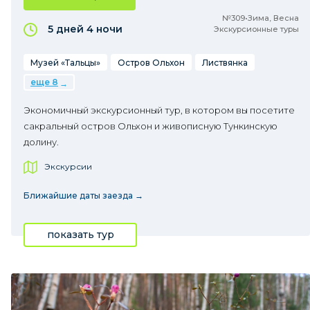
№309•Зима, Весна
5 дней
4 ночи
Экскурсионные туры
Музей «Тальцы»
Остров Ольхон
Листвянка
еще 8
Экономичный экскурсионный тур, в котором вы посетите
сакральный остров Ольхон и живописную Тункинскую
долину.
Экскурсии
Ближайшие даты заезда →
показать тур