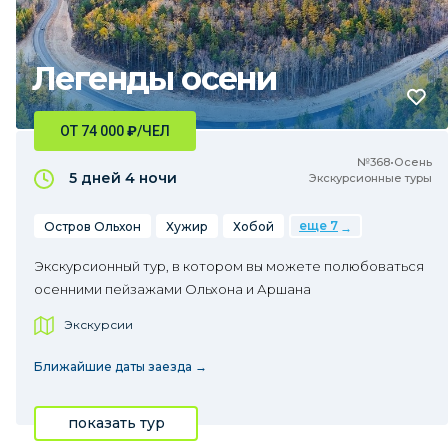
Легенды осени
ОТ 74 000
₽
/ЧЕЛ
№368•Осень
5 дней
4 ночи
Экскурсионные туры
еще 7
Остров Ольхон
Хужир
Хобой
Экскурсионный тур, в котором вы можете полюбоваться
осенними пейзажами Ольхона и Аршана
Экскурсии
Ближайшие даты заезда →
показать тур