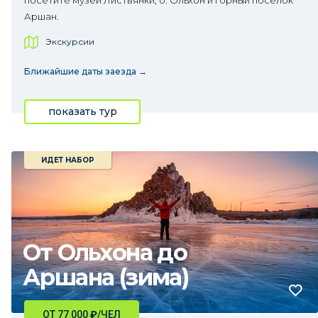
посетите музеи Листвянки, о. Ольхон и горный посёлок
Аршан.
Экскурсии
Ближайшие даты заезда →
показать тур
ИДЕТ НАБОР
От Ольхона до
Аршана (зима)
ОТ 77 000
₽
/ЧЕЛ