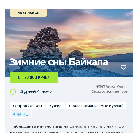
ИДЕТ НАБОР
Зимние сны Байкала
ОТ 70 000
₽
/ЧЕЛ
№397•Зима, Осень
5 дней
4 ночи
Экскурсионные туры
Остров Ольхон
Хужир
Скала Шаманка (мыс Бурхан)
еще 9
Наблюдайте начало зимы на Байкале вместе с нами! Вы