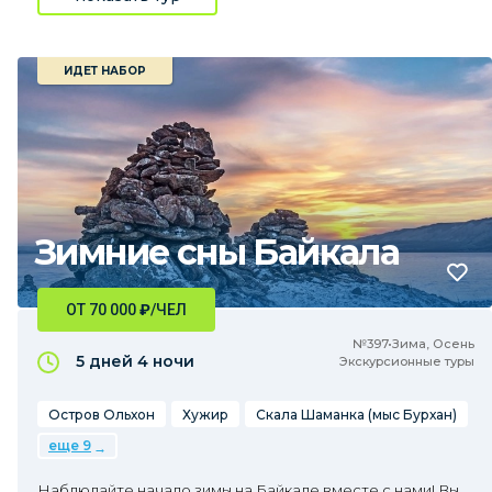
ИДЕТ НАБОР
Зимние сны Байкала
ОТ 70 000
₽
/ЧЕЛ
№397•Зима, Осень
5 дней
4 ночи
Экскурсионные туры
Остров Ольхон
Хужир
Скала Шаманка (мыс Бурхан)
еще 9
Наблюдайте начало зимы на Байкале вместе с нами! Вы