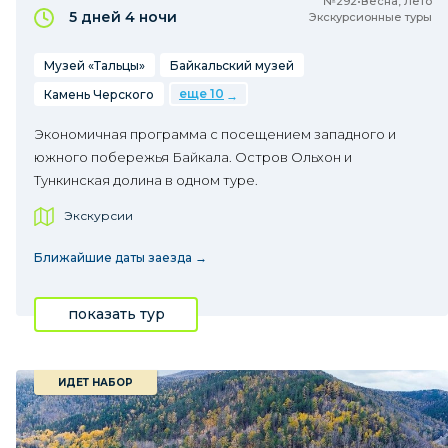
№292•Весна, Лето
5 дней
4 ночи
Экскурсионные туры
Музей «Тальцы»
Байкальский музей
еще 10
Камень Черского
Экономичная программа с посещением западного и
южного побережья Байкала. Остров Ольхон и
Тункинская долина в одном туре.
Экскурсии
Ближайшие даты заезда →
показать тур
ИДЕТ НАБОР