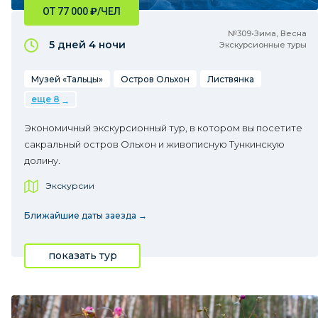
ОТ 77 000
₽
/ЧЕЛ
№309•Зима, Весна
5 дней
4 ночи
Экскурсионные туры
Музей «Тальцы»
Остров Ольхон
Листвянка
еще 8
Экономичный экскурсионный тур, в котором вы посетите
сакральный остров Ольхон и живописную Тункинскую
долину.
Экскурсии
Ближайшие даты заезда →
показать тур