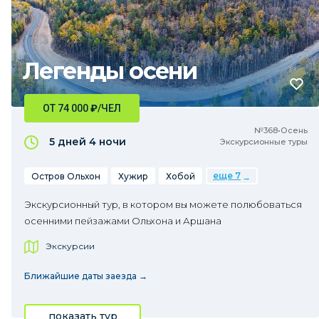
Легенды осени
ОТ 74 000
₽
/ЧЕЛ
№368•Осень
5 дней
4 ночи
Экскурсионные туры
еще 7
Остров Ольхон
Хужир
Хобой
Экскурсионный тур, в котором вы можете полюбоваться
осенними пейзажами Ольхона и Аршана
Экскурсии
Ближайшие даты заезда →
показать тур