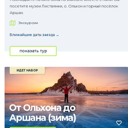
посетите музеи Листвянки, о. Ольхон и горный посёлок
Аршан.
Экскурсии
Ближайшие даты заезда →
показать тур
ИДЕТ НАБОР
От Ольхона до
Аршана (зима)