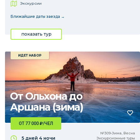
Экскурсии
Ближайшие даты заезда →
показать тур
ИДЕТ НАБОР
От Ольхона до
Аршана (зима)
ОТ 77 000
₽
/ЧЕЛ
№309•Зима, Весна
5 дней
4 ночи
Экскурсионные туры