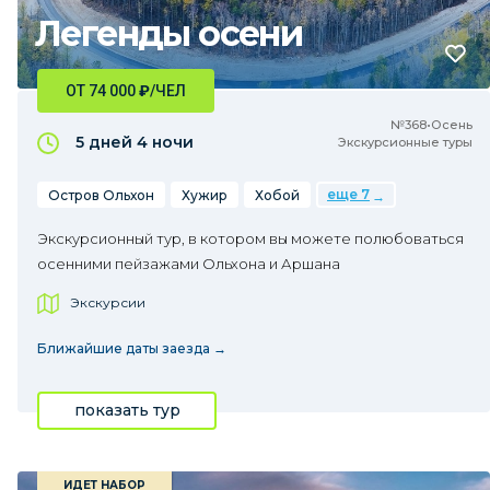
Легенды осени
ОТ 74 000
₽
/ЧЕЛ
№368•Осень
5 дней
4 ночи
Экскурсионные туры
еще 7
Остров Ольхон
Хужир
Хобой
Экскурсионный тур, в котором вы можете полюбоваться
осенними пейзажами Ольхона и Аршана
Экскурсии
Ближайшие даты заезда →
показать тур
ИДЕТ НАБОР