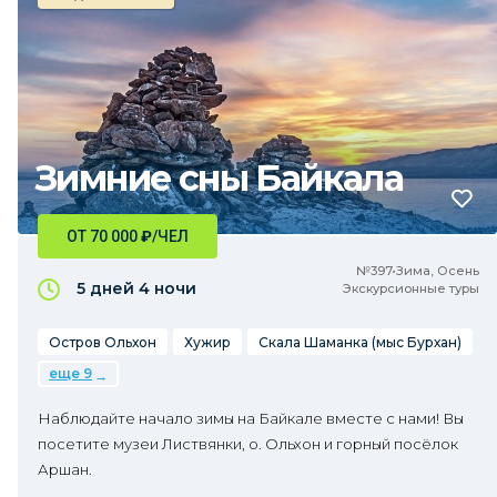
Зимние сны Байкала
ОТ 70 000
₽
/ЧЕЛ
№397•Зима, Осень
5 дней
4 ночи
Экскурсионные туры
Остров Ольхон
Хужир
Скала Шаманка (мыс Бурхан)
еще 9
Наблюдайте начало зимы на Байкале вместе с нами! Вы
посетите музеи Листвянки, о. Ольхон и горный посёлок
Аршан.