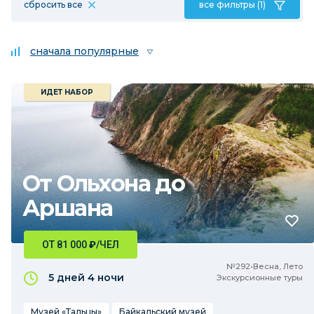
сбросить все
все фильтры (1)
сначала популярные
ИДЕТ НАБОР
От Ольхона до
Аршана
ОТ 81 000
₽
/ЧЕЛ
№292•Весна, Лето
5 дней
4 ночи
Экскурсионные туры
Музей «Тальцы»
Байкальский музей