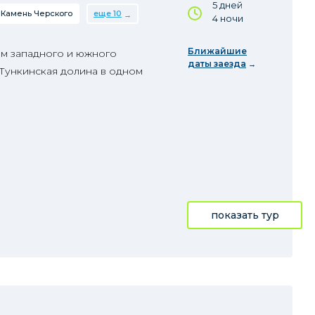
5 дней
Камень Черского
еще 10
4 ночи
Ближайшие
м западного и южного
даты заезда
 Тункинская долина в одном
показать тур