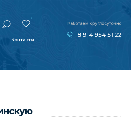
0
Работаем круглосуточно
8 914 954 51 22
н
Контакты
кинскую