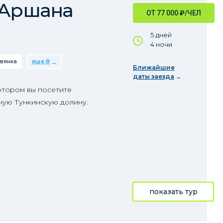
 Аршана
ОТ 77 000
₽
/ЧЕЛ
5 дней
4 ночи
вянка
еще 8
Ближайшие
даты заезда
отором вы посетите
ную Тункинскую долину.
показать тур