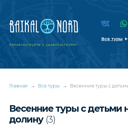
Все туры
байкальствуйте
с удовольствием!
Главная
→
Все туры
→
Весенние туры с детьм
Весенние туры с детьми 
долину
(3)