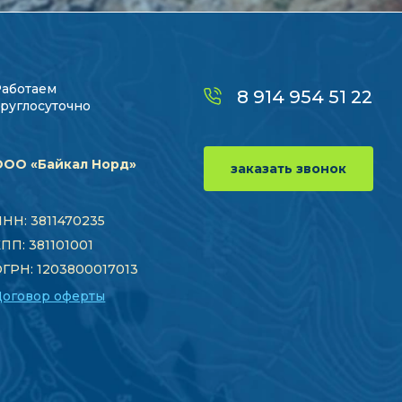
Работаем
8 914 954 51 22
руглосуточно
ООО «Байкал Норд»
заказать звонок
НН: 3811470235
ПП: 381101001
ГРН: 1203800017013
Договор оферты