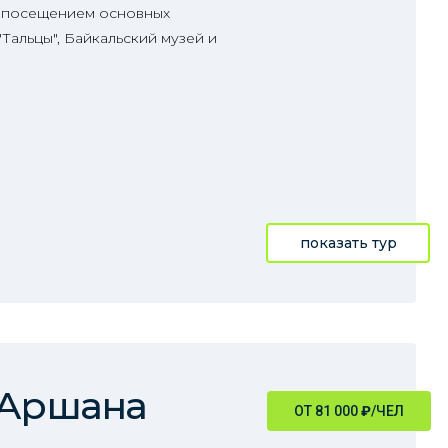
с посещением основных
Тальцы", Байкальский музей и
показать тур
 Аршана
ОТ 81 000
₽
/ЧЕЛ