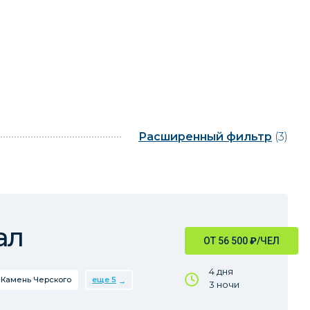
Расширенный фильтр
(3)
ал
ОТ 56 500
₽
/ЧЕЛ
4 дня
Камень Черского
еще 5
3 ночи