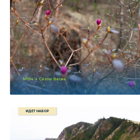
№194
Сезон: Весна
ИДЕТ НАБОР