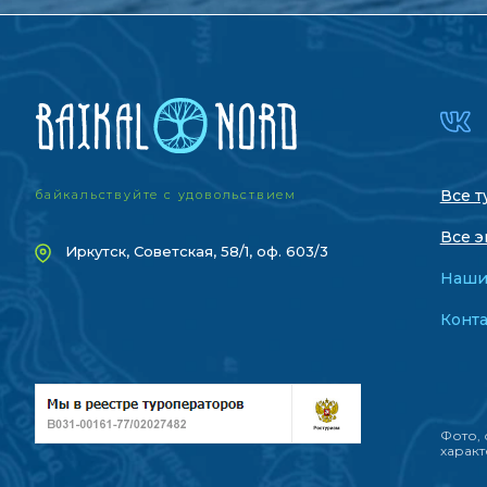
Все т
байкальствуйте с удовольствием
Все э
Иркутск, Советская, 58/1, оф. 603/3
Наши
Конт
Фото, 
характ