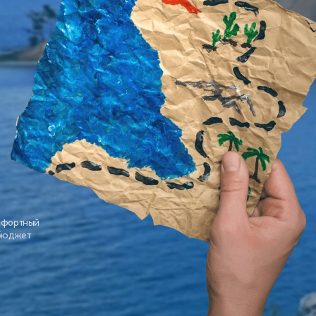
мфортный
 бюджет