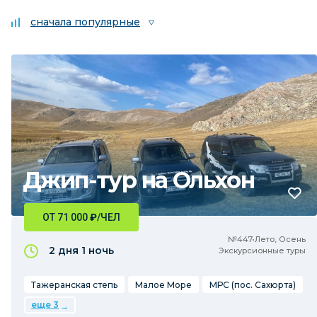
сначала популярные
Джип-тур на Ольхон
ОТ 71 000
₽
/ЧЕЛ
№447•Лето, Осень
2 дня
1 ночь
Экскурсионные туры
Тажеранская степь
Малое Море
МРС (пос. Сахюрта)
еще 3