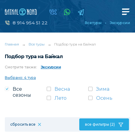
8 914 954 51 22
Все туры
Экскурсии
Главная
→
Все туры
→
Подбор тура на Байкал
Подбор тура на Байкал
Смотрите
также:
Экскурсии
Выбрано: 4 тура
Все
Весна
Зима
сезоны
Лето
Осень
сбросить все
все фильтры (2)