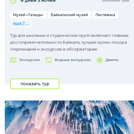
6 дней
5 ночей
Школьные туры
Музей «Тальцы»
Байкальский музей
Листвянка
еще 7
Тур для школьных и студенческих групп включает главные
достопримечательности Байкала, лучшие музеи, поход в
Нерпинарий и экскурсию в обсерваторию
Экскурсии
Водные экскурсии
Джипы
показать тур