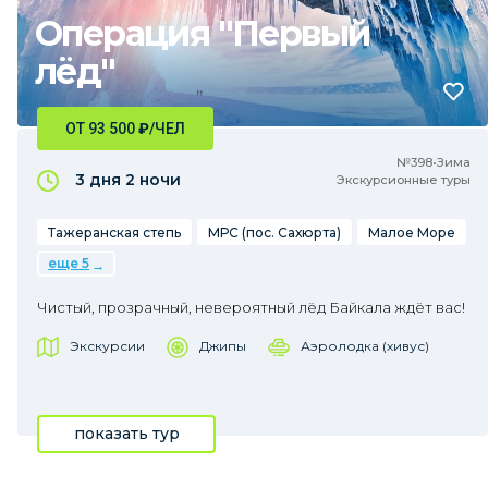
Операция "Первый
лёд"
ОТ 93 500
₽
/ЧЕЛ
№398•Зима
3 дня
2 ночи
Экскурсионные туры
Тажеранская степь
МРС (пос. Сахюрта)
Малое Море
еще 5
Чистый, прозрачный, невероятный лёд Байкала ждёт вас!
Экскурсии
Джипы
Аэролодка (хивус)
показать тур