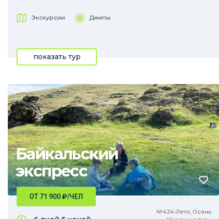
Экскурсии
Джипы
показать тур
Байкальский
экспресс
ОТ 71 900
₽
/ЧЕЛ
№424•Лето, Осень