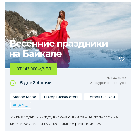
Весенние праздники
на Байкале
ОТ 143 000
₽
/ЧЕЛ
№334•Зима
5 дней
4 ночи
Экскурсионные туры
Малое Море
Тажеранская степь
Остров Ольхон
еще 9
Индивидуальный тур, включающий самые популярные
места Байкала и лучшие зимние развлечения.