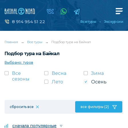
8 914 954 51 22
Все туры
Экскурсии
Главная
→
Все туры
→
Подбор тура на Байкал
Подбор тура на Байкал
Выбрано: туров
Все
Весна
Зима
сезоны
Лето
Осень
сбросить все
все фильтры (2)
сначала популярные