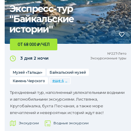
Экспресс-тур
"Байкальские
истории"
ОТ 68 000
₽
/ЧЕЛ
№227•Лето
3 дня
2 ночи
Экскурсионные туры
Музей «Тальцы»
Байкальский музей
еще 4
Камень Черского
Трехдневный тур, наполненный увлекательными водными
и автомобильными экскурсиями. Листвянка,
Кругобайкалка, бухта Песчаная, а также море
впечатлений и невероятных историй ждут вас!
Экскурсии
Водные экскурсии