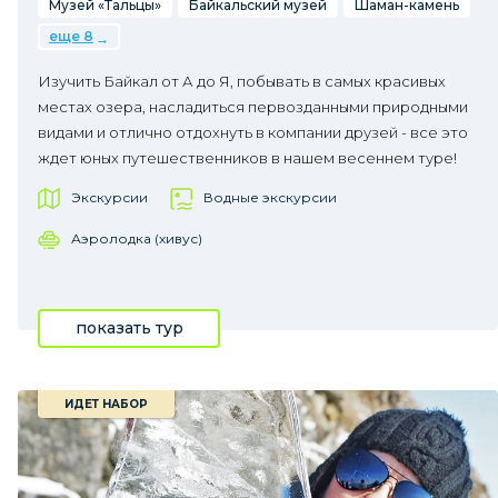
Музей «Тальцы»
Байкальский музей
Шаман-камень
еще 8
Изучить Байкал от А до Я, побывать в самых красивых
местах озера, насладиться первозданными природными
видами и отлично отдохнуть в компании друзей - все это
ждет юных путешественников в нашем весеннем туре!
Экскурсии
Водные экскурсии
Аэролодка (хивус)
показать тур
ИДЕТ НАБОР