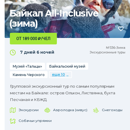
Байкал All-Inclusive
(зима)
ОТ 189 000
₽
/ЧЕЛ
№336•Зима
7 дней
6 ночей
Экскурсионные туры
Музей «Тальцы»
Байкальский музей
еще 10
Камень Черского
Групповой экскурсионный тур по самым популярным
местам на Байкале: остров Ольхон, Листвянка, бухта
Песчаная и КБЖД.
Экскурсии
Аэролодка (хивус)
Снегоходы
Собачьи упряжки