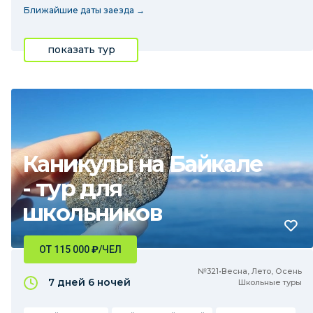
Ближайшие даты заезда →
показать тур
Каникулы на Байкале
- тур для
школьников
ОТ 115 000
₽
/ЧЕЛ
№321•Весна, Лето, Осень
7 дней
6 ночей
Школьные туры