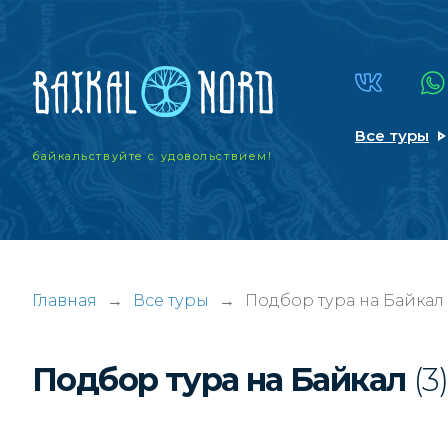
Все туры
байкальствуйте
с удовольствием!
Главная
→
Все туры
→
Подбор тура на Байкал
Подбор тура на Байкал
(3)