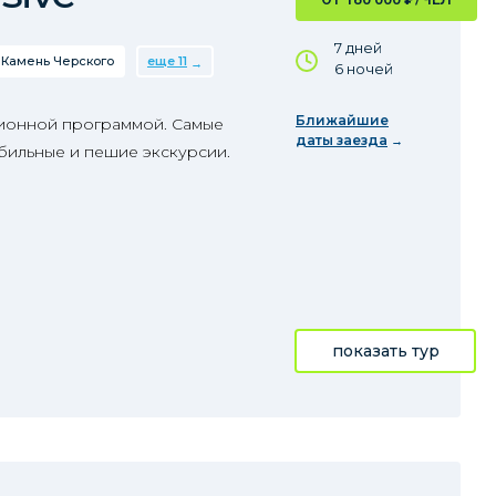
7 дней
Камень Черского
еще 11
6 ночей
Ближайшие
сионной программой. Самые
даты заезда
бильные и пешие экскурсии.
показать тур