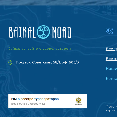
Все т
байкальствуйте с удовольствием
Все э
Иркутск, Советская, 58/1, оф. 603/3
Наши
Конт
Фото, 
характ