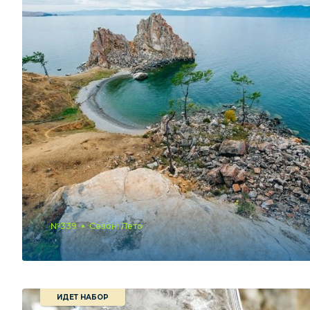
№339
Сезон: Лето
ИДЕТ НАБОР