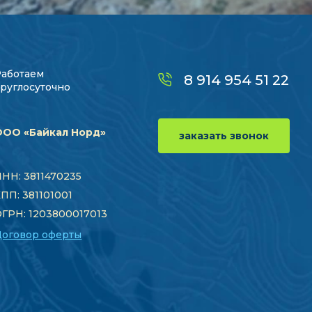
Работаем
8 914 954 51 22
руглосуточно
ООО «Байкал Норд»
заказать звонок
НН: 3811470235
ПП: 381101001
ГРН: 1203800017013
Договор оферты