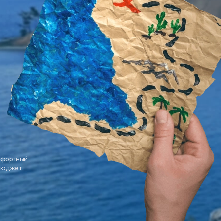
мфортный
 бюджет