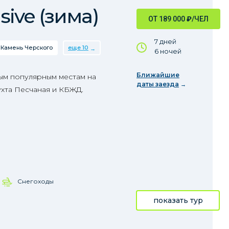
sive (зима)
ОТ 189 000
₽
/ЧЕЛ
7 дней
Камень Черского
еще 10
6 ночей
Ближайшие
ым популярным местам на
даты заезда
ухта Песчаная и КБЖД.
Снегоходы
показать тур