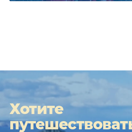
Хотите
путешествоват