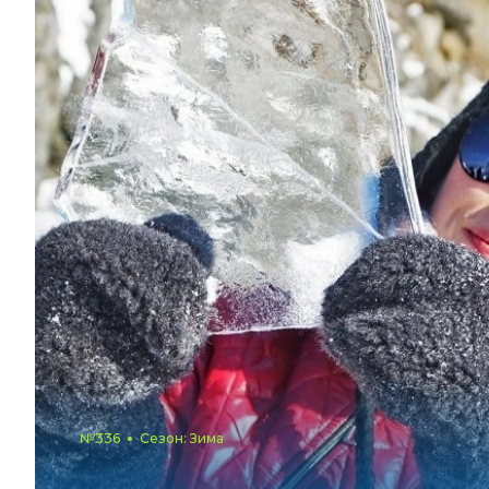
№336
Сезон: Зима