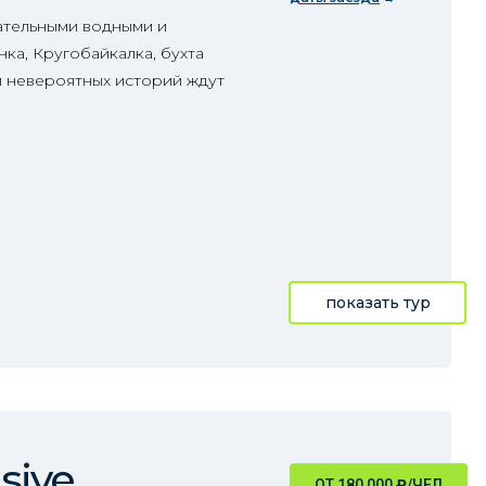
ательными водными и
ка, Кругобайкалка, бухта
и невероятных историй ждут
показать тур
sive
ОТ 180 000
₽
/ЧЕЛ