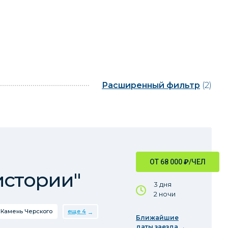
Расширенный фильтр
(2)
ОТ 68 000
₽
/ЧЕЛ
истории"
3 дня
2 ночи
Камень Черского
еще 4
Ближайшие
даты заезда