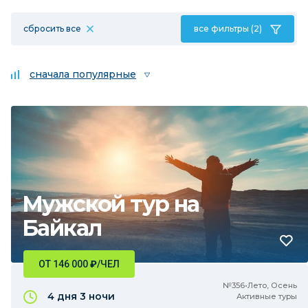
сбросить все
все фильтры (2)
сначала популярные
Мужской тур на
Байкал
ОТ 146 000
₽
/ЧЕЛ
№356•Лето, Осень
4 дня
3 ночи
Активные туры