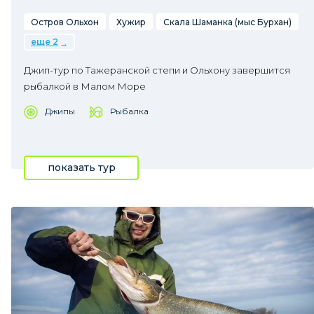
Остров Ольхон
Хужир
Скала Шаманка (мыс Бурхан)
еще 2
Джип-тур по Тажеранской степи и Ольхону завершится
рыбалкой в Малом Море
Джипы
Рыбалка
показать тур