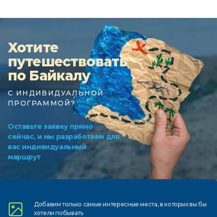
Хотите
путешествовать
по Байкалу
С ИНДИВИДУАЛЬНОЙ
ПРОГРАММОЙ?
Оставьте заявку прямо
сейчас, и мы разработаем для
вас индивидуальный
маршрут
Добавим только самые
интересные места, в которых
вы бы
хотели побывать