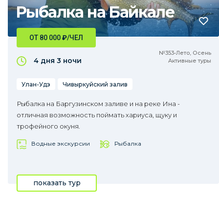
Рыбалка на Байкале
ОТ 80 000
₽
/ЧЕЛ
№353•Лето, Осень
4 дня
3 ночи
Активные туры
Улан-Удэ
Чивыркуйский залив
Рыбалка на Баргузинском заливе и на реке Ина -
отличная возможность поймать хариуса, щуку и
трофейного окуня.
Водные экскурсии
Рыбалка
показать тур