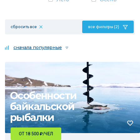
сбросить все
все фильтры (2)
сначала популярные
Особенности
байкальской
рыбалки
ОТ 18 500
₽
/ЧЕЛ