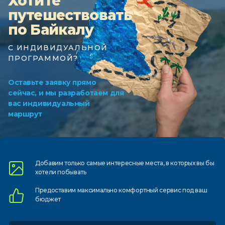
Хотите
путешествовать
по Байкалу
С ИНДИВИДУАЛЬНОЙ
ПРОГРАММОЙ?
Оставьте заявку прямо
сейчас, и мы разработаем для
вас индивидуальный
маршрут
Добавим только самые
интересные места, в которых
вы бы
хотели побывать
Предоставим
максимально комфортный
сервис под ваш
бюджет