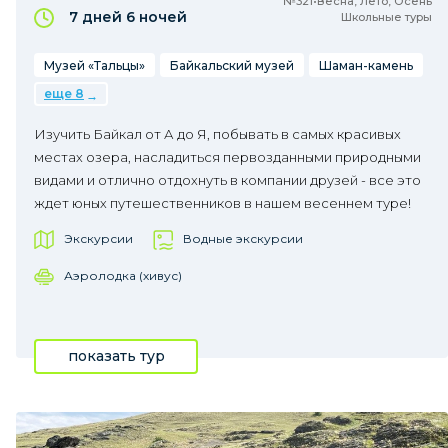
№321•Весна, Лето, Осень
7 дней
6 ночей
Школьные туры
Музей «Тальцы»
Байкальский музей
Шаман-камень
еще 8
Изучить Байкал от А до Я, побывать в самых красивых
местах озера, насладиться первозданными природными
видами и отлично отдохнуть в компании друзей - все это
ждет юных путешественников в нашем весеннем туре!
Экскурсии
Водные экскурсии
Аэролодка (хивус)
показать тур