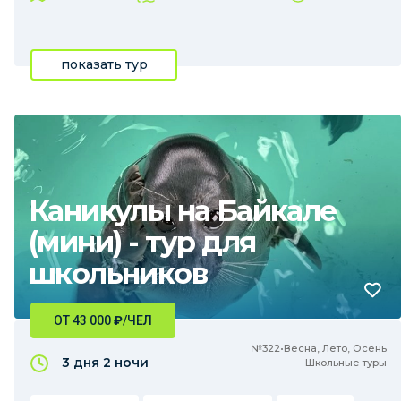
показать тур
Каникулы на Байкале
(мини) - тур для
школьников
ОТ 43 000
₽
/ЧЕЛ
№322•Весна, Лето, Осень
3 дня
2 ночи
Школьные туры