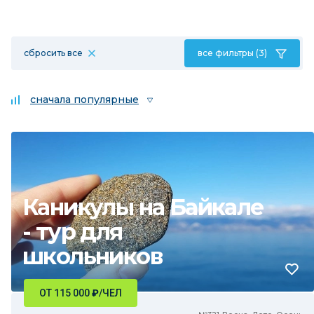
сбросить все
все фильтры (3)
сначала популярные
Каникулы на Байкале
- тур для
школьников
ОТ 115 000
₽
/ЧЕЛ