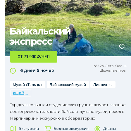
Байкальский
экспресс
ОТ 71 900
₽
/ЧЕЛ
№424•Лето, Осень
6 дней
5 ночей
Школьные туры
Музей «Тальцы»
Байкальский музей
Листвянка
еще 7
Тур для школьных и студенческих групп включает главные
достопримечательности Байкала, лучшие музеи, поход в
Нерпинарий и экскурсию в обсерваторию
Экскурсии
Водные экскурсии
Джипы