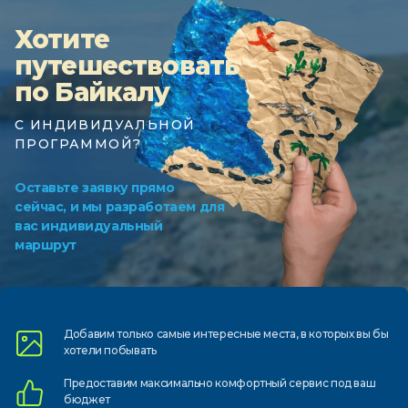
Хотите
путешествовать
по Байкалу
С ИНДИВИДУАЛЬНОЙ
ПРОГРАММОЙ?
Оставьте заявку прямо
сейчас, и мы разработаем для
вас индивидуальный
маршрут
Добавим только самые
интересные места, в которых
вы бы
хотели побывать
Предоставим
максимально комфортный
сервис под ваш
бюджет