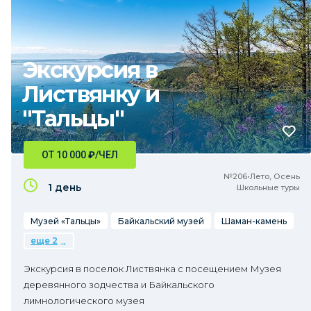
Экскурсия в
Листвянку и
"Тальцы"
ОТ 10 000
₽
/ЧЕЛ
№206•Лето, Осень
1 день
Школьные туры
Музей «Тальцы»
Байкальский музей
Шаман-камень
еще 2
Экскурсия в поселок Листвянка с посещением Музея
деревянного зодчества и Байкальского
лимнологического музея