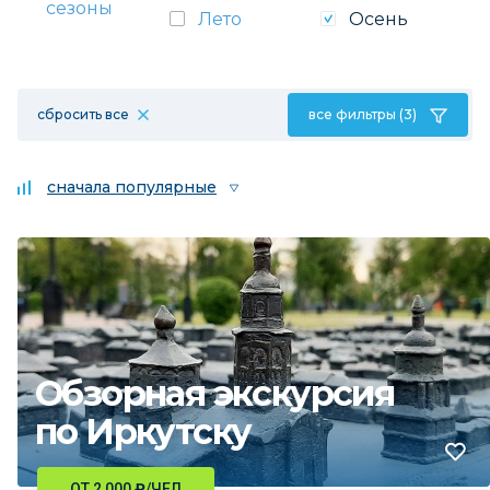
сезоны
Лето
Осень
сбросить все
все фильтры (3)
сначала популярные
Обзорная экскурсия
по Иркутску
ОТ 2 000
₽
/ЧЕЛ