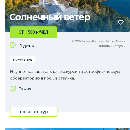
Солнечный ветер
ОТ 1 500
₽
/ЧЕЛ
№379•Зима, Весна, Лето, Осень
1 день
Школьные туры
Листвянка
Научно-познавательная экскурсия в астрофизическую
обсерваторию в пос. Листвянка.
Пешие
показать тур