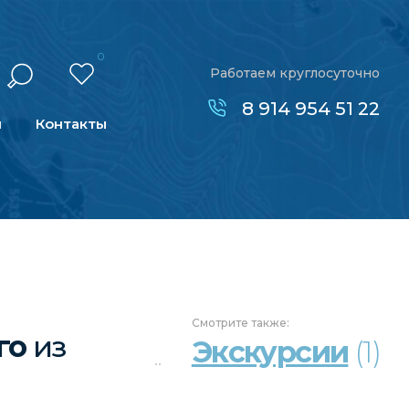
0
Работаем круглосуточно
8 914 954 51 22
н
Контакты
Смотрите
также:
ого
из
Экскурсии
(1)