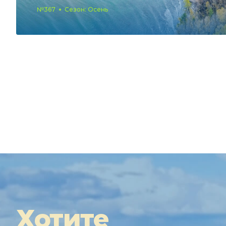
№367
Сезон: Осень
Хотите