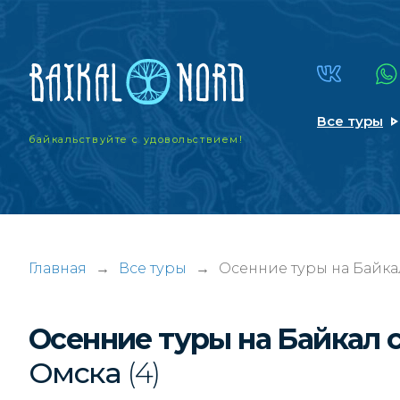
Все туры
байкальствуйте
с удовольствием!
Главная
→
Все туры
→
Осенние туры на Байка
Осенние туры на Байкал 
Омска
(4)