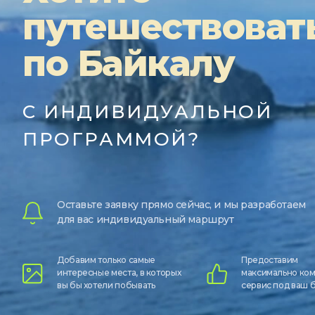
путешествоват
по Байкалу
С ИНДИВИДУАЛЬНОЙ
ПРОГРАММОЙ?
Оставьте заявку прямо сейчас, и мы разработаем
для вас индивидуальный маршрут
Добавим только самые
Предоставим
интересные места, в которых
максимально ко
вы бы хотели побывать
сервис под ваш