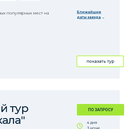
Ближайшие
ых популярных мест на
даты заезда
показать тур
й тур
ПО ЗАПРОСУ
кала"
4 дня
3 ночи