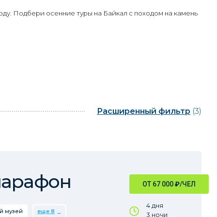
оду. Подбери осенние туры на Байкал с походом на камень
Расширенный фильтр
(3)
марафон
ОТ 67 000
₽
/ЧЕЛ
4 дня
й музей
еще 8
3 ночи