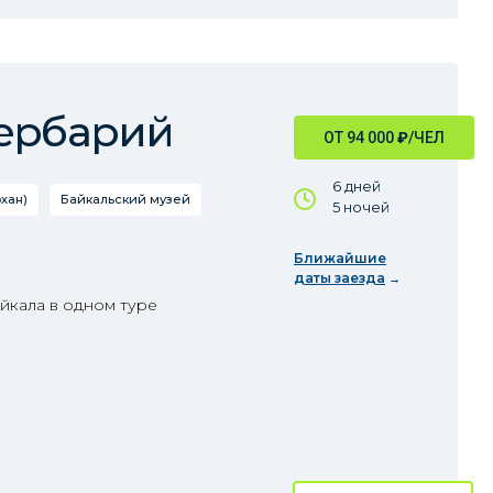
гербарий
ОТ 94 000
₽
/ЧЕЛ
6 дней
хан)
Байкальский музей
5 ночей
Ближайшие
даты заезда
йкала в одном туре