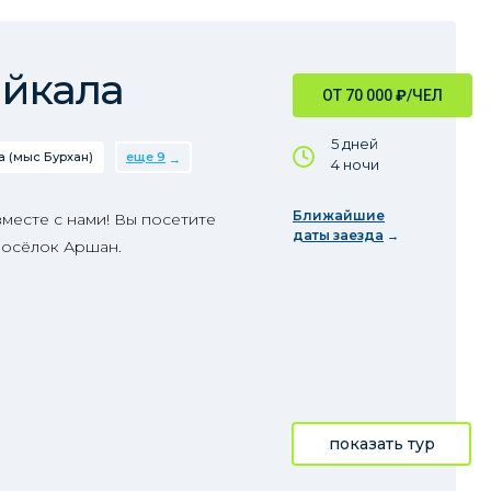
айкала
ОТ 70 000
₽
/ЧЕЛ
5 дней
 (мыс Бурхан)
еще 9
4 ночи
Ближайшие
месте с нами! Вы посетите
даты заезда
 посёлок Аршан.
показать тур