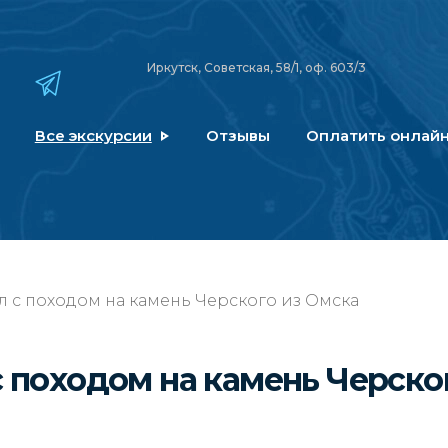
Иркутск, Советская, 58/1, оф. 603/3
Все экскурсии
Отзывы
Оплатить онлай
л с походом на камень Черского из Омска
с походом на камень Черск