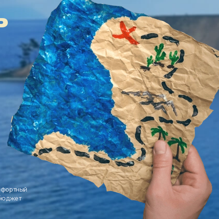
ь
мфортный
 бюджет