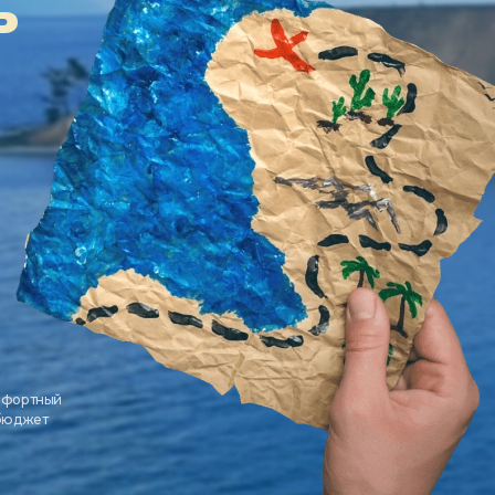
ь
мфортный
 бюджет