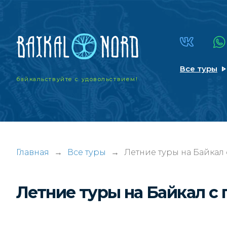
Все туры
байкальствуйте
с удовольствием!
Главная
→
Все туры
→
Летние туры на Байкал
Летние туры на Байкал с