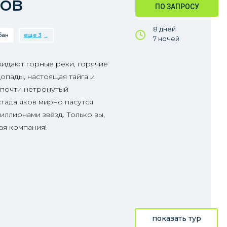
нов
ПО ЗАПРОСУ
8 дней
бан
еще 3
7 ночей
жидают горные реки, горячие
допады, настоящая тайга и
 почти нетронутый
стада яков мирно пасутся
иллионами звёзд. Только вы,
ая компания!
показать тур