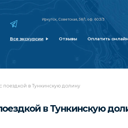
Иркутск, Советская, 58/1, оф. 603/3
Все экскурсии
Отзывы
Оплатить онлай
 с поездкой в Тункинскую долину
 поездкой в Тункинскую до