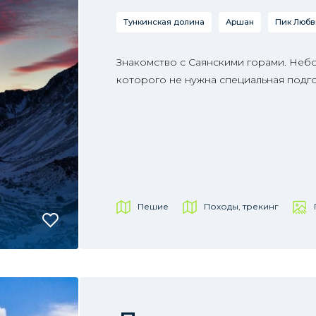
Тункинская долина
Аршан
Пик Любв
Знакомство с Саянскими горами. Неб
которого не нужна специальная подго
Пешие
Походы, трекинг