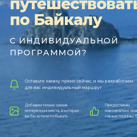
путешествоват
по Байкалу
С ИНДИВИДУАЛЬНОЙ
ПРОГРАММОЙ?
Оставьте заявку прямо сейчас, и мы разработаем
для вас индивидуальный маршрут
Добавим только самые
Предоставим
интересные места, в которых
максимально ко
вы бы хотели побывать
сервис под ваш