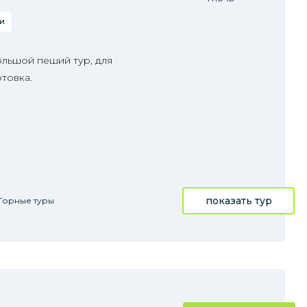
и
ольшой пеший тур, для
товка.
показать тур
Горные туры