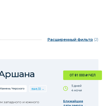
Расширенный фильтр
(2)
 Аршана
ОТ 81 000
₽
/ЧЕЛ
5 дней
Камень Черского
еще 10
4 ночи
Ближайшие
м западного и южного
даты заезда