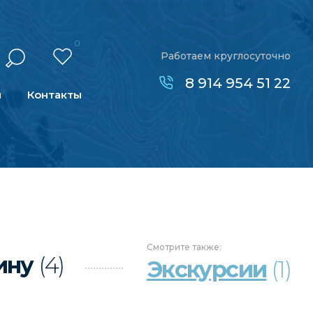
0
Работаем круглосуточно
8 914 954 51 22
н
Контакты
Смотрите
также:
лину
(4)
Экскурсии
(1)