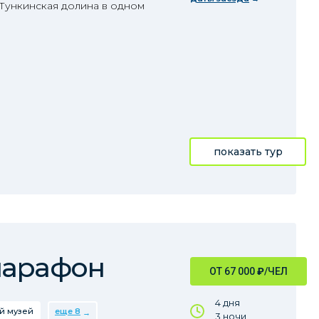
 Тункинская долина в одном
показать тур
марафон
ОТ 67 000
₽
/ЧЕЛ
4 дня
й музей
еще 8
3 ночи