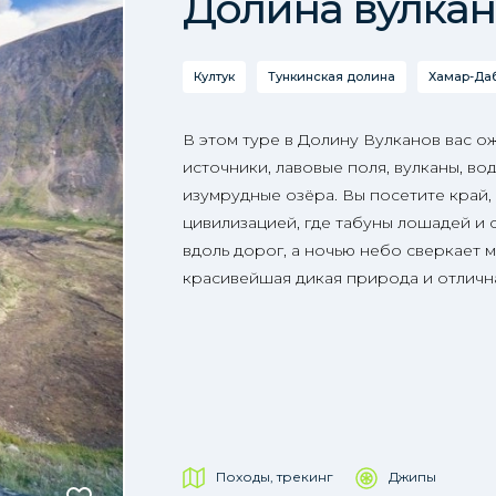
Долина вулка
Култук
Тункинская долина
Хамар-Да
В этом туре в Долину Вулканов вас о
источники, лавовые поля, вулканы, во
изумрудные озёра. Вы посетите край,
цивилизацией, где табуны лошадей и 
вдоль дорог, а ночью небо сверкает м
красивейшая дикая природа и отличн
Походы, трекинг
Джипы