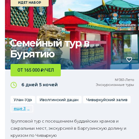
ИДЕТ НАБОР
Семейный тур в
Бурятию
ОТ 165 000
₽
/ЧЕЛ
№361•Лето
6 дней
5 ночей
Экскурсионные туры
Улан-Удэ
Иволгинский дацан
Чивыркуйский залив
еще 3
Групповой тур с посещением буддийских храмов и
сакральных мест, экскурсией в Баргузинскую долину и
круизом по Чивыркую