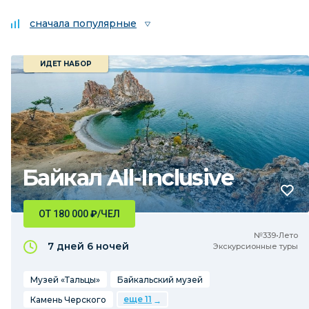
сначала популярные
ИДЕТ НАБОР
Байкал All-Inclusive
ОТ 180 000
₽
/ЧЕЛ
№339•Лето
7 дней
6 ночей
Экскурсионные туры
Музей «Тальцы»
Байкальский музей
еще 11
Камень Черского