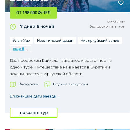
ОТ 198 000
₽
/ЧЕЛ
№363•Лето
7 дней
6 ночей
Экскурсионные туры
Улан-Удэ
Иволгинский дацан
Чивыркуйский залив
еще 8
Два побережья Байкала - западное и восточное - в
одном туре. Путешествие начинается в Бурятии и
заканчивается в Иркутской области
Экскурсии
Водные экскурсии
Ближайшие даты заезда →
показать тур