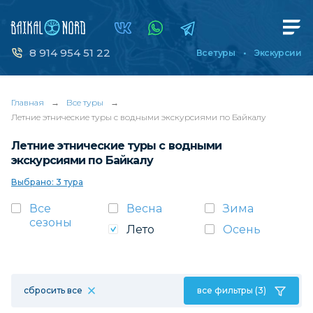
8 914 954 51 22
Все туры
Экскурсии
Главная
→
Все туры
→
Летние этнические туры с водными экскурсиями по Байкалу
Летние этнические туры с водными
экскурсиями по Байкалу
Выбрано: 3 тура
Все
Весна
Зима
сезоны
Лето
Осень
сбросить все
все фильтры (3)