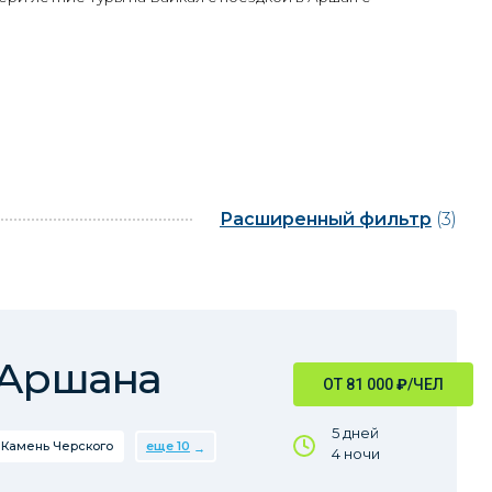
Расширенный фильтр
(3)
 Аршана
ОТ 81 000
₽
/ЧЕЛ
5 дней
Камень Черского
еще 10
4 ночи