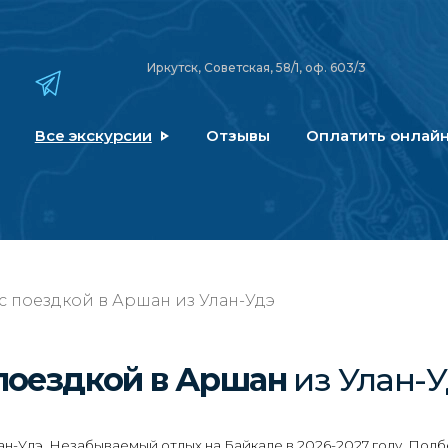
Иркутск, Советская, 58/1, оф. 603/3
Все экскурсии
Отзывы
Оплатить онлай
с поездкой в Аршан из Улан-Удэ
 поездкой в Аршан
из Улан-У
ан-Удэ. Незабываемый отдых на Байкале в 2026-2027 году. Подб