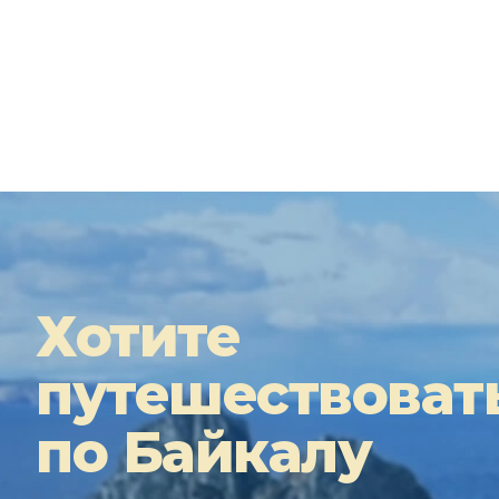
Хотите
путешествоват
по Байкалу