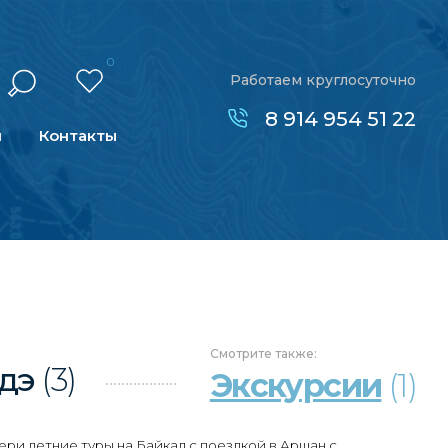
0
Работаем круглосуточно
8 914 954 51 22
н
Контакты
Смотрите
также:
дэ
(3)
Экскурсии
(1)
ери летние туры на Байкал с поездкой в Аршан с