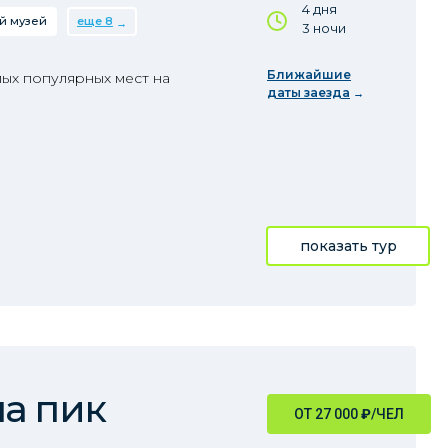
4 дня
й музей
еще 8
3 ночи
Ближайшие
ых популярных мест на
даты заезда
показать тур
а пик
ОТ 27 000
₽
/ЧЕЛ