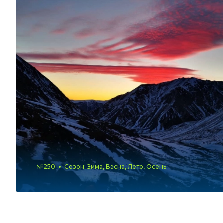
№250
Сезон: Зима, Весна, Лето, Осень