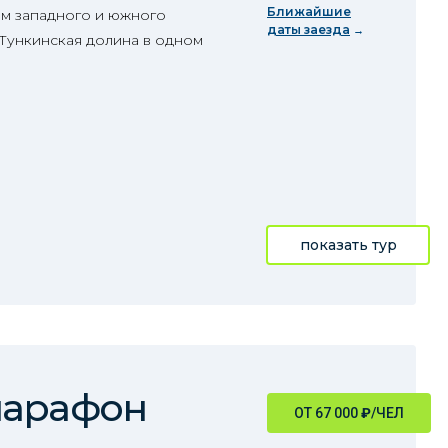
Ближайшие
м западного и южного
даты заезда
 Тункинская долина в одном
показать тур
марафон
ОТ 67 000
₽
/ЧЕЛ