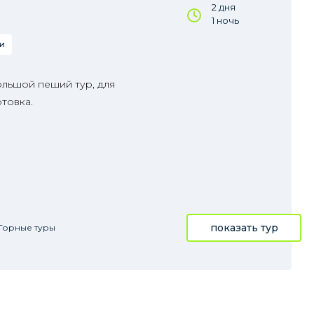
2 дня
1 ночь
и
ольшой пеший тур, для
товка.
показать тур
Горные туры