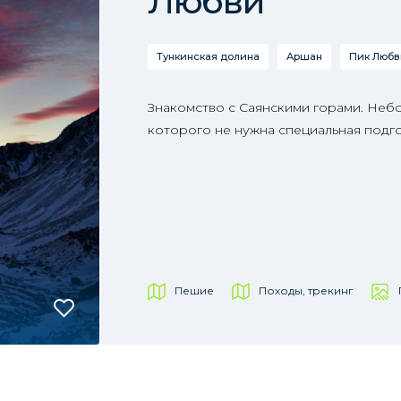
Любви
Тункинская долина
Аршан
Пик Любв
Знакомство с Саянскими горами. Неб
которого не нужна специальная подго
Пешие
Походы, трекинг