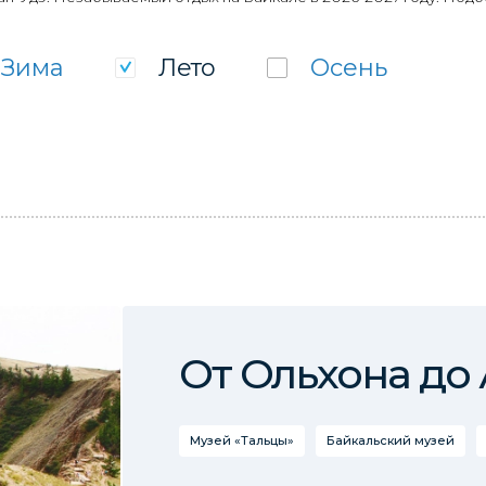
Зима
Лето
Осень
От Ольхона до
Музей «Тальцы»
Байкальский музей