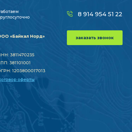
Работаем
8 914 954 51 22
руглосуточно
ООО «Байкал Норд»
заказать звонок
НН: 3811470235
ПП: 381101001
ГРН: 1203800017013
Договор оферты