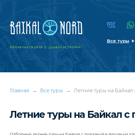
Все туры
байкальствуйте
с удовольствием!
Главная
→
Все туры
→
Летние туры на Байкал 
Летние туры на Байкал с
Отборные летние туры на Байкал с поездкой в Аршан из Ул