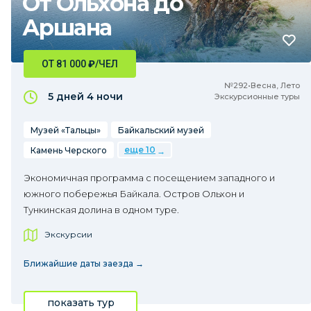
От Ольхона до
Аршана
ОТ 81 000
₽
/ЧЕЛ
№292•Весна, Лето
5 дней
4 ночи
Экскурсионные туры
Музей «Тальцы»
Байкальский музей
еще 10
Камень Черского
Экономичная программа с посещением западного и
южного побережья Байкала. Остров Ольхон и
Тункинская долина в одном туре.
Экскурсии
Ближайшие даты заезда →
показать тур