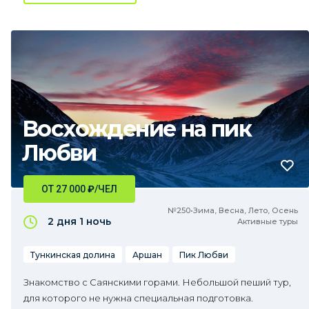
Восхождение на пик
Любви
ОТ 27 000
₽
/ЧЕЛ
№250•Зима, Весна, Лето, Осень
2 дня
1 ночь
Активные туры
Тункинская долина
Аршан
Пик Любви
Знакомство с Саянскими горами. Небольшой пеший тур,
для которого не нужна специальная подготовка.