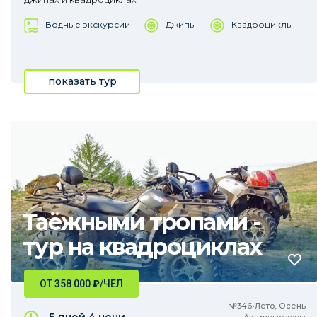
Водные экскурсии
Джипы
Квадроциклы
показать тур
Таёжными тропами -
тур на квадроциклах
ОТ 358 000
₽
/ЧЕЛ
№346•Лето, Осень