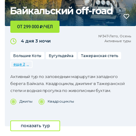
Байкальский off-road
ОТ 299 000
₽
/ЧЕЛ
№347•Лето, Осень
4 дня
3 ночи
Активные туры
Большие Коты
Бугульдейка
Тажеранская степь
еще 2
Активный тур по заповедным маршрутам западного
берега Байкала. Квадроциклы, джипинг в Тажеранской
степи и водная прогулка по живописным бухтам.
Джипы
Квадроциклы
показать тур