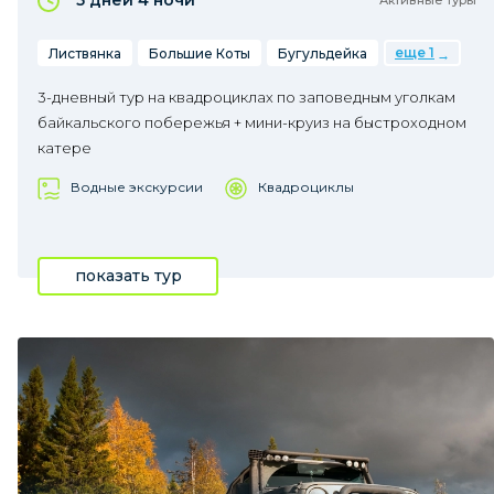
5 дней
4 ночи
Активные туры
еще 1
Листвянка
Большие Коты
Бугульдейка
3-дневный тур на квадроциклах по заповедным уголкам
байкальского побережья + мини-круиз на быстроходном
катере
Водные экскурсии
Квадроциклы
показать тур