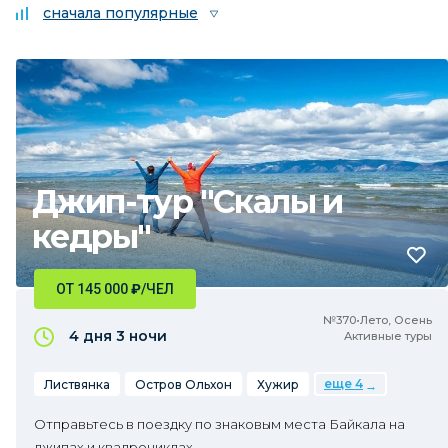
сначала популярные
Джип-тур "Скалы и
кедры"
ОТ 145 000
₽
/ЧЕЛ
№370•Лето, Осень
4 дня
3 ночи
Активные туры
еще 4
Листвянка
Остров Ольхон
Хужир
Отправьтесь в поездку по знаковым места Байкала на
джипах и квадроциклах