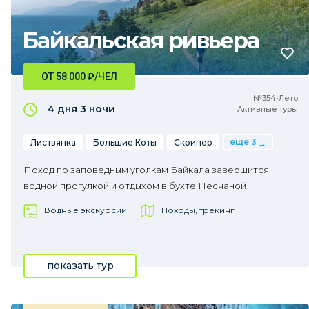
Байкальская ривьера
ОТ 58 000
₽
/ЧЕЛ
№354•Лето
4 дня
3 ночи
Активные туры
еще 3
Листвянка
Большие Коты
Скрипер
Поход по заповедным уголкам Байкала завершится
водной прогулкой и отдыхом в бухте Песчаной
Водные экскурсии
Походы, трекинг
показать тур