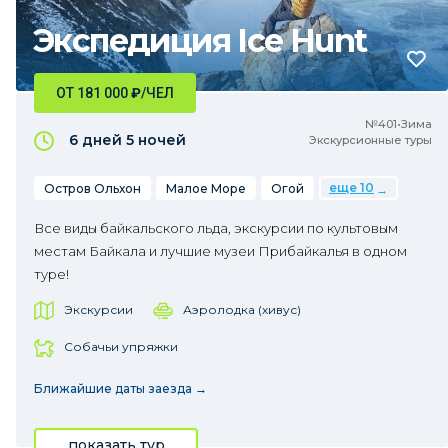
Экспедиция Ice Hunt
ОТ 181 000
₽
/ЧЕЛ
№401•Зима
6 дней
5 ночей
Экскурсионные туры
еще 10
Остров Ольхон
Малое Море
Огой
Все виды байкальского льда, экскурсии по культовым
местам Байкала и лучшие музеи Прибайкалья в одном
туре!
Экскурсии
Аэролодка (хивус)
Собачьи упряжки
Ближайшие даты заезда →
показать тур