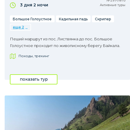
№297•Лето
3 дня
2 ночи
Активные туры
Большое Голоустное
Кадильная падь
Скрипер
еще 2
Пеший маршрут из пос. Листвянка до пос. Большое
Голоустное проходит по живописному берегу Байкала.
Походы, трекинг
показать тур