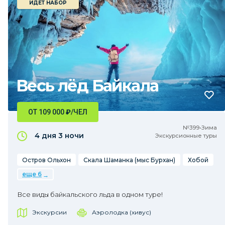
ИДЕТ НАБОР
Весь лёд Байкала
ОТ 109 000
₽
/ЧЕЛ
№399•Зима
4 дня
3 ночи
Экскурсионные туры
Остров Ольхон
Скала Шаманка (мыс Бурхан)
Хобой
еще 6
Все виды байкальского льда в одном туре!
Экскурсии
Аэролодка (хивус)