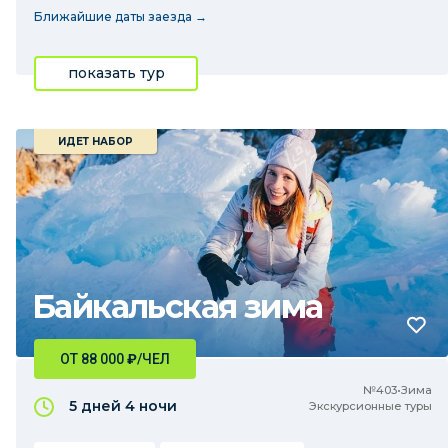
Ближайшие даты заезда →
показать тур
ИДЕТ НАБОР
Байкальская зима
ОТ 88 000
₽
/ЧЕЛ
№403•Зима
5 дней
4 ночи
Экскурсионные туры