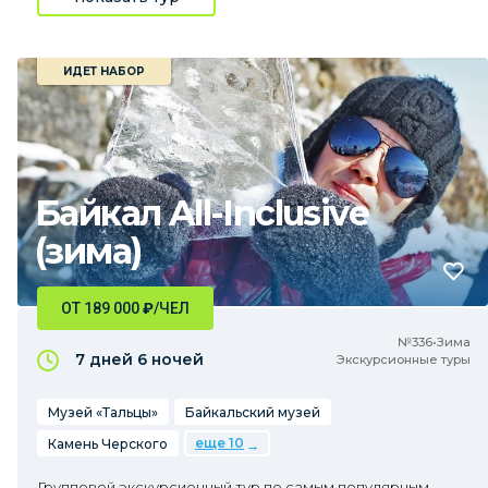
ИДЕТ НАБОР
Байкал All-Inclusive
(зима)
ОТ 189 000
₽
/ЧЕЛ
№336•Зима
7 дней
6 ночей
Экскурсионные туры
Музей «Тальцы»
Байкальский музей
еще 10
Камень Черского
Групповой экскурсионный тур по самым популярным