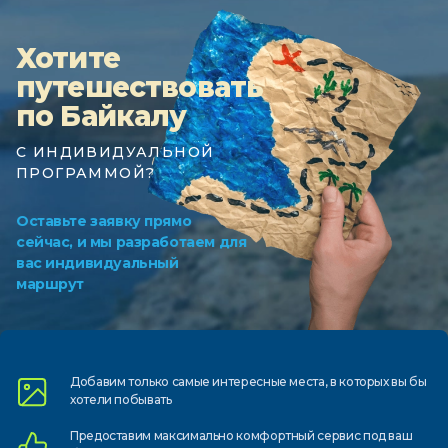
Хотите
путешествовать
по Байкалу
С ИНДИВИДУАЛЬНОЙ
ПРОГРАММОЙ?
Оставьте заявку прямо
сейчас, и мы разработаем для
вас индивидуальный
маршрут
Добавим только самые
интересные места, в которых
вы бы
хотели побывать
Предоставим
максимально комфортный
сервис под ваш