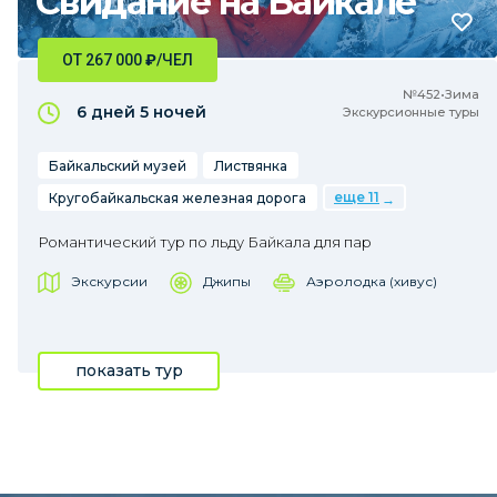
Свидание на Байкале
ОТ 267 000
₽
/ЧЕЛ
№452•Зима
6 дней
5 ночей
Экскурсионные туры
Байкальский музей
Листвянка
еще 11
Кругобайкальская железная дорога
Романтический тур по льду Байкала для пар
Экскурсии
Джипы
Аэролодка (хивус)
показать тур