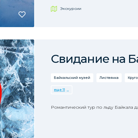
Экскурсии
Свидание на Б
Байкальский музей
Листвянка
Круг
еще 11
Романтический тур по льду Байкала д