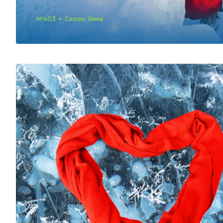
№403
Сезон: Зима