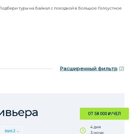
 Подбери туры на Байкал с поездкой в Большое Голоустное
Расширенный фильтр
(2)
ивьера
ОТ 58 000
₽
/ЧЕЛ
4 дня
еще 3
3 ночи