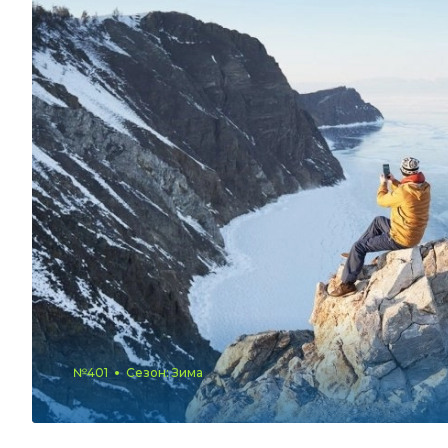
№401
Сезон: Зима