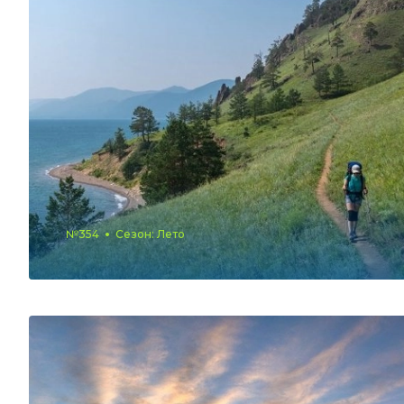
№354
Сезон: Лето