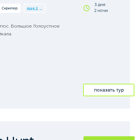
3 дня
Скрипер
еще 2
2 ночи
 пос. Большое Голоустное
кала.
показать тур