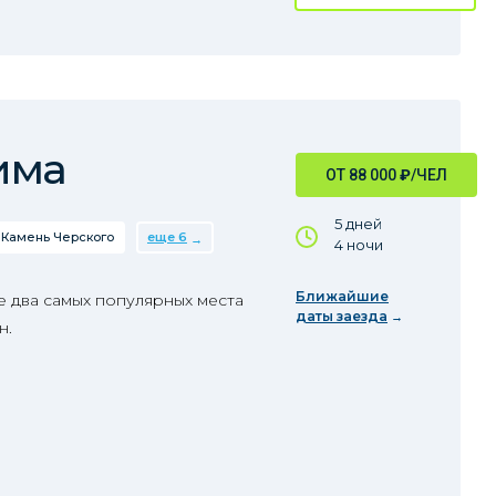
има
ОТ 88 000
₽
/ЧЕЛ
5 дней
Камень Черского
еще 6
4 ночи
Ближайшие
е два самых популярных места
даты заезда
н.