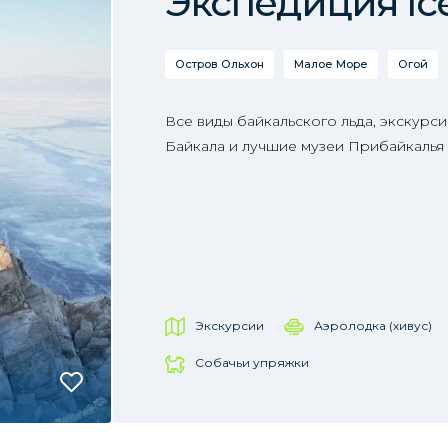
Экспедиция Ic
Остров Ольхон
Малое Море
Огой
Все виды байкальского льда, экскурс
Байкала и лучшие музеи Прибайкалья 
Экскурсии
Аэролодка (хивус)
Собачьи упряжки