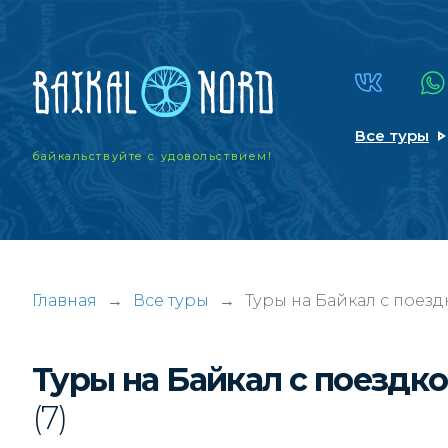
Все туры
байкальствуйте
с удовольствием!
Главная
→
Все туры
→
Туры на Байкал с поезд
Туры на Байкал с поездк
(7)