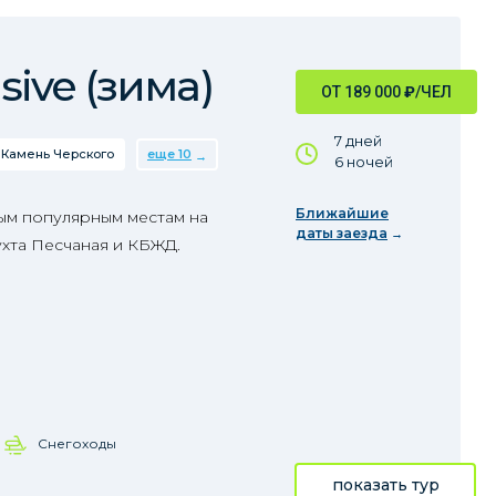
sive (зима)
ОТ 189 000
₽
/ЧЕЛ
7 дней
Камень Черского
еще 10
6 ночей
Ближайшие
ым популярным местам на
даты заезда
ухта Песчаная и КБЖД.
Снегоходы
показать тур