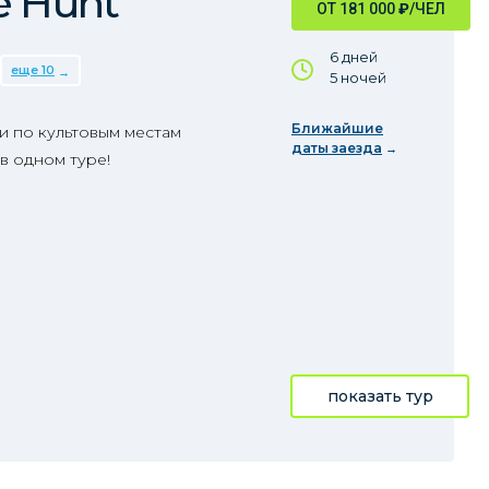
e Hunt
ОТ 181 000
₽
/ЧЕЛ
6 дней
еще 10
5 ночей
Ближайшие
ии по культовым местам
даты заезда
в одном туре!
показать тур