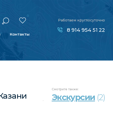
0
Работаем круглосуточно
8 914 954 51 22
н
Контакты
Смотрите
также:
 Казани
Экскурсии
(2)