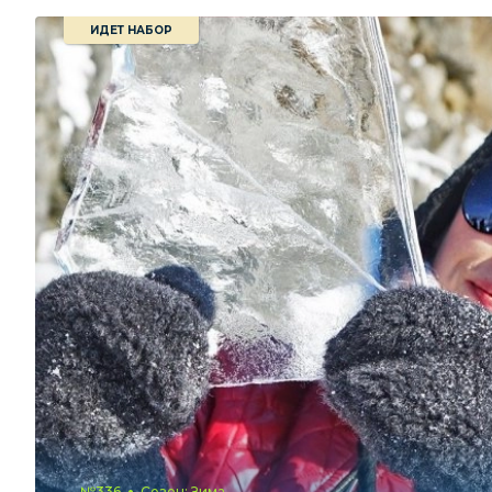
ИДЕТ НАБОР
№336
Сезон: Зима