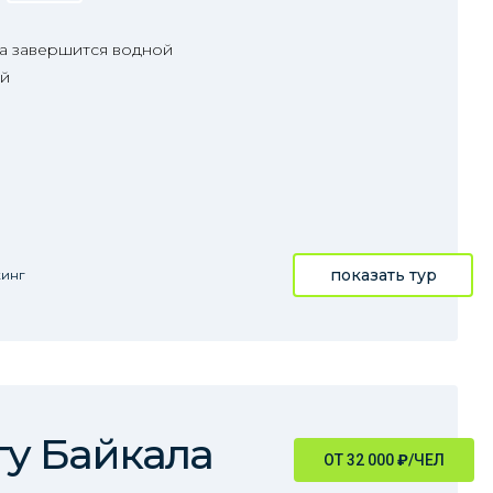
а завершится водной
ой
показать тур
кинг
гу Байкала
ОТ 32 000
₽
/ЧЕЛ