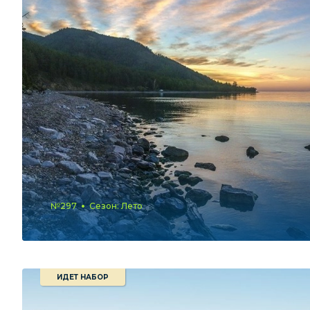
№297
Сезон: Лето
ИДЕТ НАБОР