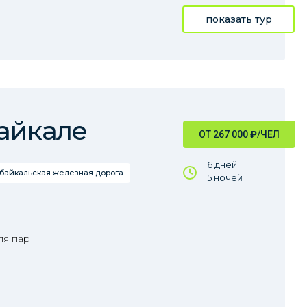
показать тур
айкале
ОТ 267 000
₽
/ЧЕЛ
6 дней
обайкальская железная дорога
5 ночей
ля пар