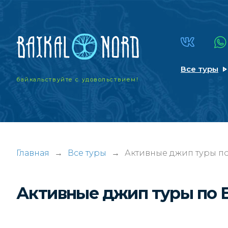
Все туры
байкальствуйте
с удовольствием!
Главная
→
Все туры
→
Активные джип туры по
Активные джип туры по 