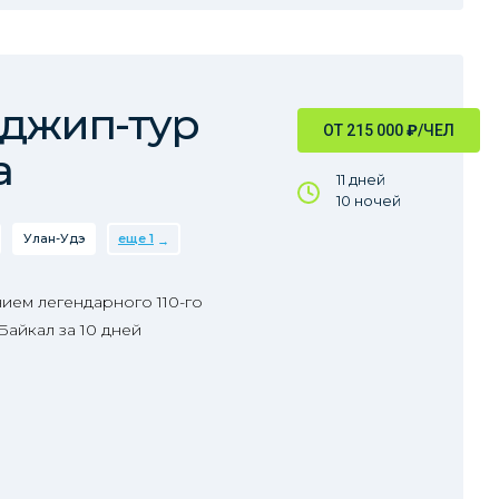
 джип-тур
ОТ 215 000
₽
/ЧЕЛ
а
11 дней
10 ночей
Улан-Удэ
еще 1
ием легендарного 110-го
Байкал за 10 дней