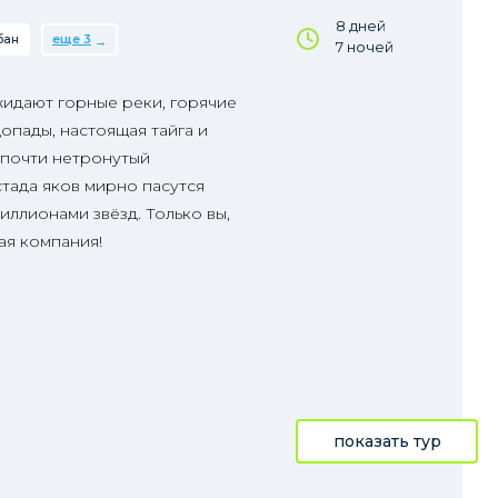
8 дней
бан
еще 3
7 ночей
жидают горные реки, горячие
допады, настоящая тайга и
 почти нетронутый
стада яков мирно пасутся
иллионами звёзд. Только вы,
ая компания!
показать тур