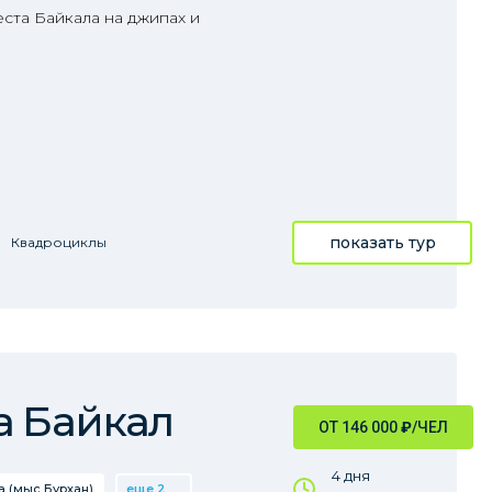
еста Байкала на джипах и
показать тур
Квадроциклы
а Байкал
ОТ 146 000
₽
/ЧЕЛ
4 дня
 (мыс Бурхан)
еще 2