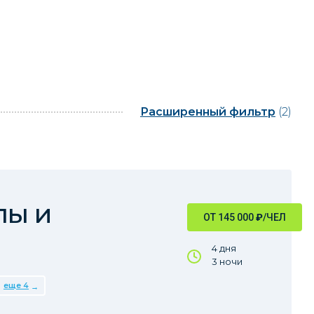
Расширенный фильтр
(2)
лы и
ОТ 145 000
₽
/ЧЕЛ
4 дня
3 ночи
еще 4