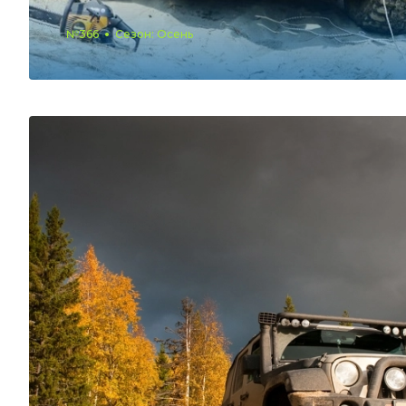
№366
Сезон: Осень