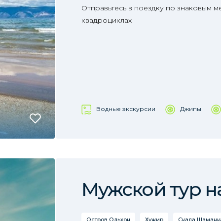
Отправьтесь в поездку по знаковым м
квадроциклах
Водные экскурсии
Джипы
Мужской тур н
Остров Ольхон
Хужир
Скала Шаманка