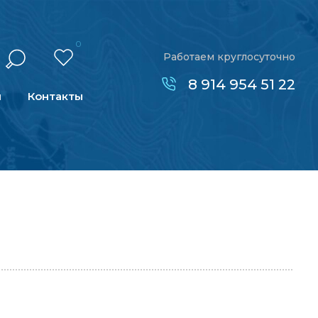
0
Работаем круглосуточно
8 914 954 51 22
н
Контакты