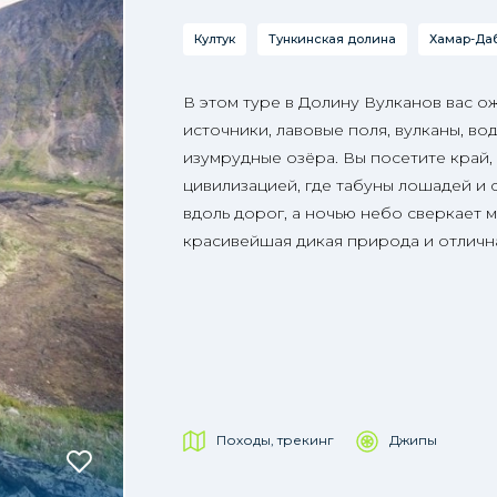
Култук
Тункинская долина
Хамар-Да
В этом туре в Долину Вулканов вас о
источники, лавовые поля, вулканы, во
изумрудные озёра. Вы посетите край,
цивилизацией, где табуны лошадей и 
вдоль дорог, а ночью небо сверкает м
красивейшая дикая природа и отличн
Походы, трекинг
Джипы