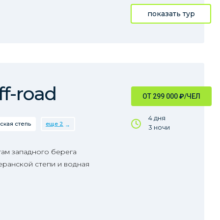
показать тур
f-road
ОТ 299 000
₽
/ЧЕЛ
4 дня
ская степь
еще 2
3 ночи
ам западного берега
еранской степи и водная