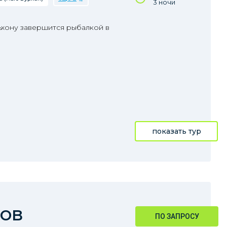
3 ночи
ьхону завершится рыбалкой в
показать тур
нов
ПО ЗАПРОСУ