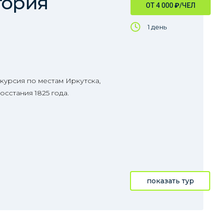
тория
ОТ 4 000
₽
/ЧЕЛ
1 день
курсия по местам Иркутска,
сстания 1825 года.
показать тур