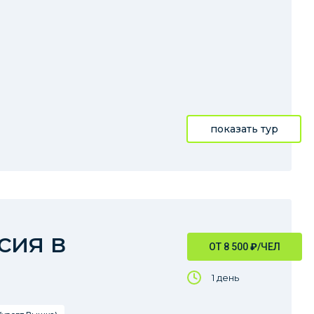
показать тур
сия в
ОТ 8 500
₽
/ЧЕЛ
1 день