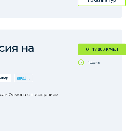
показать тур
сия на
ОТ 13 000
₽
/ЧЕЛ
1 день
ужир
еще 1
сам Ольхона с посещением