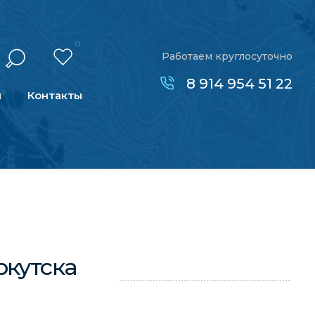
0
Работаем круглосуточно
8 914 954 51 22
н
Контакты
ркутска