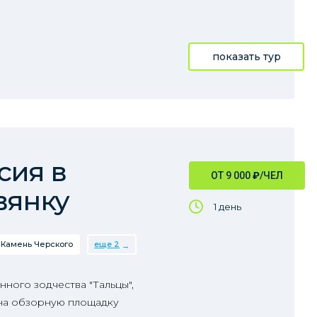
показать тур
сия в
ОТ 9 000
₽
/ЧЕЛ
вянку
1 день
Камень Черского
еще 2
нного зодчества "Тальцы",
 на обзорную площадку