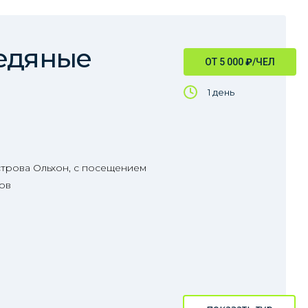
ледяные
ОТ 5 000
₽
/ЧЕЛ
1 день
строва Ольхон, с посещением
ов