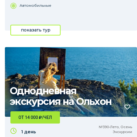
Автомобильные
показать тур
Однодневная
экскурсия на Ольхон
ОТ 14 000
₽
/ЧЕЛ
№390•Лето, Осень
1 день
Экскурсии