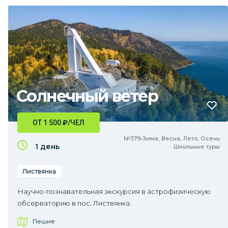
Солнечный ветер
ОТ 1 500
₽
/ЧЕЛ
№379•Зима, Весна, Лето, Осень
1 день
Школьные туры
Листвянка
Научно-познавательная экскурсия в астрофизическую
обсерваторию в пос. Листвянка.
Пешие