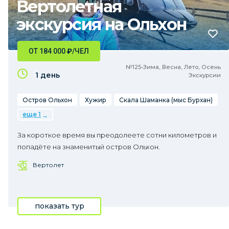
Вертолетная
экскурсия на Ольхон
ОТ 184 000
₽
/ЧЕЛ
№125•Зима, Весна, Лето, Осень
1 день
Экскурсии
Остров Ольхон
Хужир
Скала Шаманка (мыс Бурхан)
еще 1
За короткое время вы преодолеете сотни километров и
попадёте на знаменитый остров Ольхон.
Вертолет
показать тур