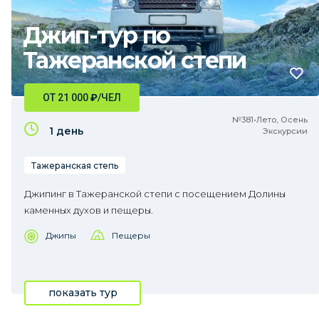
Джип-тур по
Тажеранской степи
ОТ 21 000
₽
/ЧЕЛ
№381•Лето, Осень
1 день
Экскурсии
Тажеранская степь
Джипинг в Тажеранской степи с посещением Долины
каменных духов и пещеры.
Джипы
Пещеры
показать тур