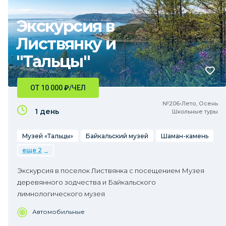
Экскурсия в
Листвянку и
"Тальцы"
ОТ 10 000
₽
/ЧЕЛ
№206•Лето, Осень
1 день
Школьные туры
Музей «Тальцы»
Байкальский музей
Шаман-камень
еще 2
Экскурсия в поселок Листвянка с посещением Музея
деревянного зодчества и Байкальского
лимнологического музея
Автомобильные