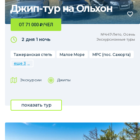
Джип-тур на Ольхон
ОТ 71 000
₽
/ЧЕЛ
№447•Лето, Осень
2 дня
1 ночь
Экскурсионные туры
Тажеранская степь
Малое Море
МРС (пос. Сахюрта)
еще 3
Экскурсии
Джипы
показать тур