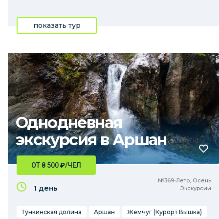
показать тур
Однодневная
экскурсия в Аршан
ОТ 8 500
₽
/ЧЕЛ
№369•Лето, Осень
1 день
Экскурсии
Тункинская долина
Аршан
Жемчуг (Курорт Вышка)