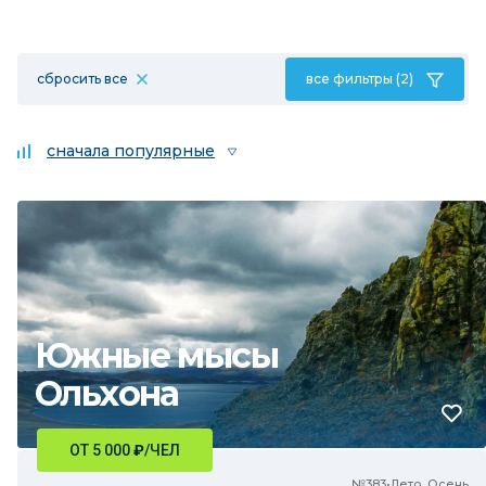
сбросить все
все фильтры (2)
сначала популярные
Южные мысы
Ольхона
ОТ 5 000
₽
/ЧЕЛ
№383•Лето, Осень