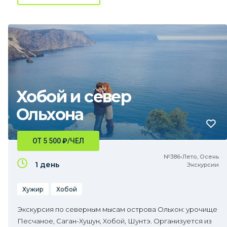
Хобой и север
Ольхона
ОТ 5 500
₽
/ЧЕЛ
№386•Лето, Осень
1 день
Экскурсии
Хужир
Хобой
Экскурсия по северным мысам острова Ольхон: урочище
Песчаное, Саган-Хушун, Хобой, Шунтэ. Организуется из