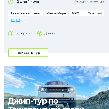
2 дня
1 ночь
Экскурсионные туры
Тажеранская степь
Малое Море
МРС (пос. Сахюрта)
еще 3
Экскурсии
Джипы
показать тур
Джип-тур по