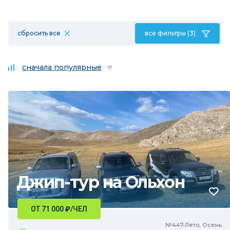
сбросить все
все фильтры (3)
сначала популярные
Джип-тур на Ольхон
ОТ 71 000
₽
/ЧЕЛ
№447•Лето, Осень