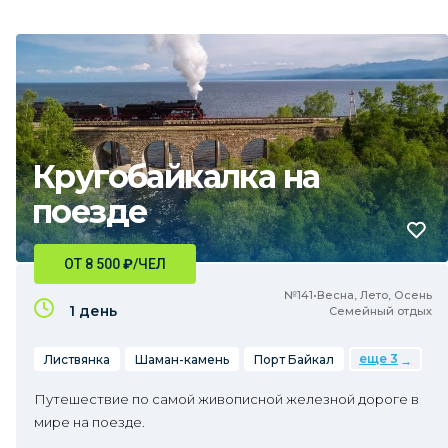
Кругобайкалка на
поезде
ОТ 8 500
₽
/ЧЕЛ
№141•Весна, Лето, Осень
1 день
Семейный отдых
еще 3
Листвянка
Шаман-камень
Порт Байкал
Путешествие по самой живописной железной дороге в
мире на поезде.