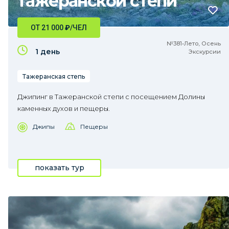
Тажеранской степи
ОТ 21 000
₽
/ЧЕЛ
№381•Лето, Осень
1 день
Экскурсии
Тажеранская степь
Джипинг в Тажеранской степи с посещением Долины
каменных духов и пещеры.
Джипы
Пещеры
показать тур