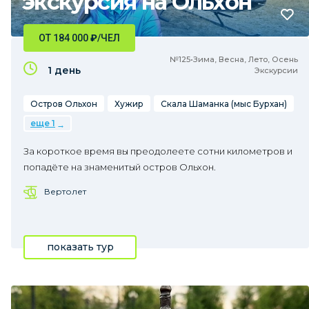
экскурсия на Ольхон
ОТ 184 000
₽
/ЧЕЛ
№125•Зима, Весна, Лето, Осень
1 день
Экскурсии
Остров Ольхон
Хужир
Скала Шаманка (мыс Бурхан)
еще 1
За короткое время вы преодолеете сотни километров и
попадёте на знаменитый остров Ольхон.
Вертолет
показать тур