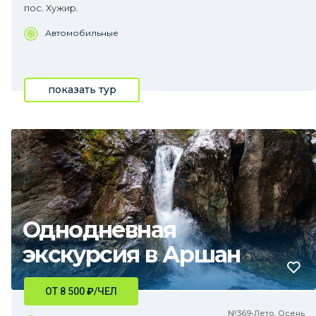
пос. Хужир.
Автомобильные
показать тур
Однодневная
экскурсия в Аршан
ОТ 8 500
₽
/ЧЕЛ
№369•Лето, Осень