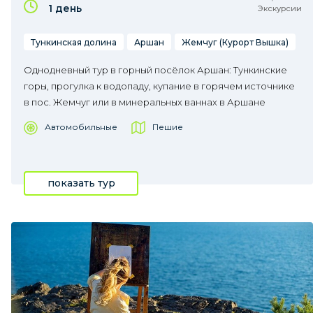
1 день
Экскурсии
Тункинская долина
Аршан
Жемчуг (Курорт Вышка)
Однодневный тур в горный посёлок Аршан: Тункинские
горы, прогулка к водопаду, купание в горячем источнике
в пос. Жемчуг или в минеральных ваннах в Аршане
Автомобильные
Пешие
показать тур