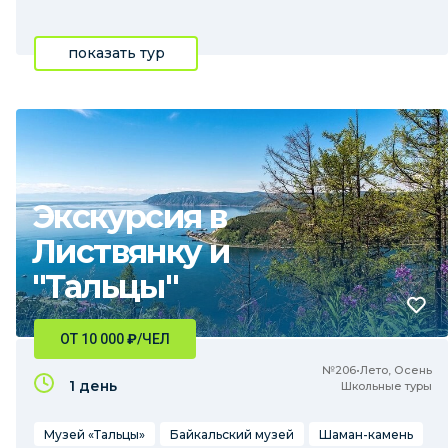
показать тур
Экскурсия в
Листвянку и
"Тальцы"
ОТ 10 000
₽
/ЧЕЛ
№206•Лето, Осень
1 день
Школьные туры
Музей «Тальцы»
Байкальский музей
Шаман-камень