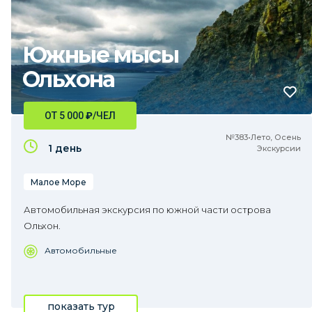
Южные мысы
Ольхона
ОТ 5 000
₽
/ЧЕЛ
№383•Лето, Осень
1 день
Экскурсии
Малое Море
Автомобильная экскурсия по южной части острова
Ольхон.
Автомобильные
показать тур