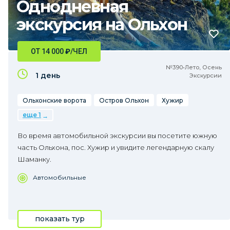
Однодневная
экскурсия на Ольхон
ОТ 14 000
₽
/ЧЕЛ
№390•Лето, Осень
1 день
Экскурсии
Ольхонские ворота
Остров Ольхон
Хужир
еще 1
Во время автомобильной экскурсии вы посетите южную
часть Ольхона, пос. Хужир и увидите легендарную скалу
Шаманку.
Автомобильные
показать тур