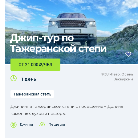
Джип-тур по
Тажеранской степи
ОТ 21 000
₽
/ЧЕЛ
№381•Лето, Осень
1 день
Экскурсии
Тажеранская степь
Джипинг в Тажеранской степи с посещением Долины
каменных духов и пещеры.
Джипы
Пещеры