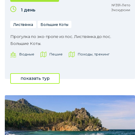
№391•Лето
1 день
Экскурсии
Листвянка
Большие Коты
Прогулка по эко-тропе из пос. Листвянка до пос.
Большие Коты.
Водные
Пешие
Походы, трекинг
показать тур