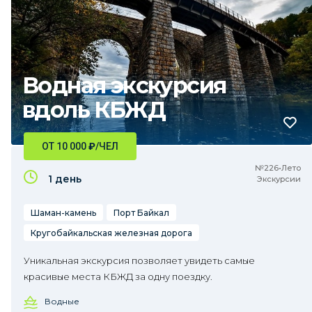
Водная экскурсия
вдоль КБЖД
ОТ 10 000
₽
/ЧЕЛ
№226•Лето
1 день
Экскурсии
Шаман-камень
Порт Байкал
Кругобайкальская железная дорога
Уникальная экскурсия позволяет увидеть самые
красивые места КБЖД за одну поездку.
Водные