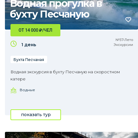
Водная прогулка в
бухту Песчаную
ОТ 14 000
₽
/ЧЕЛ
№57•Лето
1 день
Экскурсии
Бухта Песчаная
Водная экскурсия в бухту Песчаную на скоростном
катере
Водные
показать тур