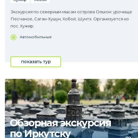
Экскурсия по северным мысам острова Ольхон: урочище
Песчаное, Саган-Хушун, Хобой, Шунтэ. Организуется из
пос. Хужир.
Автомобильные
показать тур
Обзорная экскурсия
по Иркутску