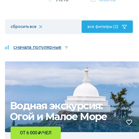
сбросить все
все фильтры (2)
сначала популярные
Водная экскурсия:
Огой и Малое Море
ОТ 6 000
₽
/ЧЕЛ