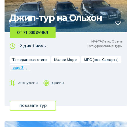
Джип-тур на Ольхон
ОТ 71 000
₽
/ЧЕЛ
№447•Лето, Осень
2 дня
1 ночь
Экскурсионные туры
Тажеранская степь
Малое Море
МРС (пос. Сахюрта)
еще 3
Экскурсии
Джипы
показать тур