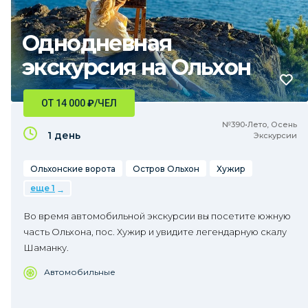
Однодневная
экскурсия на Ольхон
ОТ 14 000
₽
/ЧЕЛ
№390•Лето, Осень
1 день
Экскурсии
Ольхонские ворота
Остров Ольхон
Хужир
еще 1
Во время автомобильной экскурсии вы посетите южную
часть Ольхона, пос. Хужир и увидите легендарную скалу
Шаманку.
Автомобильные