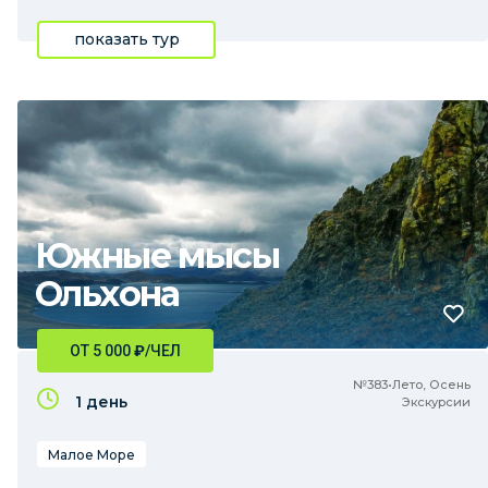
показать тур
Южные мысы
Ольхона
ОТ 5 000
₽
/ЧЕЛ
№383•Лето, Осень
1 день
Экскурсии
Малое Море