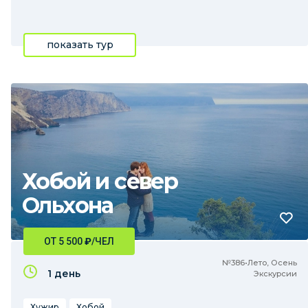
показать тур
Хобой и север
Ольхона
ОТ 5 500
₽
/ЧЕЛ
№386•Лето, Осень
1 день
Экскурсии
Хужир
Хобой