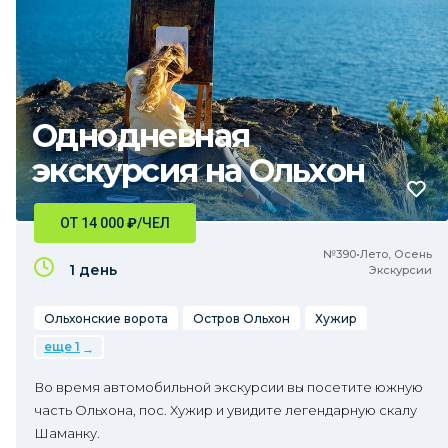
Однодневная
экскурсия на Ольхон
ОТ 14 000
₽
/ЧЕЛ
№390•Лето, Осень
1 день
Экскурсии
Ольхонские ворота
Остров Ольхон
Хужир
еще 1
Во время автомобильной экскурсии вы посетите южную
часть Ольхона, пос. Хужир и увидите легендарную скалу
Шаманку.