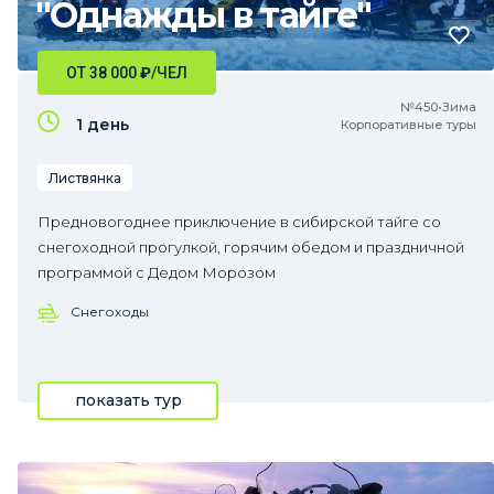
"Однажды в тайге"
ОТ 38 000
₽
/ЧЕЛ
№450•Зима
1 день
Корпоративные туры
Листвянка
Предновогоднее приключение в сибирской тайге со
снегоходной прогулкой, горячим обедом и праздничной
программой с Дедом Морозом
Снегоходы
показать тур