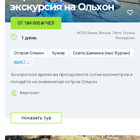
экскурсия на Ольхон
ОТ 184 000
₽
/ЧЕЛ
№125•Зима, Весна, Лето, Осень
1 день
Экскурсии
Остров Ольхон
Хужир
Скала Шаманка (мыс Бурхан)
еще 1
За короткое время вы преодолеете сотни километров и
попадёте на знаменитый остров Ольхон.
Вертолет
показать тур