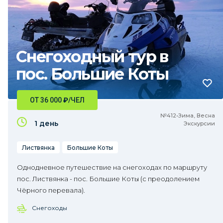
Снегоходный тур в
пос. Большие Коты
ОТ 36 000
₽
/ЧЕЛ
№412•Зима, Весна
1 день
Экскурсии
Листвянка
Большие Коты
Однодневное путешествие на снегоходах по маршруту
пос. Листвянка - пос. Большие Коты (с преодолением
Чёрного перевала).
Снегоходы