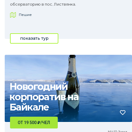
обсерваторию в пос. Листвянка.
Пешие
показать тур
Новогодний
корпоратив на
Байкале
ОТ 19 500
₽
/ЧЕЛ
№451•Зима