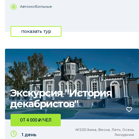
Автомобильные
показать тур
Экскурсия "История
декабристов"
ОТ 4 000
₽
/ЧЕЛ
№203•Зима, Весна, Лето, Осень
1 день
Экскурсии