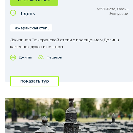
№381•Лето, Осень
1 день
Экскурсии
Тажеранская степь
Джипинг в Тажеранской степи с посещением Долины
каменных духов и пещеры.
Джипы
Пещеры
показать тур