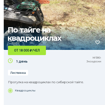
По тайге на
квадроциклах
ОТ 18 000
₽
/ЧЕЛ
№380•
1 день
Экскурсии
Листвянка
Прогулка на квадроциклах по сибирской тайге.
Квадроциклы