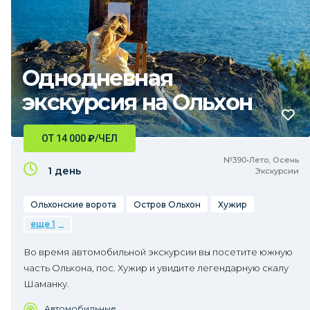
Однодневная
экскурсия на Ольхон
ОТ 14 000
₽
/ЧЕЛ
№390•Лето, Осень
1 день
Экскурсии
Ольхонские ворота
Остров Ольхон
Хужир
еще 1
Во время автомобильной экскурсии вы посетите южную
часть Ольхона, пос. Хужир и увидите легендарную скалу
Шаманку.
Автомобильные