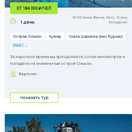
ОТ 184 000
₽
/ЧЕЛ
№125•Зима, Весна, Лето, Осень
1 день
Экскурсии
Остров Ольхон
Хужир
Скала Шаманка (мыс Бурхан)
еще 1
За короткое время вы преодолеете сотни километров и
попадёте на знаменитый остров Ольхон.
Вертолет
показать тур