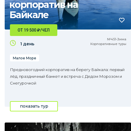
корпоратив на
Байкале
ОТ 19 500
₽
/ЧЕЛ
№451•Зима
1 день
Корпоративные туры
Малое Море
Предновогодний корпоратив на берегу Байкала: первый
лёд, праздничный банкет и встреча с Дедом Морозом и
Снегурочкой
показать тур