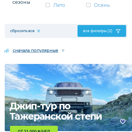
сезоны
Лето
Осень
сбросить все
все фильтры (2)
сначала популярные
Джип-тур по
Тажеранской степи
ОТ 21 000
₽
/ЧЕЛ