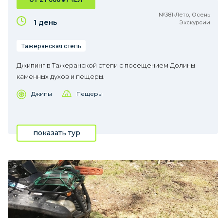
№381•Лето, Осень
1 день
Экскурсии
Тажеранская степь
Джипинг в Тажеранской степи с посещением Долины
каменных духов и пещеры.
Джипы
Пещеры
показать тур