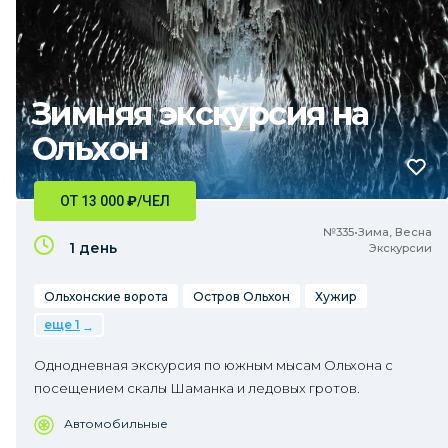
Зимняя экскурсия на
Ольхон
ОТ 13 000
₽
/ЧЕЛ
№335•Зима, Весна
1 день
Экскурсии
Ольхонские ворота
Остров Ольхон
Хужир
еще 1
Однодневная экскурсия по южным мысам Ольхона с
посещением скалы Шаманка и ледовых гротов.
Автомобильные