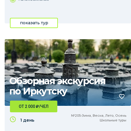
показать тур
Обзорная экскурсия
по Иркутску
ОТ 2 000
₽
/ЧЕЛ
№205•Зима, Весна, Лето, Осень
1 день
Школьные туры