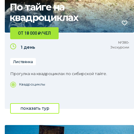
По тайге на
квадроциклах
ОТ 18 000
₽
/ЧЕЛ
№380•
1 день
Экскурсии
Листвянка
Прогулка на квадроциклах по сибирской тайге.
Квадроциклы
показать тур