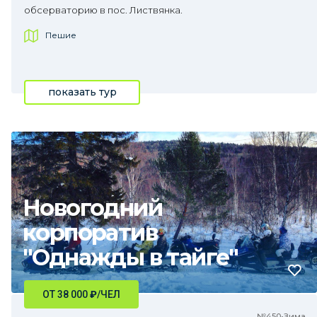
обсерваторию в пос. Листвянка.
Пешие
показать тур
Новогодний
корпоратив
"Однажды в тайге"
ОТ 38 000
₽
/ЧЕЛ
№450•Зима